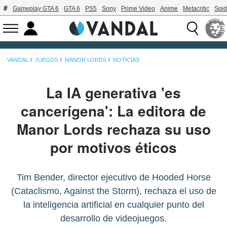
Gameplay GTA 6
GTA 6
PS5
Sony
Prime Video
Anime
Metacritic
Spi
VANDAL
JUEGOS
MANOR LORDS
NOTICIAS
La IA generativa 'es
cancerígena': La editora de
Manor Lords rechaza su uso
por motivos éticos
Tim Bender, director ejecutivo de Hooded Horse
(Cataclismo, Against the Storm), rechaza el uso de
la inteligencia artificial en cualquier punto del
desarrollo de videojuegos.