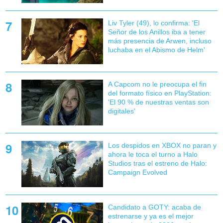
Liv Tyler (49), lo confirma: 'El
Señor de los Anillos iba a tener
más presencia de Arwen, incluso
luchaba en el Abismo de Helm'
A Capcom no le preocupa el fin
del formato físico en PlayStation:
'El 90 % de nuestras ventas son
digitales'
Los despidos en XBOX no paran y
ahora le toca el turno a Halo
Studios tras el estreno de Halo:
Campaign Evolved
Candidato a GOTY: acaba de
estrenarse y ya es el mejor