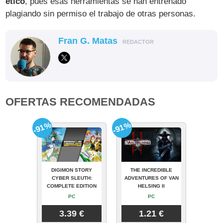
ético
, pues esas herramientas se han entrenado
plagiando sin permiso el trabajo de otras personas.
Fran G. Matas
REDACTOR
OFERTAS RECOMENDADAS
-91%
-91%
DIGIMON STORY
THE INCREDIBLE
CYBER SLEUTH:
ADVENTURES OF VAN
COMPLETE EDITION
HELSING II
PC
PC
3.39 €
1.21 €