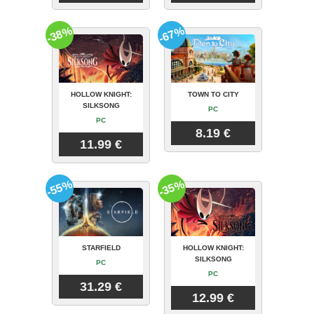
-38%
-67%
HOLLOW KNIGHT:
TOWN TO CITY
SILKSONG
PC
PC
8.19 €
11.99 €
-55%
-35%
STARFIELD
HOLLOW KNIGHT:
SILKSONG
PC
PC
31.29 €
12.99 €