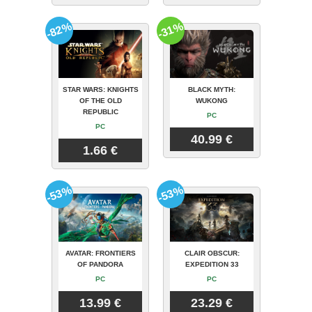
-82%
-31%
STAR WARS: KNIGHTS
BLACK MYTH:
OF THE OLD
WUKONG
REPUBLIC
PC
PC
40.99 €
1.66 €
-53%
-53%
AVATAR: FRONTIERS
CLAIR OBSCUR:
OF PANDORA
EXPEDITION 33
PC
PC
13.99 €
23.29 €