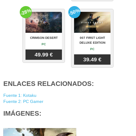
-28%
-50%
CRIMSON DESERT
007 FIRST LIGHT
DELUXE EDITION
PC
PC
49.99 €
39.49 €
ENLACES RELACIONADOS:
Fuente 1: Kotaku
Fuente 2: PC Gamer
IMÁGENES: