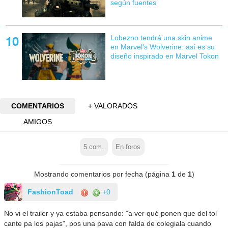
según fuentes
Lobezno tendrá una skin anime
en Marvel's Wolverine: así es su
diseño inspirado en Marvel Tokon
COMENTARIOS
+ VALORADOS
AMIGOS
5
com.
En foros
Mostrando comentarios por fecha (página
1
de
1
)
FashionToad
+0
No vi el trailer y ya estaba pensando: "a ver qué ponen que del tol
cante pa los pajas", pos una pava con falda de colegiala cuando