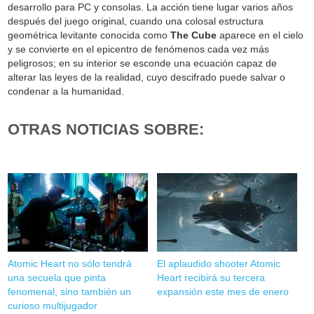
desarrollo para PC y consolas. La acción tiene lugar varios años
después del juego original, cuando una colosal estructura
geométrica levitante conocida como
The Cube
aparece en el cielo
y se convierte en el epicentro de fenómenos cada vez más
peligrosos; en su interior se esconde una ecuación capaz de
alterar las leyes de la realidad, cuyo descifrado puede salvar o
condenar a la humanidad.
OTRAS NOTICIAS SOBRE:
Atomic Heart no sólo tendrá
El aplaudido shooter Atomic
una secuela que pinta
Heart recibirá su tercera
fenomenal, sino también un
expansión este mes de enero
curioso multijugador