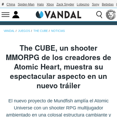
China
Spider-Man
Halo
Xbox
Zack Snyder
Lobezno
Sony
Bebidas
VANDAL
JUEGOS
THE CUBE
NOTICIAS
The CUBE, un shooter
MMORPG de los creadores de
Atomic Heart, muestra su
espectacular aspecto en un
nuevo tráiler
El nuevo proyecto de Mundfish amplía el Atomic
Universe con un shooter RPG multijugador
ambientado en una colosal estructura cambiante y