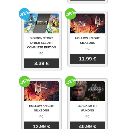
-91%
-38%
DIGIMON STORY
HOLLOW KNIGHT:
CYBER SLEUTH:
SILKSONG
COMPLETE EDITION
PC
PC
11.99 €
3.39 €
-35%
-31%
HOLLOW KNIGHT:
BLACK MYTH:
SILKSONG
WUKONG
PC
PC
12.99 €
40.99 €