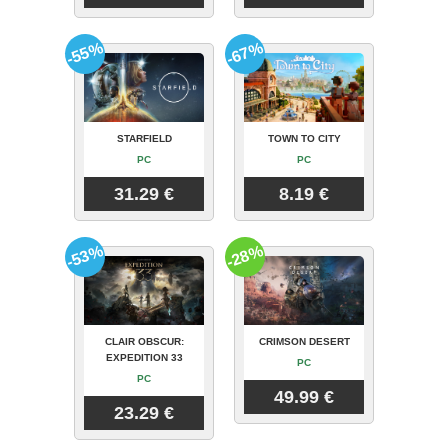
-55%
-67%
STARFIELD
TOWN TO CITY
PC
PC
31.29 €
8.19 €
-53%
-28%
CLAIR OBSCUR:
CRIMSON DESERT
EXPEDITION 33
PC
PC
49.99 €
23.29 €