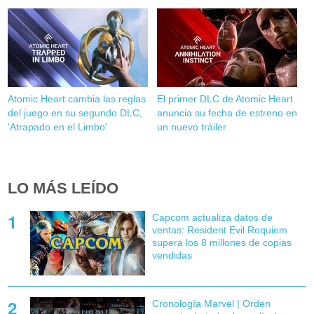
Atomic Heart cambia las reglas
El primer DLC de Atomic Heart
del juego en su segundo DLC,
anuncia su fecha de estreno en
'Atrapado en el Limbo'
un nuevo tráiler
LO MÁS LEÍDO
Capcom actualiza datos de
ventas: Resident Evil Requiem
supera los 8 millones de copias
vendidas
Cronología Marvel | Orden