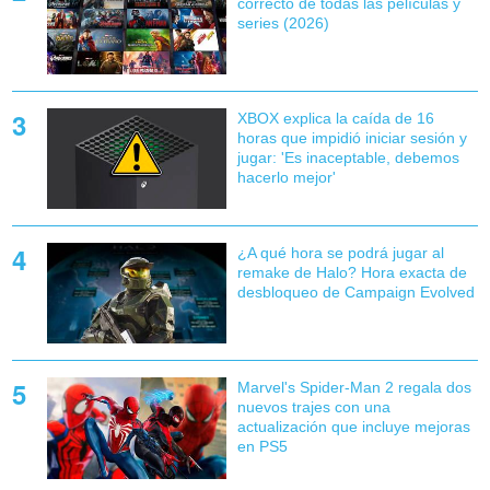
correcto de todas las películas y
series (2026)
XBOX explica la caída de 16
horas que impidió iniciar sesión y
jugar: 'Es inaceptable, debemos
hacerlo mejor'
¿A qué hora se podrá jugar al
remake de Halo? Hora exacta de
desbloqueo de Campaign Evolved
Marvel's Spider-Man 2 regala dos
nuevos trajes con una
actualización que incluye mejoras
en PS5