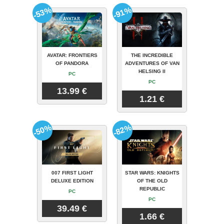
-53%
-91%
AVATAR: FRONTIERS
THE INCREDIBLE
OF PANDORA
ADVENTURES OF VAN
HELSING II
PC
PC
13.99 €
1.21 €
-50%
-82%
007 FIRST LIGHT
STAR WARS: KNIGHTS
DELUXE EDITION
OF THE OLD
REPUBLIC
PC
PC
39.49 €
1.66 €