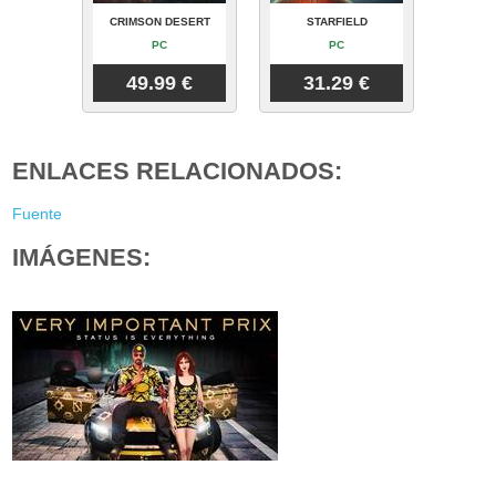
CRIMSON DESERT
STARFIELD
PC
PC
49.99 €
31.29 €
ENLACES RELACIONADOS:
Fuente
IMÁGENES: