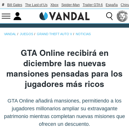
Bill Gates
The Last of Us
Xbox
Spider-Man
Trailer GTA 6
España
Chin
VANDAL
JUEGOS
GRAND THEFT AUTO V
NOTICIAS
GTA Online recibirá en
diciembre las nuevas
mansiones pensadas para los
jugadores más ricos
GTA Online añadirá mansiones, permitiendo a los
jugadores millonarios ampliar su extravagante
patrimonio mientras completan nuevas misiones que
ofrecen un descuento.