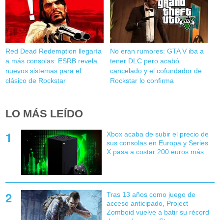
Red Dead Redemption llegaría
No eran rumores: GTA V iba a
a más consolas: ESRB revela
tener DLC pero acabó
nuevos sistemas para el
cancelado y el cofundador de
clásico de Rockstar
Rockstar lo confirma
LO MÁS LEÍDO
Xbox acaba de subir el precio de
sus consolas en Europa y Series
X pasa a costar 200 euros más
Tras 13 años como juego de
acceso anticipado, Project
Zomboid vuelve a batir su récord