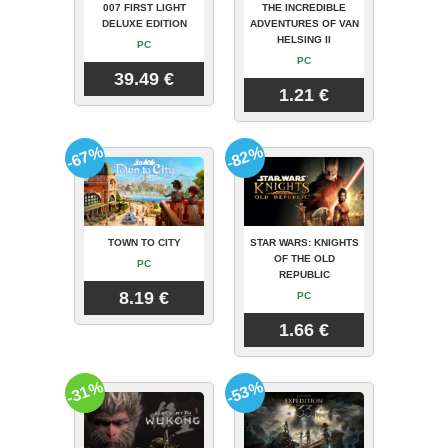
007 FIRST LIGHT
THE INCREDIBLE
DELUXE EDITION
ADVENTURES OF VAN
HELSING II
PC
PC
39.49 €
1.21 €
-67%
-82%
TOWN TO CITY
STAR WARS: KNIGHTS
OF THE OLD
PC
REPUBLIC
8.19 €
PC
1.66 €
-31%
-53%