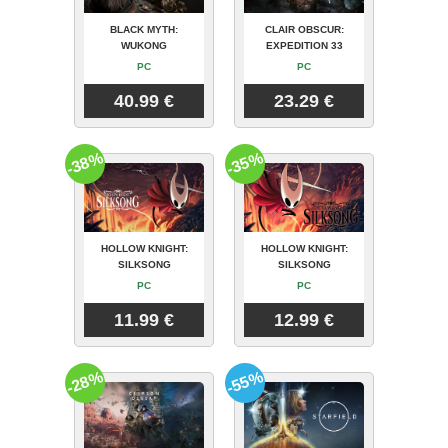
BLACK MYTH:
CLAIR OBSCUR:
WUKONG
EXPEDITION 33
PC
PC
40.99 €
23.29 €
-38%
-35%
HOLLOW KNIGHT:
HOLLOW KNIGHT:
SILKSONG
SILKSONG
PC
PC
11.99 €
12.99 €
-28%
-55%