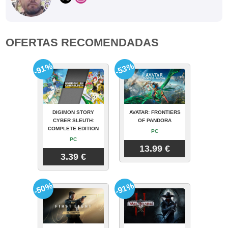
OFERTAS RECOMENDADAS
-91%
-53%
DIGIMON STORY
AVATAR: FRONTIERS
CYBER SLEUTH:
OF PANDORA
COMPLETE EDITION
PC
PC
13.99 €
3.39 €
-50%
-91%