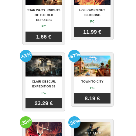
STAR WARS: KNIGHTS
HOLLOW KNIGHT:
OF THE OLD
SILKSONG
REPUBLIC
PC
PC
11.99 €
1.66 €
-53%
-67%
CLAIR OBSCUR:
TOWN TO CITY
EXPEDITION 33
PC
PC
8.19 €
23.29 €
-35%
-50%