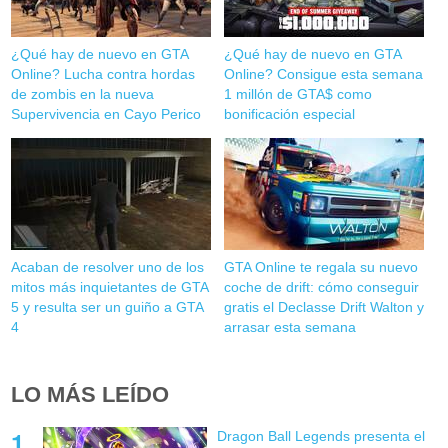
¿Qué hay de nuevo en GTA
¿Qué hay de nuevo en GTA
Online? Lucha contra hordas
Online? Consigue esta semana
de zombis en la nueva
1 millón de GTA$ como
Supervivencia en Cayo Perico
bonificación especial
Acaban de resolver uno de los
GTA Online te regala su nuevo
mitos más inquietantes de GTA
coche de drift: cómo conseguir
5 y resulta ser un guiño a GTA
gratis el Declasse Drift Walton y
4
arrasar esta semana
LO MÁS LEÍDO
Dragon Ball Legends presenta el