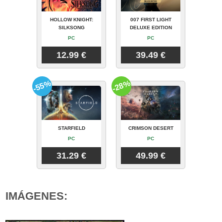
HOLLOW KNIGHT:
007 FIRST LIGHT
SILKSONG
DELUXE EDITION
PC
PC
12.99 €
39.49 €
-55%
-28%
STARFIELD
CRIMSON DESERT
PC
PC
31.29 €
49.99 €
IMÁGENES: