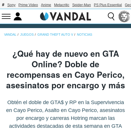
Sony
Prime Video
Anime
Metacritic
Spider-Man
PS Plus Essential
Geo
VANDAL
JUEGOS
GRAND THEFT AUTO V
NOTICIAS
¿Qué hay de nuevo en GTA
Online? Doble de
recompensas en Cayo Perico,
asesinatos por encargo y más
Obtén el doble de GTA$ y RP en la Supervivencia
en Cayo Perico, Asalto en Cayo Perico, asesinatos
por encargo y carreras Hotring marcan las
actividades destacadas de esta semana en GTA