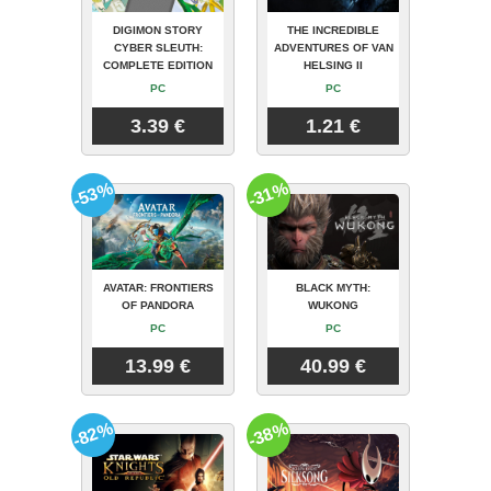
DIGIMON STORY
THE INCREDIBLE
CYBER SLEUTH:
ADVENTURES OF VAN
COMPLETE EDITION
HELSING II
PC
PC
3.39 €
1.21 €
-53%
-31%
AVATAR: FRONTIERS
BLACK MYTH:
OF PANDORA
WUKONG
PC
PC
13.99 €
40.99 €
-82%
-38%