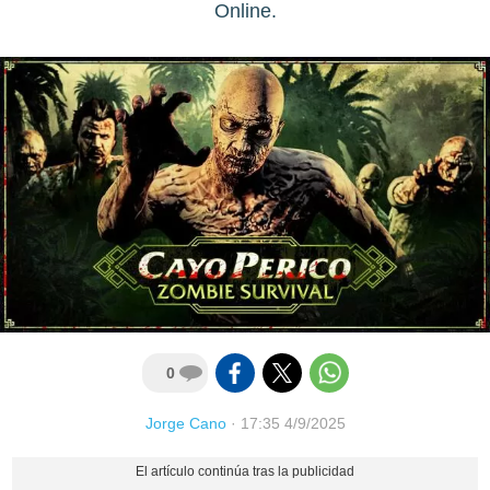
Online.
0
Jorge Cano
·
17:35 4/9/2025