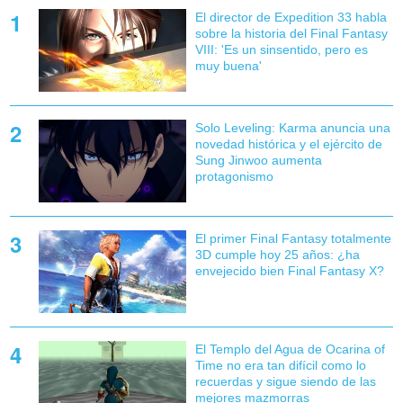
El director de Expedition 33 habla
sobre la historia del Final Fantasy
VIII: 'Es un sinsentido, pero es
muy buena'
Solo Leveling: Karma anuncia una
novedad histórica y el ejército de
Sung Jinwoo aumenta
protagonismo
El primer Final Fantasy totalmente
3D cumple hoy 25 años: ¿ha
envejecido bien Final Fantasy X?
El Templo del Agua de Ocarina of
Time no era tan difícil como lo
recuerdas y sigue siendo de las
mejores mazmorras