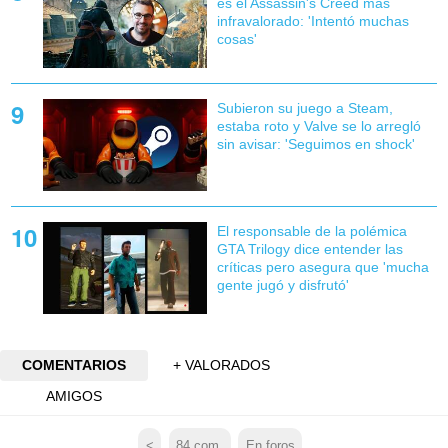
es el Assassin's Creed más
infravalorado: 'Intentó muchas
cosas'
Subieron su juego a Steam,
estaba roto y Valve se lo arregló
sin avisar: 'Seguimos en shock'
El responsable de la polémica
GTA Trilogy dice entender las
críticas pero asegura que 'mucha
gente jugó y disfrutó'
COMENTARIOS
+ VALORADOS
AMIGOS
<
84
com.
En foros