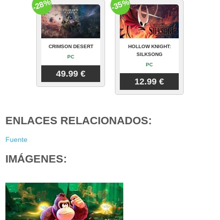
-28%
-35%
CRIMSON DESERT
HOLLOW KNIGHT:
SILKSONG
PC
PC
49.99 €
12.99 €
ENLACES RELACIONADOS:
Fuente
IMÁGENES: