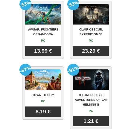
-53%
-53%
AVATAR: FRONTIERS
CLAIR OBSCUR:
OF PANDORA
EXPEDITION 33
PC
PC
13.99 €
23.29 €
-67%
-91%
TOWN TO CITY
THE INCREDIBLE
ADVENTURES OF VAN
PC
HELSING II
8.19 €
PC
1.21 €