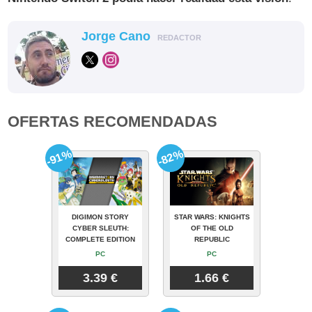
Jorge Cano
REDACTOR
OFERTAS RECOMENDADAS
-91%
-82%
DIGIMON STORY
STAR WARS: KNIGHTS
CYBER SLEUTH:
OF THE OLD
COMPLETE EDITION
REPUBLIC
PC
PC
3.39 €
1.66 €