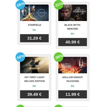
-55%
-31%
STARFIELD
BLACK MYTH:
WUKONG
PC
PC
31.29 €
40.99 €
-50%
-38%
007 FIRST LIGHT
HOLLOW KNIGHT:
DELUXE EDITION
SILKSONG
PC
PC
39.49 €
11.99 €