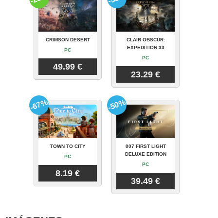
CRIMSON DESERT
CLAIR OBSCUR:
EXPEDITION 33
PC
PC
49.99 €
23.29 €
-67%
-50%
TOWN TO CITY
007 FIRST LIGHT
DELUXE EDITION
PC
PC
8.19 €
39.49 €