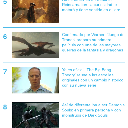
Reincarnation: la curiosidad te
matará y tiene sentido en el lore
Confirmado por Warner: 'Juego de
Tronos' prepara su primera
película con una de las mayores
guerras de la fantasía y dragones
Ya es oficial: 'The Big Bang
Theory' reúne a las estrellas
originales con un cambio histórico
con su nueva serie
Así de diferente iba a ser Demon's
Souls: en primera persona y con
monstruos de Dark Souls