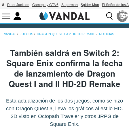
Peter Jackson
Gameplay GTA 6
Superman
Spider-Man
El Señor de los A
VANDAL
JUEGOS
DRAGON QUEST 1 & 2 HD-2D REMAKE
NOTICIAS
También saldrá en Switch 2:
Square Enix confirma la fecha
de lanzamiento de Dragon
Quest I and II HD-2D Remake
Esta actualización de los dos juegos, como se hizo
con Dragon Quest 3, lleva los gráficos al estilo HD-
2D visto en Octopath Traveler y otros JRPG de
Square Enix.