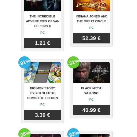
THE INCREDIBLE
INDIANA JONES AND
ADVENTURES OF VAN
THE GREAT CIRCLE
HELSING II
PC
PC
52.39 €
1.21 €
-91%
-31%
DIGIMON STORY
BLACK MYTH:
CYBER SLEUTH:
WUKONG
COMPLETE EDITION
PC
PC
40.99 €
3.39 €
-38%
-82%