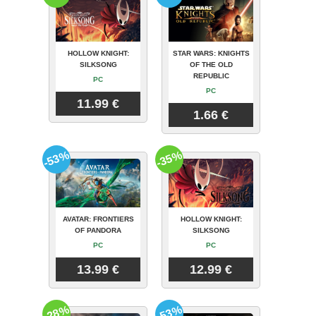
HOLLOW KNIGHT:
STAR WARS: KNIGHTS
SILKSONG
OF THE OLD
REPUBLIC
PC
PC
11.99 €
1.66 €
-53%
-35%
AVATAR: FRONTIERS
HOLLOW KNIGHT:
OF PANDORA
SILKSONG
PC
PC
13.99 €
12.99 €
-28%
-53%