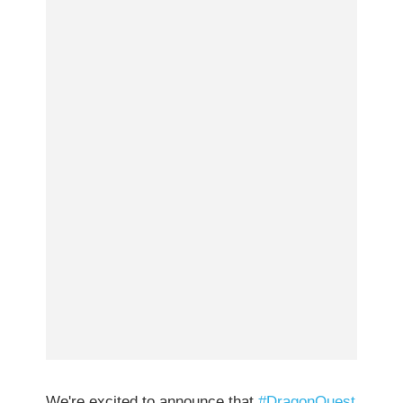
We're excited to announce that
#DragonQuest