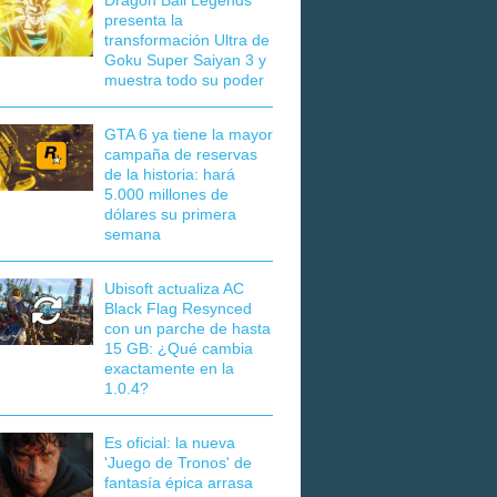
Dragon Ball Legends
presenta la
transformación Ultra de
Goku Super Saiyan 3 y
muestra todo su poder
GTA 6 ya tiene la mayor
campaña de reservas
de la historia: hará
5.000 millones de
dólares su primera
semana
Ubisoft actualiza AC
Black Flag Resynced
con un parche de hasta
15 GB: ¿Qué cambia
exactamente en la
1.0.4?
Es oficial: la nueva
'Juego de Tronos' de
fantasía épica arrasa