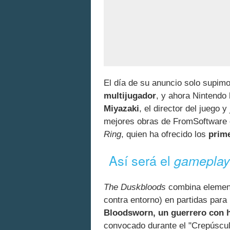
El día de su anuncio solo supim
multijugador
, y ahora Nintendo
Miyazaki
, el director del juego 
mejores obras de FromSoftwar
Ring
, quien ha ofrecido los
prime
Así será el
gamepla
The Duskbloods
combina eleme
contra entorno) en partidas para
Bloodsworn, un guerrero con h
convocado durante el "Crepúscul