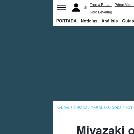
Tren a Busan
Prime Vide
Solo Leveling
PORTADA
Noticias
Análisis
Guías
VANDAL
JUEGOS
THE DUSKBLOODS
NOTI
Miyazaki o