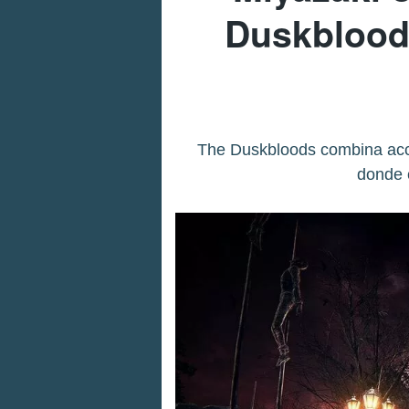
Duskblood
The Duskbloods combina acci
donde c