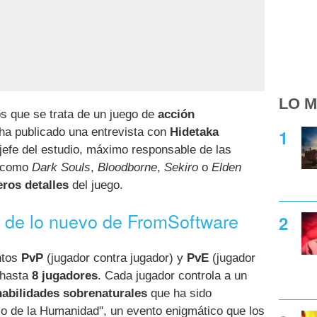
LO M
os que se trata de un juego de
acción
 ha publicado una entrevista con
Hidetaka
y jefe del estudio, máximo responsable de las
e como
Dark Souls
,
Bloodborne
,
Sekiro
o
Elden
ros detalles
del juego.
de lo nuevo de FromSoftware
y
ntos
PvP
(jugador contra jugador) y
PvE
(jugador
 hasta
8 jugadores
. Cada jugador controla a un
abilidades sobrenaturales
que ha sido
o de la Humanidad", un evento enigmático que los