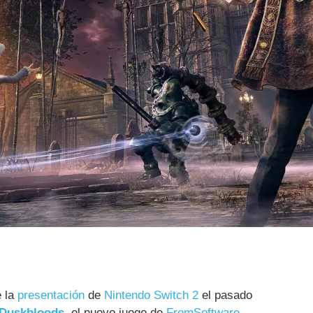
e la
presentación
de
Nintendo Switch 2
el pasado
 Duskbloods
, el nuevo juego de
FromSoftware
,