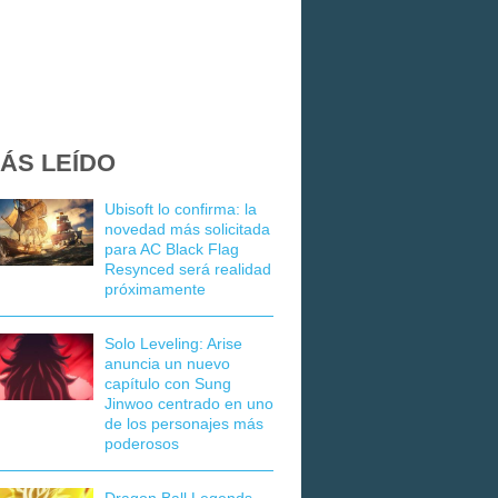
ÁS LEÍDO
Ubisoft lo confirma: la
novedad más solicitada
para AC Black Flag
Resynced será realidad
próximamente
Solo Leveling: Arise
anuncia un nuevo
capítulo con Sung
Jinwoo centrado en uno
de los personajes más
poderosos