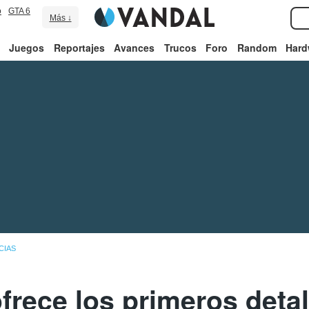
o
GTA 6
Más ↓
Juegos
Reportajes
Avances
Trucos
Foro
Random
Hard
CIAS
frece los primeros deta