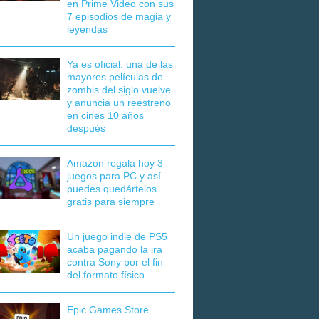
en Prime Video con sus
7 episodios de magia y
leyendas
Ya es oficial: una de las
mayores películas de
zombis del siglo vuelve
y anuncia un reestreno
en cines 10 años
después
Amazon regala hoy 3
juegos para PC y así
puedes quedártelos
gratis para siempre
Un juego indie de PS5
acaba pagando la ira
contra Sony por el fin
del formato físico
Epic Games Store