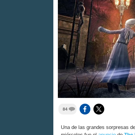
84
Una de las grandes sorpresas d
miércoles fue el
anuncio
de
The