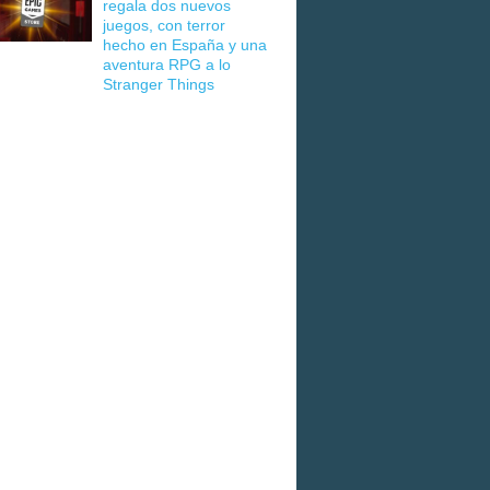
regala dos nuevos
juegos, con terror
hecho en España y una
aventura RPG a lo
Stranger Things