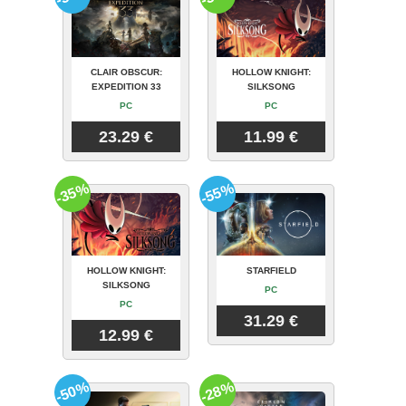
CLAIR OBSCUR:
HOLLOW KNIGHT:
EXPEDITION 33
SILKSONG
PC
PC
23.29 €
11.99 €
-35%
-55%
HOLLOW KNIGHT:
STARFIELD
SILKSONG
PC
PC
31.29 €
12.99 €
-50%
-28%