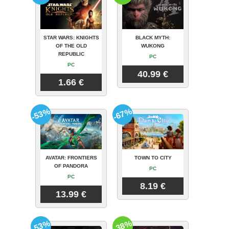
STAR WARS: KNIGHTS
BLACK MYTH:
OF THE OLD
WUKONG
REPUBLIC
PC
PC
40.99 €
1.66 €
-53%
-67%
AVATAR: FRONTIERS
TOWN TO CITY
OF PANDORA
PC
PC
8.19 €
13.99 €
-53%
-38%