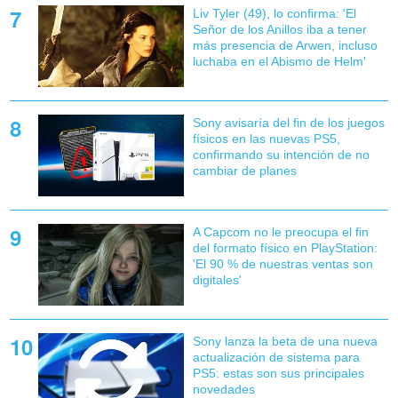
Liv Tyler (49), lo confirma: 'El
Señor de los Anillos iba a tener
más presencia de Arwen, incluso
luchaba en el Abismo de Helm'
Sony avisaría del fin de los juegos
físicos en las nuevas PS5,
confirmando su intención de no
cambiar de planes
A Capcom no le preocupa el fin
del formato físico en PlayStation:
'El 90 % de nuestras ventas son
digitales'
Sony lanza la beta de una nueva
actualización de sistema para
PS5: estas son sus principales
novedades