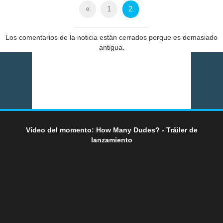
«
1
2
Los comentarios de la noticia están cerrados porque es demasiado
antigua.
Vídeo del momento: How Many Dudes? - Tráiler de
lanzamiento