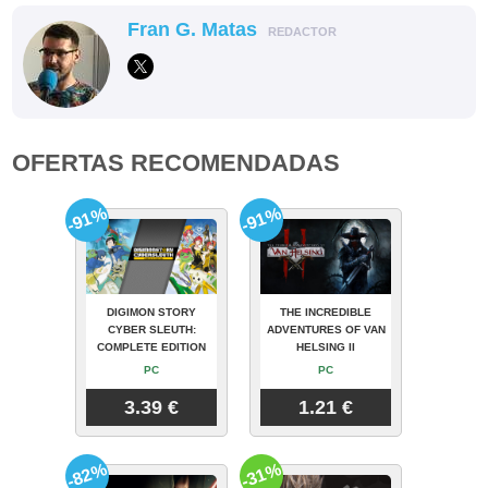
Fran G. Matas
REDACTOR
OFERTAS RECOMENDADAS
-91%
-91%
DIGIMON STORY
THE INCREDIBLE
CYBER SLEUTH:
ADVENTURES OF VAN
COMPLETE EDITION
HELSING II
PC
PC
3.39 €
1.21 €
-82%
-31%