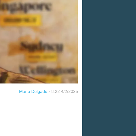
Manu Delgado
·
8:22 4/2/2025