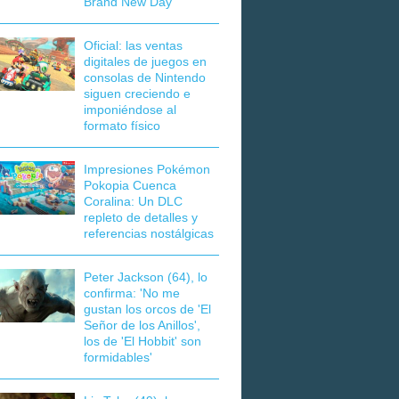
Brand New Day
Oficial: las ventas
digitales de juegos en
consolas de Nintendo
siguen creciendo e
imponiéndose al
formato físico
Impresiones Pokémon
Pokopia Cuenca
Coralina: Un DLC
repleto de detalles y
referencias nostálgicas
Peter Jackson (64), lo
confirma: 'No me
gustan los orcos de 'El
Señor de los Anillos',
los de 'El Hobbit' son
formidables'