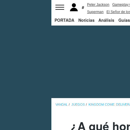
Peter Jackson
Gameplay 
Superman
El Señor de los
PORTADA
Noticias
Análisis
Guías
VANDAL
JUEGOS
KINGDOM COME: DELIVERA
¿A qué hor