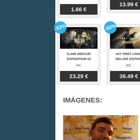
13.99 €
1.66 €
-53%
-50%
CLAIR OBSCUR:
007 FIRST LIGH
EXPEDITION 33
DELUXE EDITI
PC
PC
23.29 €
39.49 €
IMÁGENES: