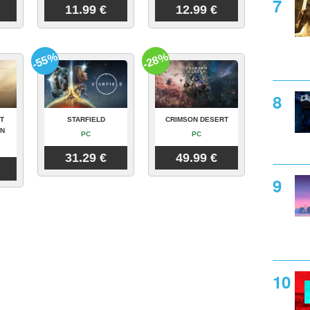
11.99 €
12.99 €
-55%
-28%
T
STARFIELD
CRIMSON DESERT
ON
PC
PC
31.29 €
49.99 €