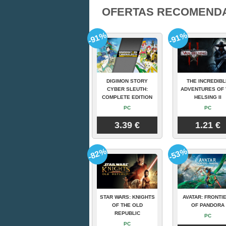
OFERTAS RECOMEND
-91%
-91%
DIGIMON STORY
THE INCREDIBL
CYBER SLEUTH:
ADVENTURES OF 
COMPLETE EDITION
HELSING II
PC
PC
3.39 €
1.21 €
-82%
-53%
STAR WARS: KNIGHTS
AVATAR: FRONTI
OF THE OLD
OF PANDORA
REPUBLIC
PC
PC