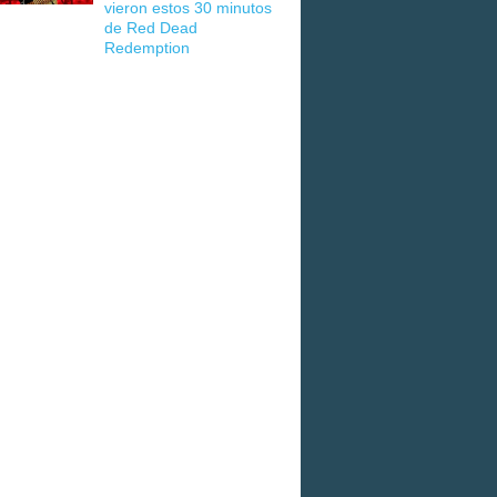
vieron estos 30 minutos
de Red Dead
Redemption