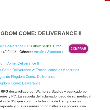
GDOM COME: DELIVERANCE II
: Deliverance II
PC
Xbox Series X
PS5
COMPRAR
:
4/2/2025
·
Género:
Acción
/
Aventura
/
gdom Come: Deliverance II
 Come Deliverance 2: Trucos, consejos y secretos
egos de Kingdom Come: Deliverance
ingdom Come: Deliverance II
n
RPG
desarrollado por Warhorse Studios y publicado por
Series y PC. La secuela del aclamado juego de rol medieval
l siglo XV, que continúa la historia de Henry, con un
ejorado y nuevas armas como ballestas y pólvora, con