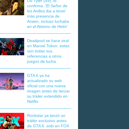
Liv Tyler (49), lo
confirma: 'El Señor de
los Anillos iba a tener
más presencia de
Arwen, incluso luchaba
en el Abismo de Helm'
Deadpool se hace viral
en Marvel Tokon: estas
son todas sus
referencias a otros
juegos de lucha
GTA 6 ya ha
actualizado su web
oficial con una nueva
imagen antes de lanzar
su tráiler extendido en
Netflix
Rockstar ya lanzó un
tráiler exclusivo antes
de GTA 6: solo en FOX