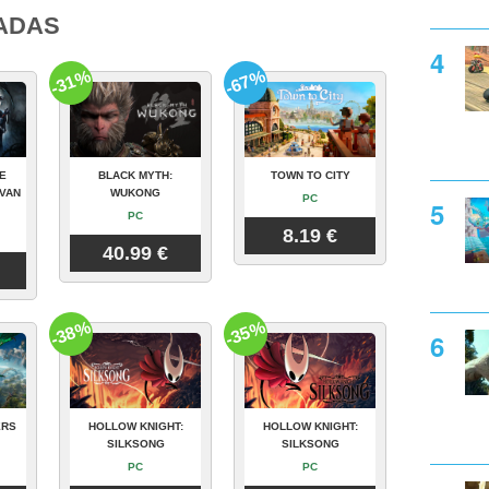
ADAS
-31%
-67%
E
BLACK MYTH:
TOWN TO CITY
VAN
WUKONG
PC
PC
8.19 €
40.99 €
-38%
-35%
ERS
HOLLOW KNIGHT:
HOLLOW KNIGHT:
SILKSONG
SILKSONG
PC
PC