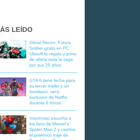
ÁS LEÍDO
Ghost Recon: Future
Soldier gratis en PC:
Ubisoft lo regala y pone
de oferta toda la saga
por sus 25 años
GTA 6 tiene fecha para
su tercer tráiler y un
bombazo: será
exclusivo de Netflix
durante 6 horas
Insomniac escucha a
los fans de Marvel's
Spider-Man 2 y cambia
el polémico traje de