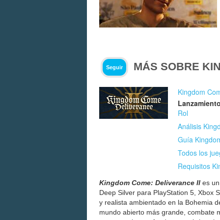
MÁS SOBRE KIN
Seguir
Kingdom Come
Lanzamiento
Rol
Análisis Kin
Guía Kingdom
Todos los ju
Requisitos K
Kingdom Come: Deliverance II
es u
Deep Silver para PlayStation 5, Xbox 
y realista ambientado en la Bohemia de
mundo abierto más grande, combate m