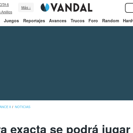
GTA 6
Más ↓
 Anillos
Juegos
Reportajes
Avances
Trucos
Foro
Random
Hard
NCE II
NOTICIAS
a exacta se podrá juga