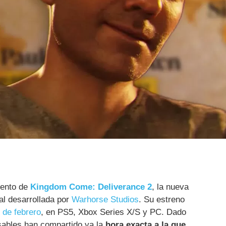
iento de
Kingdom Come: Deliverance 2
, la nueva
al desarrollada por
Warhorse Studios
. Su estreno
 de febrero
, en PS5, Xbox Series X/S y PC. Dado
sables han compartido ya la
hora exacta a la que