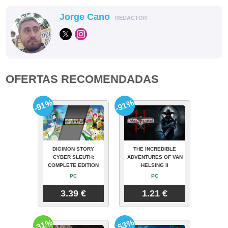
Jorge Cano
REDACTOR
OFERTAS RECOMENDADAS
-91%
-91%
DIGIMON STORY
THE INCREDIBLE
CYBER SLEUTH:
ADVENTURES OF VAN
COMPLETE EDITION
HELSING II
PC
PC
3.39 €
1.21 €
-31%
-53%