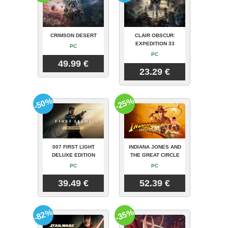
CRIMSON DESERT
CLAIR OBSCUR:
EXPEDITION 33
PC
PC
49.99 €
23.29 €
-50%
-25%
007 FIRST LIGHT
INDIANA JONES AND
DELUXE EDITION
THE GREAT CIRCLE
PC
PC
39.49 €
52.39 €
-82%
-35%