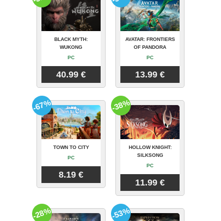
BLACK MYTH:
AVATAR: FRONTIERS
WUKONG
OF PANDORA
PC
PC
40.99 €
13.99 €
-67%
-38%
TOWN TO CITY
HOLLOW KNIGHT:
SILKSONG
PC
PC
8.19 €
11.99 €
-28%
-53%