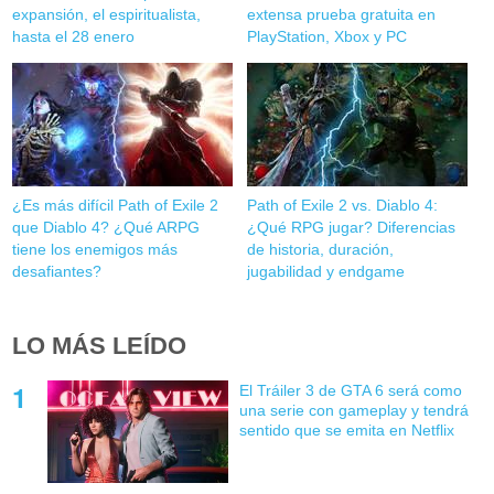
expansión, el espiritualista,
extensa prueba gratuita en
hasta el 28 enero
PlayStation, Xbox y PC
¿Es más difícil Path of Exile 2
Path of Exile 2 vs. Diablo 4:
que Diablo 4? ¿Qué ARPG
¿Qué RPG jugar? Diferencias
tiene los enemigos más
de historia, duración,
desafiantes?
jugabilidad y endgame
LO MÁS LEÍDO
El Tráiler 3 de GTA 6 será como
una serie con gameplay y tendrá
sentido que se emita en Netflix