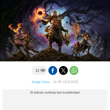
12
Jorge Cano
·
11:58 15/1/2025