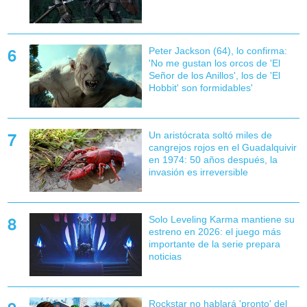
Peter Jackson (64), lo confirma:
'No me gustan los orcos de 'El
Señor de los Anillos', los de 'El
Hobbit' son formidables'
Un aristócrata soltó miles de
cangrejos rojos en el Guadalquivir
en 1974: 50 años después, la
invasión es irreversible
Solo Leveling Karma mantiene su
estreno en 2026: el juego más
importante de la serie prepara
noticias
Rockstar no hablará 'pronto' del