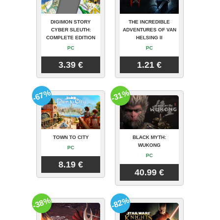
DIGIMON STORY
THE INCREDIBLE
CYBER SLEUTH:
ADVENTURES OF VAN
COMPLETE EDITION
HELSING II
PC
PC
3.39 €
1.21 €
-67%
-31%
TOWN TO CITY
BLACK MYTH:
WUKONG
PC
PC
8.19 €
40.99 €
-38%
-82%