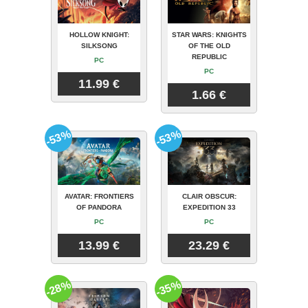
HOLLOW KNIGHT:
STAR WARS: KNIGHTS
SILKSONG
OF THE OLD
REPUBLIC
PC
PC
11.99 €
1.66 €
-53%
-53%
AVATAR: FRONTIERS
CLAIR OBSCUR:
OF PANDORA
EXPEDITION 33
PC
PC
13.99 €
23.29 €
-28%
-35%