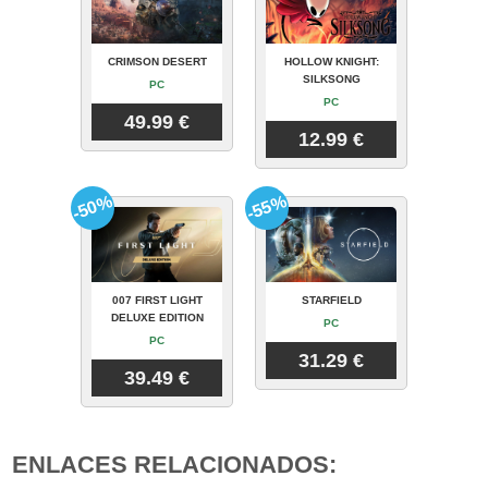
CRIMSON DESERT
HOLLOW KNIGHT:
SILKSONG
PC
PC
49.99 €
12.99 €
-50%
-55%
007 FIRST LIGHT
STARFIELD
DELUXE EDITION
PC
PC
31.29 €
39.49 €
ENLACES RELACIONADOS: