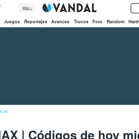
e
Más ↓
Juegos
Reportajes
Avances
Trucos
Foro
Random
Hard
ICIAS
AX | Códigos de hoy mié