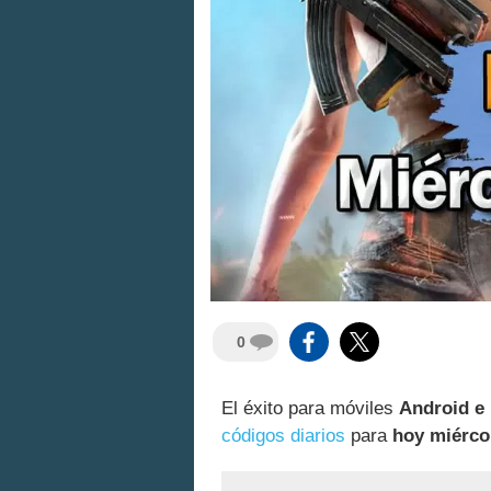
0
El éxito para móviles
Android e
códigos diarios
para
hoy miérco