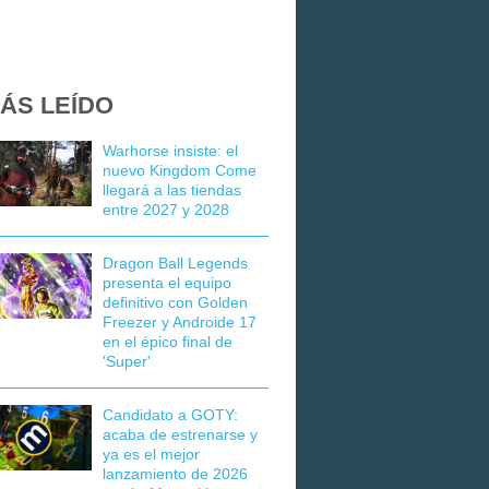
ÁS LEÍDO
Warhorse insiste: el
nuevo Kingdom Come
llegará a las tiendas
entre 2027 y 2028
Dragon Ball Legends
presenta el equipo
definitivo con Golden
Freezer y Androide 17
en el épico final de
'Super'
Candidato a GOTY:
acaba de estrenarse y
ya es el mejor
lanzamiento de 2026