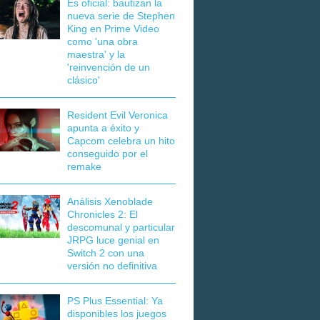
Es oficial: bautizan la
nueva serie de Stephen
King en Prime Video
como 'una obra
maestra' y la
'reinvención de un
clásico'
Resident Evil Veronica
apunta a éxito y
Capcom celebra un hito
conseguido por el
remake
Análisis Xenoblade
Chronicles 2: El
descomunal y particular
JRPG luce genial en
Switch 2 con una
versión no definitiva
PS Plus Essential: Ya
disponibles los juegos