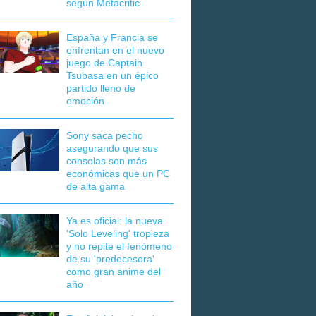
según Metacritic
España y Francia se
enfrentan en el nuevo
juego de Captain
Tsubasa en un épico
partido lleno de
emoción
Sony saca pecho
asegurando que sus
consolas son más
económicas que un PC
de alta gama
Ya es oficial: la nueva
'Solo Leveling' tropieza
y no repite el fenómeno
de su 'predecesora'
como gran anime del
año