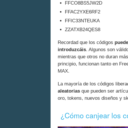
FFCO8BS5JW2D
FFAC2YXE6RF2
FFIC33NTEUKA
ZZATXB24QES8
Recordad que los códigos
puede
introduzcáis
. Algunos son válid
mientras que otros no duran más
principio, funcionan tanto en Fr
MAX.
La mayoría de los códigos liber
aleatorias
que pueden ser artíc
oro, tokens, nuevos diseños y 
¿Cómo canjear los c