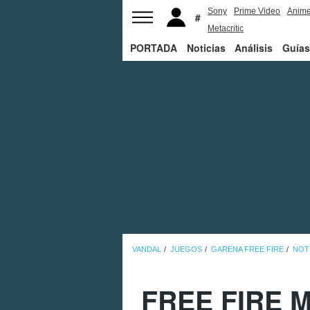
Sony
Prime Video
Anim
Metacritic
PORTADA
Noticias
Análisis
Guías
VANDAL
JUEGOS
GARENA FREE FIRE
NOT
FREE FIRE M