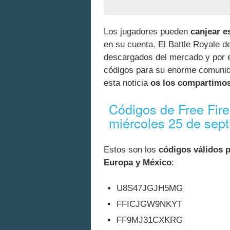
Los jugadores pueden
canjear e
en su cuenta. El Battle Royale d
descargados del mercado y por e
códigos para su enorme comunida
esta noticia
os los compartimo
Códigos de Free Fire
miércoles 25 de sep
Estos son los
códigos válidos 
Europa y México
:
U8S47JGJH5MG
FFICJGW9NKYT
FF9MJ31CXKRG