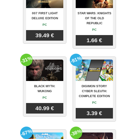
007 FIRST LIGHT
STAR WARS: KNIGHTS
DELUXE EDITION
OF THE OLD
REPUBLIC
PC
PC
39.49 €
1.66 €
-31%
-91%
BLACK MYTH:
DIGIMON STORY
WUKONG
CYBER SLEUTH:
COMPLETE EDITION
PC
PC
40.99 €
3.39 €
-67%
-38%