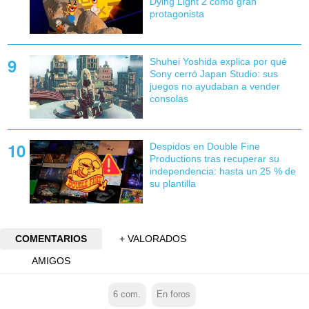
Dying Light 2 como gran
protagonista
Shuhei Yoshida explica por qué
Sony cerró Japan Studio: sus
juegos no ayudaban a vender
consolas
Despidos en Double Fine
Productions tras recuperar su
independencia: hasta un 25 % de
su plantilla
COMENTARIOS
+ VALORADOS
AMIGOS
6
com.
En foros