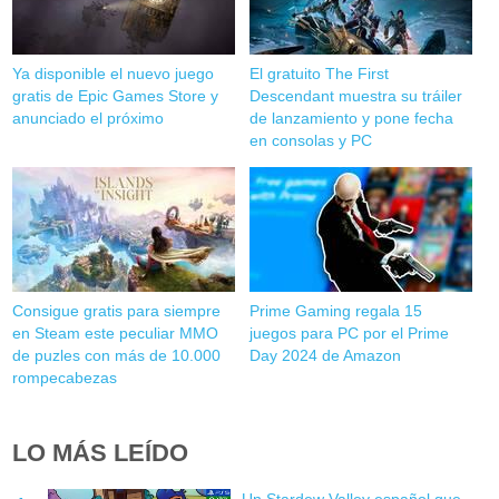
Ya disponible el nuevo juego
El gratuito The First
gratis de Epic Games Store y
Descendant muestra su tráiler
anunciado el próximo
de lanzamiento y pone fecha
en consolas y PC
Consigue gratis para siempre
Prime Gaming regala 15
en Steam este peculiar MMO
juegos para PC por el Prime
de puzles con más de 10.000
Day 2024 de Amazon
rompecabezas
LO MÁS LEÍDO