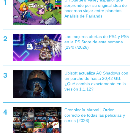
Un Stardew Valley español que
sorprende por su original idea de
hacernos viajar entre planetas:
Análisis de Farlands
Las mejores ofertas de PS4 y PS5
en la PS Store de esta semana
(29/07/2026)
Ubisoft actualiza AC Shadows con
un parche de hasta 20,42 GB:
¿Qué cambia exactamente en la
versión 1.1.12?
Cronología Marvel | Orden
correcto de todas las películas y
series (2026)