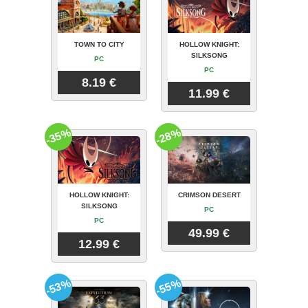
TOWN TO CITY
HOLLOW KNIGHT:
SILKSONG
PC
PC
8.19 €
11.99 €
-35%
-28%
HOLLOW KNIGHT:
CRIMSON DESERT
SILKSONG
PC
PC
49.99 €
12.99 €
-53%
-55%