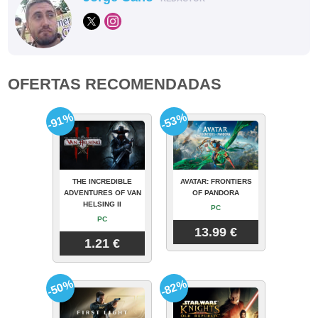
OFERTAS RECOMENDADAS
-91%
-53%
THE INCREDIBLE
AVATAR: FRONTIERS
ADVENTURES OF VAN
OF PANDORA
HELSING II
PC
PC
13.99 €
1.21 €
-50%
-82%