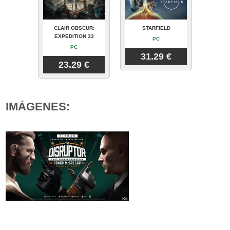
CLAIR OBSCUR:
STARFIELD
EXPEDITION 33
PC
PC
31.29 €
23.29 €
IMÁGENES: