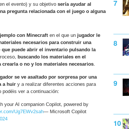
en el evento) y su objetivo
sería ayudar al
una pregunta relacionada con el juego o alguna
ejemplo con Minecraft
en el que un
jugador le
materiales necesarios para construir una
 que puede abrir el inventario pulsando la
proceso,
buscando los materiales en el
a crearla o no y los materiales necesarios
.
ugador se ve asaltado por sorpresa por una
a a huir
y a realizar diferentes acciones para
o podéis ver a continuación:
th your AI companion Copilot, powered by
tter.com/Ug7EWv2sah
— Microsoft Copilot
2024