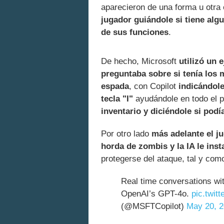
aparecieron de una forma u otra 
jugador guiándole si tiene alg
de sus funciones
.
De hecho, Microsoft
utilizó un 
preguntaba sobre si tenía los 
espada
, con Copilot
indicándole
tecla "I"
ayudándole en todo el 
inventario y diciéndole si podí
Por otro lado
más adelante el j
horda de zombis y la IA le inst
protegerse del ataque, tal y com
Real time conversations wi
OpenAI’s GPT-4o.
pic.twi
(@MSFTCopilot)
May 20, 