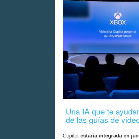
Una IA que te ayudará
de las guías de vid
Copilot
estaría integrada en j