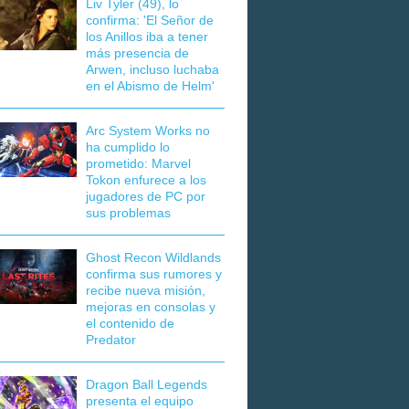
Liv Tyler (49), lo
confirma: 'El Señor de
los Anillos iba a tener
más presencia de
Arwen, incluso luchaba
en el Abismo de Helm'
Arc System Works no
ha cumplido lo
prometido: Marvel
Tokon enfurece a los
jugadores de PC por
sus problemas
Ghost Recon Wildlands
confirma sus rumores y
recibe nueva misión,
mejoras en consolas y
el contenido de
Predator
Dragon Ball Legends
presenta el equipo