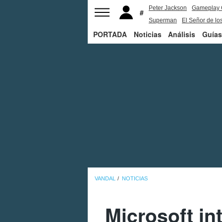
Peter Jackson
Gameplay 
Superman
El Señor de los
PORTADA
Noticias
Análisis
Guías
VANDAL
NOTICIAS
Microsoft in