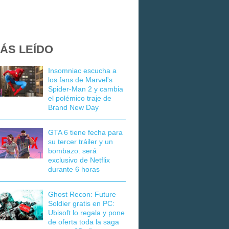
ÁS LEÍDO
Insomniac escucha a
los fans de Marvel's
Spider-Man 2 y cambia
el polémico traje de
Brand New Day
GTA 6 tiene fecha para
su tercer tráiler y un
bombazo: será
exclusivo de Netflix
durante 6 horas
Ghost Recon: Future
Soldier gratis en PC:
Ubisoft lo regala y pone
de oferta toda la saga