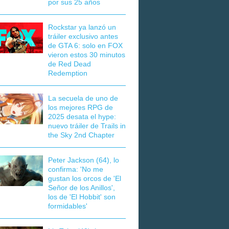
por sus 25 años
Rockstar ya lanzó un
tráiler exclusivo antes
de GTA 6: solo en FOX
vieron estos 30 minutos
de Red Dead
Redemption
La secuela de uno de
los mejores RPG de
2025 desata el hype:
nuevo tráiler de Trails in
the Sky 2nd Chapter
Peter Jackson (64), lo
confirma: 'No me
gustan los orcos de 'El
Señor de los Anillos',
los de 'El Hobbit' son
formidables'