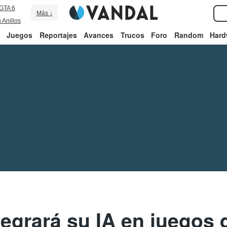
GTA 6
Más ↓
 Anillos
Juegos
Reportajes
Avances
Trucos
Foro
Random
Hard
tegrará su IA en juegos