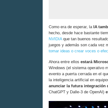
Como era de esperar, la
IA tamb
hecho, desde hace bastante tie
NVIDIA
que tan buenos resultado
juegos y además son cada vez m
tomar ideas o crear voces o efe
Ahora entre ellos
estará Microso
Windows (el sistema operativo m
evento a puerta cerrada en el q
la inteligencia artificial en equ
anunciar la futura integración 
ChatGPT y Dalle-3 de OpenAI)
e