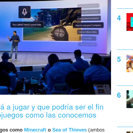
 a jugar y que podría ser el fin
eojuegos como las conocemos
uegos como
Minecraft
o
Sea of Thieves
(ambos