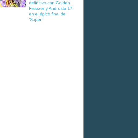
definitivo con Golden
Freezer y Androide 17
en el épico final de
'Super'