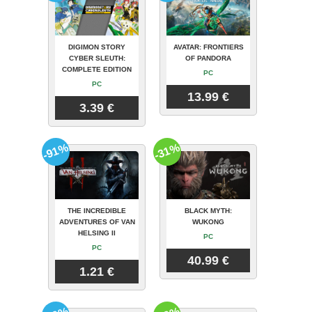
DIGIMON STORY
AVATAR: FRONTIERS
CYBER SLEUTH:
OF PANDORA
COMPLETE EDITION
PC
PC
13.99 €
3.39 €
-91%
-31%
THE INCREDIBLE
BLACK MYTH:
ADVENTURES OF VAN
WUKONG
HELSING II
PC
PC
40.99 €
1.21 €