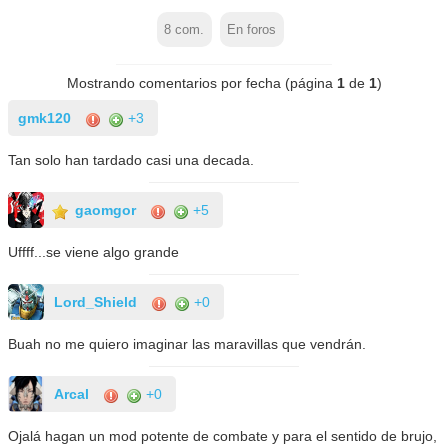
8
com.
En foros
Mostrando comentarios por fecha (página
1
de
1
)
gmk120
+3
Tan solo han tardado casi una decada.
gaomgor
+5
Uffff...se viene algo grande
Lord_Shield
+0
Buah no me quiero imaginar las maravillas que vendrán.
Arcal
+0
Ojalá hagan un mod potente de combate y para el sentido de brujo,