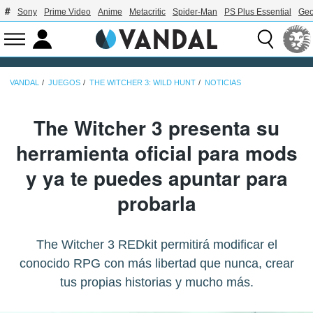
Sony
Prime Video
Anime
Metacritic
Spider-Man
PS Plus Essential
Geo
VANDAL
JUEGOS
THE WITCHER 3: WILD HUNT
NOTICIAS
The Witcher 3 presenta su
herramienta oficial para mods
y ya te puedes apuntar para
probarla
The Witcher 3 REDkit permitirá modificar el
conocido RPG con más libertad que nunca, crear
tus propias historias y mucho más.