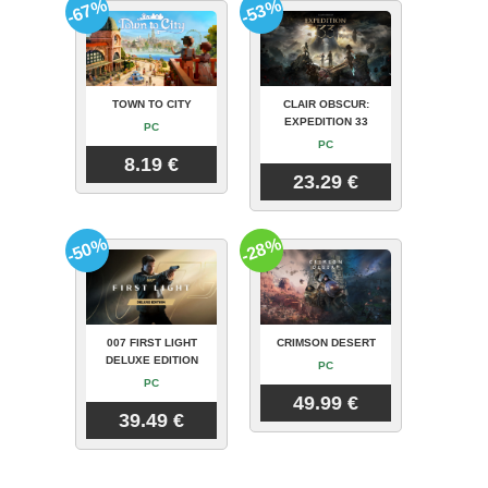
-67%
-53%
TOWN TO CITY
CLAIR OBSCUR:
EXPEDITION 33
PC
PC
8.19 €
23.29 €
-50%
-28%
007 FIRST LIGHT
CRIMSON DESERT
DELUXE EDITION
PC
PC
49.99 €
39.49 €