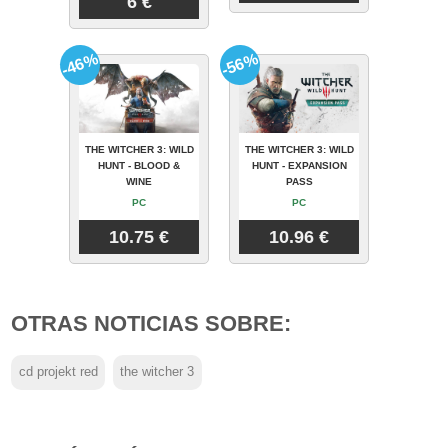
6 €
-46%
-56%
THE WITCHER 3: WILD
THE WITCHER 3: WILD
HUNT - BLOOD &
HUNT - EXPANSION
WINE
PASS
PC
PC
10.75 €
10.96 €
OTRAS NOTICIAS SOBRE:
cd projekt red
the witcher 3