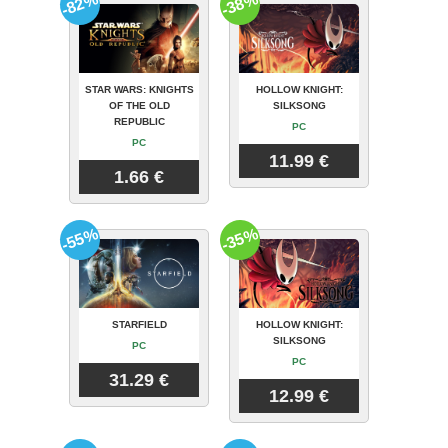
-82%
-38%
STAR WARS: KNIGHTS
HOLLOW KNIGHT:
OF THE OLD
SILKSONG
REPUBLIC
PC
PC
11.99 €
1.66 €
-55%
-35%
STARFIELD
HOLLOW KNIGHT:
SILKSONG
PC
PC
31.29 €
12.99 €