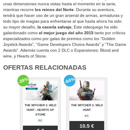
unas dimensiones nunca vistas hasta el momento en la serie,
mientras recorre
los reinos del Norte
. Durante su aventura,
tendrá que hacer uso de un gran arsenal de armas, armaduras y
todo tipo de magias para enfrentarse al que hasta ahora ha sido
su mayor desafío,
la cacería salvaje.
Este videojuego ha sido
galardonado como
el mejor juego del año 2015
tanto por críticos
especializados como por galas de premios como los “Golden
Joystick Awards”, “Game Developers Choice Awards” y “The Game
Awards”. Además cuenta con 2 DLC o Expansiones: Blood and
wine, y Hearts of Stone.
OFERTAS RELACIONADAS
-39%
-64%
THE WITCHER 3: WILD
THE WITCHER 3: WILD
HUNT - HEARTS OF
HUNT
STONE
PC
PC
10.5 €