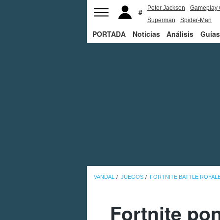
Peter Jackson
Gameplay 
Superman
Spider-Man
PORTADA
Noticias
Análisis
Guías
VANDAL
JUEGOS
FORTNITE BATTLE ROYAL
Fortnite pon