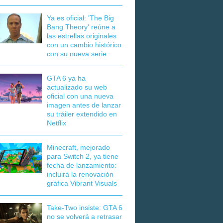
Ya es oficial: 'The Big
Bang Theory' reúne a
las estrellas originales
con un cambio histórico
con su nueva serie
GTA 6 ya ha
actualizado su web
oficial con una nueva
imagen antes de lanzar
su tráiler extendido en
Netflix
Minecraft, mejorado
para Switch 2, ya tiene
fecha de lanzamiento:
incluirá la renovación
gráfica Vibrant Visuals
Take-Two insiste: GTA 6
no se volverá a retrasar