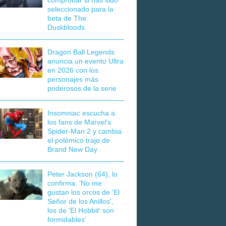
comprobar si has sido
seleccionado para la
beta de The
Duskbloods
Dragon Ball Legends
anuncia un evento Ultra
en 2026 con los
personajes más
poderosos de la serie
Insomniac escucha a
los fans de Marvel's
Spider-Man 2 y cambia
el polémico traje de
Brand New Day
Peter Jackson (64), lo
confirma: 'No me
gustan los orcos de 'El
Señor de los Anillos',
los de 'El Hobbit' son
formidables'