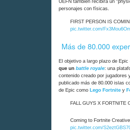
UEFN también recibirá un "physi
personajes con físicas.
FIRST PERSON IS COMIN
pic.twitter.com/Fx3Mou6O
Más de 80.000 expe
El objetivo a largo plazo de Epi
que un
battle royale
: una plata
contenido creado por jugadores
publicado más de 80.000 islas c
de Epic como
Lego Fortnite
y
F
FALL GUYS X FORTNITE 
Coming to Fortnite Creative
pic.twitter.com/S2eztGBS7