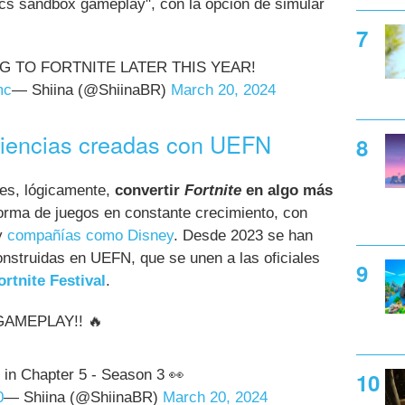
cs sandbox gameplay", con la opción de simular
G TO FORTNITE LATER THIS YEAR!
mc
— Shiina (@ShiinaBR)
March 20, 2024
riencias creadas con UEFN
c es, lógicamente,
convertir
Fortnite
en algo más
forma de juegos en constante crecimiento, con
 y
compañías como Disney
. Desde 2023 se han
onstruidas en UEFN, que se unen a las oficiales
ortnite Festival
.
GAMEPLAY!! 🔥
 in Chapter 5 - Season 3 👀
0
— Shiina (@ShiinaBR)
March 20, 2024