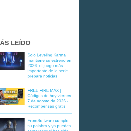
ÁS LEÍDO
Solo Leveling Karma
mantiene su estreno en
2026: el juego más
importante de la serie
prepara noticias
FREE FIRE MAX |
Códigos de hoy viernes
7 de agosto de 2026 -
Recompensas gratis
FromSoftware cumple
su palabra y ya puedes