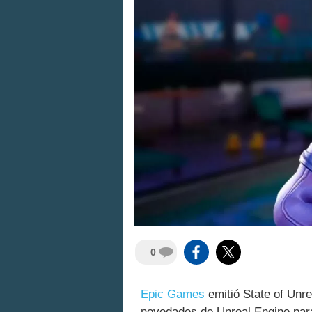
0
Epic Games
emitió State of Unr
novedades de Unreal Engine para