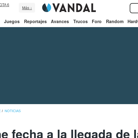
GTA 6
Más ↓
Juegos
Reportajes
Avances
Trucos
Foro
Random
Hard
E
NOTICIAS
e fecha a la llegada de 