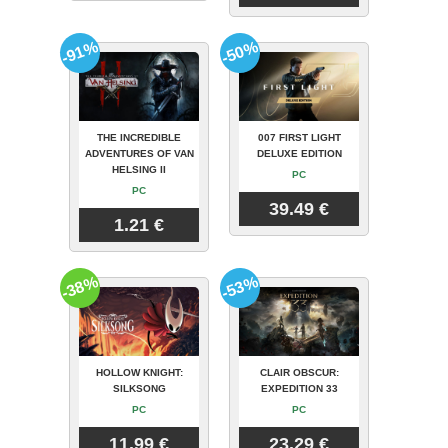
-91%
-50%
THE INCREDIBLE
007 FIRST LIGHT
ADVENTURES OF VAN
DELUXE EDITION
HELSING II
PC
PC
39.49 €
1.21 €
-38%
-53%
HOLLOW KNIGHT:
CLAIR OBSCUR:
SILKSONG
EXPEDITION 33
PC
PC
11.99 €
23.29 €