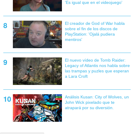
'Es igual que en el videojuego'
El creador de God of War habla
sobre el fin de los discos de
PlayStation: 'Ojalá pudiera
mentiros'
El nuevo vídeo de Tomb Raider:
Legacy of Atlantis nos habla sobre
las trampas y puzles que esperan
a Lara Croft
Análisis Kusan: City of Wolves, un
John Wick pixelado que te
atrapará por su diversión.