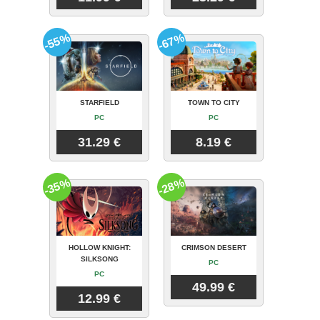
-55%
-67%
STARFIELD
TOWN TO CITY
PC
PC
31.29 €
8.19 €
-35%
-28%
HOLLOW KNIGHT:
CRIMSON DESERT
SILKSONG
PC
PC
49.99 €
12.99 €