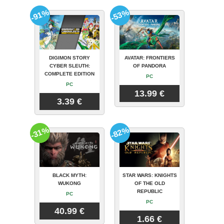
-91%
-53%
DIGIMON STORY
AVATAR: FRONTIERS
CYBER SLEUTH:
OF PANDORA
COMPLETE EDITION
PC
PC
13.99 €
3.39 €
-31%
-82%
BLACK MYTH:
STAR WARS: KNIGHTS
WUKONG
OF THE OLD
REPUBLIC
PC
PC
40.99 €
1.66 €