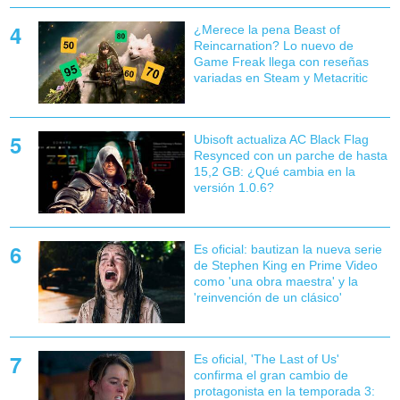
¿Merece la pena Beast of
Reincarnation? Lo nuevo de
Game Freak llega con reseñas
variadas en Steam y Metacritic
Ubisoft actualiza AC Black Flag
Resynced con un parche de hasta
15,2 GB: ¿Qué cambia en la
versión 1.0.6?
Es oficial: bautizan la nueva serie
de Stephen King en Prime Video
como 'una obra maestra' y la
'reinvención de un clásico'
Es oficial, 'The Last of Us'
confirma el gran cambio de
protagonista en la temporada 3: