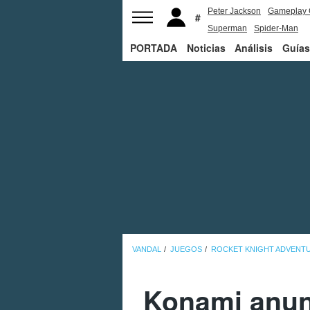
Peter Jackson
Gameplay 
Superman
Spider-Man
PORTADA
Noticias
Análisis
Guías
VANDAL
JUEGOS
ROCKET KNIGHT ADVENTU
Konami anunc