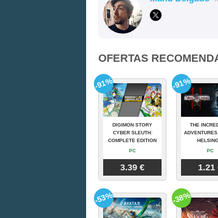
OFERTAS RECOMEND
-91%
-91%
DIGIMON STORY
THE INCRE
CYBER SLEUTH:
ADVENTURES
COMPLETE EDITION
HELSING
PC
PC
3.39 €
1.21
-53%
-38%