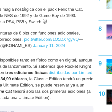
 magia nostálgica con el pack Felix the Cat,
 de NES de 1992 y de Game Boy de 1993.
n a PS4, PS5 y Switch 😻
nturas de 8 bits con funciones adicionales,
correcciones.
pic.twitter.com/1O5DX7gyVQ
—
 (@KONAMI_ES)
January 11, 2024
ponibles tanto en físico como en digital, aunque
a de lanzamiento. Sí sabemos que Rocket Knight
 en
tres ediciones físicas
distribuidas por Limited
á
34,99 dólares
, la Classic Edition tendrá un precio
la Ultimate Edition, se puede reservar ya a un
the Cat
tendrá sólo las dos primeras ediciones (al
ada una Ultimate Edition).
REDACTOR