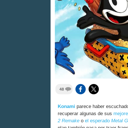
48
Konami
parece haber escuchado 
recuperar algunas de sus
mejore
2 Remake
o
el esperado
Metal G
plan también pasa por traer fran