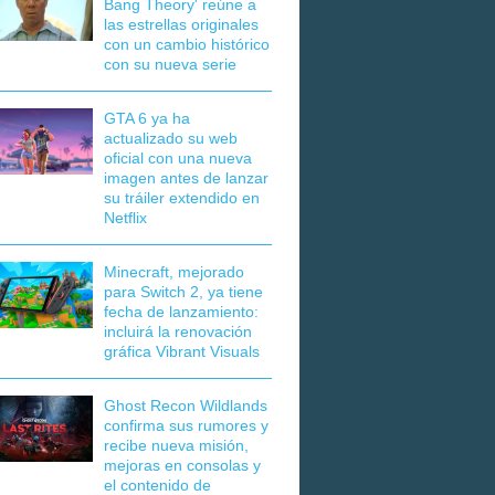
Bang Theory' reúne a
las estrellas originales
con un cambio histórico
con su nueva serie
GTA 6 ya ha
actualizado su web
oficial con una nueva
imagen antes de lanzar
su tráiler extendido en
Netflix
Minecraft, mejorado
para Switch 2, ya tiene
fecha de lanzamiento:
incluirá la renovación
gráfica Vibrant Visuals
Ghost Recon Wildlands
confirma sus rumores y
recibe nueva misión,
mejoras en consolas y
el contenido de