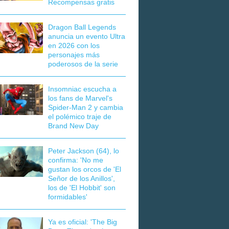
Recompensas gratis
Dragon Ball Legends
anuncia un evento Ultra
en 2026 con los
personajes más
poderosos de la serie
Insomniac escucha a
los fans de Marvel's
Spider-Man 2 y cambia
el polémico traje de
Brand New Day
Peter Jackson (64), lo
confirma: 'No me
gustan los orcos de 'El
Señor de los Anillos',
los de 'El Hobbit' son
formidables'
Ya es oficial: 'The Big