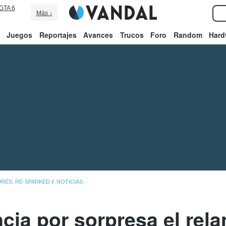
GTA 6
Más ↓
Juegos
Reportajes
Avances
Trucos
Foro
Random
Hard
RES: RE-SPARKED
NOTICIAS
ia por sorpresa el rel