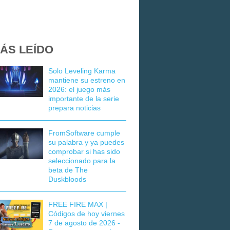
ÁS LEÍDO
Solo Leveling Karma
mantiene su estreno en
2026: el juego más
importante de la serie
prepara noticias
FromSoftware cumple
su palabra y ya puedes
comprobar si has sido
seleccionado para la
beta de The
Duskbloods
FREE FIRE MAX |
Códigos de hoy viernes
7 de agosto de 2026 -