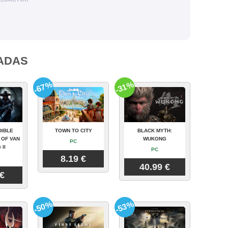
ADAS
-67%
-31%
DIBLE
TOWN TO CITY
BLACK MYTH:
 OF VAN
WUKONG
PC
 II
PC
8.19 €
40.99 €
 €
-50%
-53%