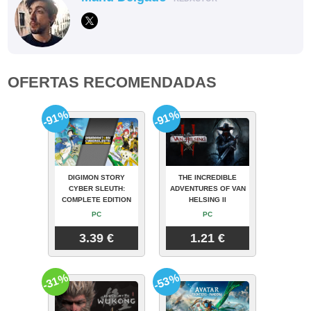
OFERTAS RECOMENDADAS
-91%
-91%
DIGIMON STORY
THE INCREDIBLE
CYBER SLEUTH:
ADVENTURES OF VAN
COMPLETE EDITION
HELSING II
PC
PC
3.39 €
1.21 €
-31%
-53%