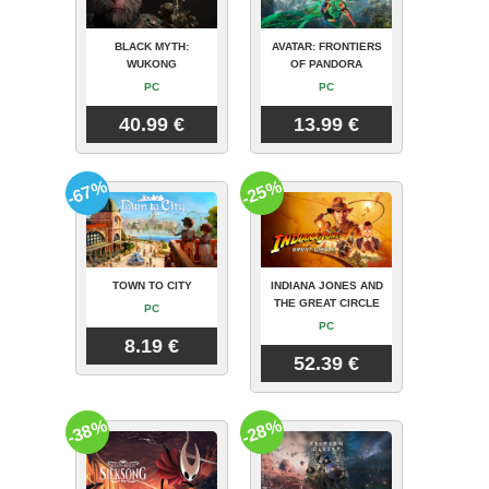
BLACK MYTH:
AVATAR: FRONTIERS
WUKONG
OF PANDORA
PC
PC
40.99 €
13.99 €
-67%
-25%
TOWN TO CITY
INDIANA JONES AND
THE GREAT CIRCLE
PC
PC
8.19 €
52.39 €
-38%
-28%