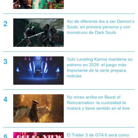
Así de diferente iba a ser Demon's
Souls: en primera persona y con
monstruos de Dark Souls
Solo Leveling Karma mantiene su
estreno en 2026: el juego más
importante de la serie prepara
noticias
No mires arriba en Beast of
Reincarnation: la curiosidad te
matará y tiene sentido en el lore
El Tráiler 3 de GTA 6 será como