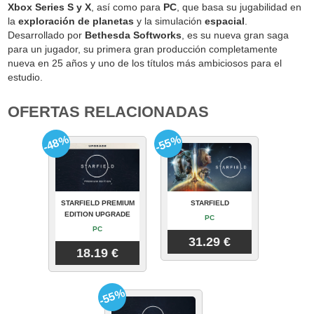
Xbox Series S y X
, así como para
PC
, que basa su jugabilidad en
la
exploración de planetas
y la simulación
espacial
.
Desarrollado por
Bethesda Softworks
, es su nueva gran saga
para un jugador, su primera gran producción completamente
nueva en 25 años y uno de los títulos más ambiciosos para el
estudio.
OFERTAS RELACIONADAS
-48%
-55%
STARFIELD PREMIUM
STARFIELD
EDITION UPGRADE
PC
PC
31.29 €
18.19 €
-55%