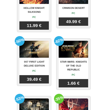
HOLLOW KNIGHT:
CRIMSON DESERT
SILKSONG
PC
PC
49.99 €
11.99 €
-50%
-82%
007 FIRST LIGHT
STAR WARS: KNIGHTS
DELUXE EDITION
OF THE OLD
REPUBLIC
PC
PC
39.49 €
1.66 €
-53%
-35%