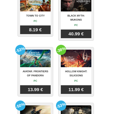
TOWN TO CITY
BLACK MYTH:
WUKONG
PC
PC
8.19 €
40.99 €
-53%
-38%
AVATAR: FRONTIERS
HOLLOW KNIGHT:
OF PANDORA
SILKSONG
PC
PC
13.99 €
11.99 €
-50%
-53%