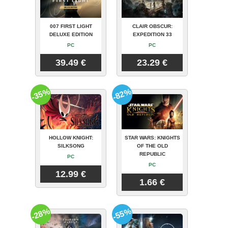
007 FIRST LIGHT
CLAIR OBSCUR:
DELUXE EDITION
EXPEDITION 33
PC
PC
39.49 €
23.29 €
-35%
-82%
HOLLOW KNIGHT:
STAR WARS: KNIGHTS
SILKSONG
OF THE OLD
REPUBLIC
PC
PC
12.99 €
1.66 €
-28%
-55%