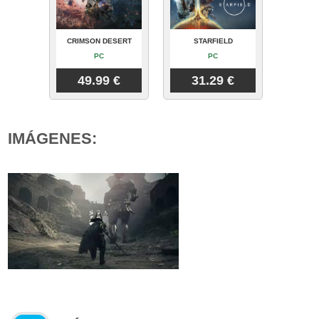
CRIMSON DESERT
STARFIELD
PC
PC
49.99 €
31.29 €
IMÁGENES: