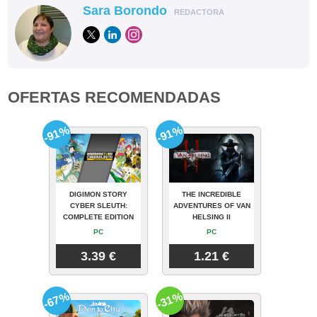
Sara Borondo
REDACTORA
OFERTAS RECOMENDADAS
-91%
-91%
DIGIMON STORY
THE INCREDIBLE
CYBER SLEUTH:
ADVENTURES OF VAN
COMPLETE EDITION
HELSING II
PC
PC
3.39 €
1.21 €
-67%
-31%