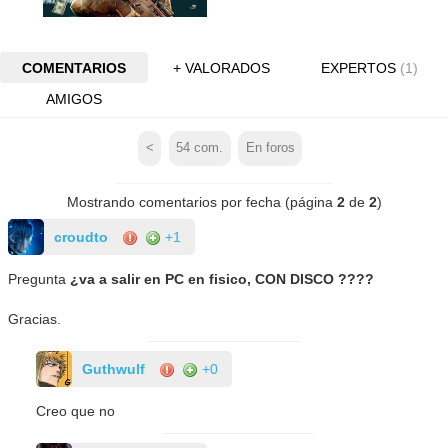
COMENTARIOS
+ VALORADOS
EXPERTOS
(1)
AMIGOS
<
54
com.
En foros
Mostrando comentarios por fecha (página
2
de
2
)
croudto
+1
Pregunta
¿va a salir en PC en fisico, CON DISCO ????
Gracias.
Guthwulf
+0
Creo que no