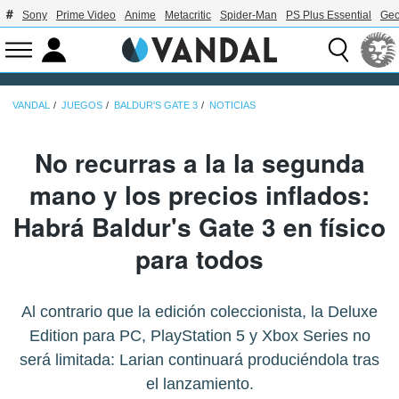
Sony
Prime Video
Anime
Metacritic
Spider-Man
PS Plus Essential
Geo
VANDAL
JUEGOS
BALDUR'S GATE 3
NOTICIAS
No recurras a la la segunda
mano y los precios inflados:
Habrá Baldur's Gate 3 en físico
para todos
Al contrario que la edición coleccionista, la Deluxe
Edition para PC, PlayStation 5 y Xbox Series no
será limitada: Larian continuará produciéndola tras
el lanzamiento.