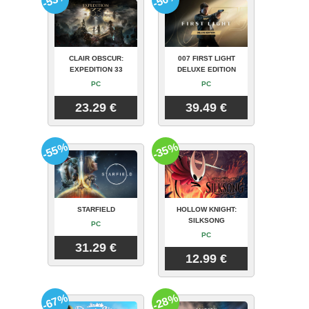
CLAIR OBSCUR:
007 FIRST LIGHT
EXPEDITION 33
DELUXE EDITION
PC
PC
23.29 €
39.49 €
-55%
-35%
STARFIELD
HOLLOW KNIGHT:
SILKSONG
PC
PC
31.29 €
12.99 €
-67%
-28%