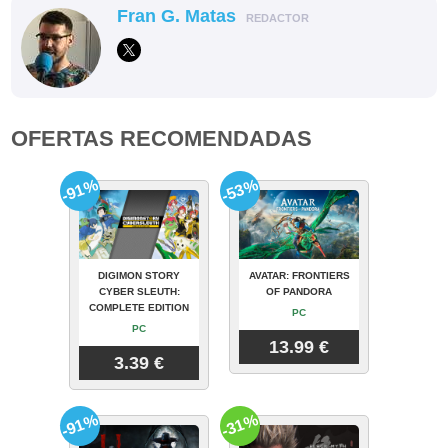
Fran G. Matas
REDACTOR
OFERTAS RECOMENDADAS
-91%
-53%
DIGIMON STORY
AVATAR: FRONTIERS
CYBER SLEUTH:
OF PANDORA
COMPLETE EDITION
PC
PC
13.99 €
3.39 €
-91%
-31%