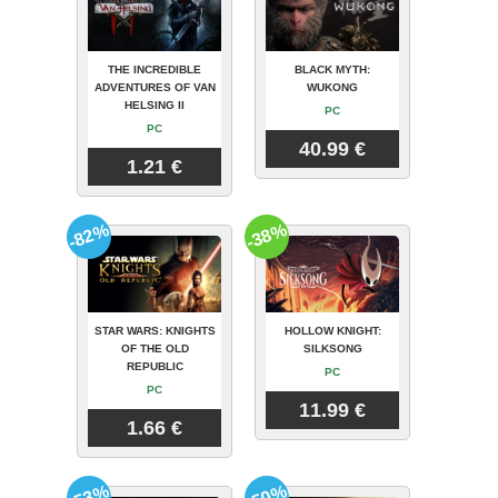
THE INCREDIBLE
BLACK MYTH:
ADVENTURES OF VAN
WUKONG
HELSING II
PC
PC
40.99 €
1.21 €
-82%
-38%
STAR WARS: KNIGHTS
HOLLOW KNIGHT:
OF THE OLD
SILKSONG
REPUBLIC
PC
PC
11.99 €
1.66 €
-53%
-50%