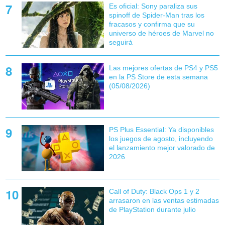
Es oficial: Sony paraliza sus
spinoff de Spider-Man tras los
fracasos y confirma que su
universo de héroes de Marvel no
seguirá
Las mejores ofertas de PS4 y PS5
en la PS Store de esta semana
(05/08/2026)
PS Plus Essential: Ya disponibles
los juegos de agosto, incluyendo
el lanzamiento mejor valorado de
2026
Call of Duty: Black Ops 1 y 2
arrasaron en las ventas estimadas
de PlayStation durante julio