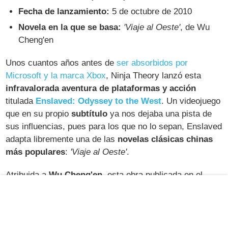
Fecha de lanzamiento:
5 de octubre de 2010
Novela en la que se basa:
'Viaje al Oeste'
, de Wu
Cheng'en
Unos cuantos años antes de
ser absorbidos por
Microsoft y la marca Xbox
, Ninja Theory lanzó esta
infravalorada aventura de plataformas y acción
titulada
Enslaved: Odyssey to the West
. Un videojuego
que en su propio
subtítulo
ya nos dejaba una pista de
sus influencias, pues para los que no lo sepan, Enslaved
adapta libremente una de las
novelas clásicas chinas
más populares
:
'Viaje al Oeste'
.
Atribuida a
Wu Cheng'en
, esta obra publicada en el
siglo XVI está catalogada por muchos como la obra
literaria
más popular en el este de Asia
y nos ha
dejado numerosas reinterpretaciones a lo largo del
tiempo (el propio manga de
'Dragon Ball'
se inspira en