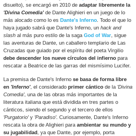
disuelto), se encargó en 2010 de
adaptar libremente la
'Divina Comedia'
de Dante Alighieri en un juego de lo
más alocado como lo es
Dante's Inferno
. Todo el que lo
haya jugado sabrá que Dante's Inferno, un
hack and
slash
al más puro estilo de la saga
God of War
, sigue
las aventuras de Dante, un caballero templario de Las
Cruzadas que guiado por el espíritu del poeta Virgilio
debe descender los nueve círculos del infierno
para
rescatar a Beatrice de las garras del mismísimo Lucifer.
La premisa de Dante's Inferno
se basa de forma libre
en
'Inferno'
, el considerado
primer cántico
de la
'Divina
Comedia'
, una de las obras más importantes de la
literatura italiana que está dividida en tres partes o
cánticos, siendo el segundo y el tercero de ellos
'Purgatorio'
y
'Paradiso'
. Curiosamente, Dante's Inferno
rescata la obra de Alighieri para
ambientar su mundo y
su jugabilidad
, ya que Dante, por ejemplo, porta