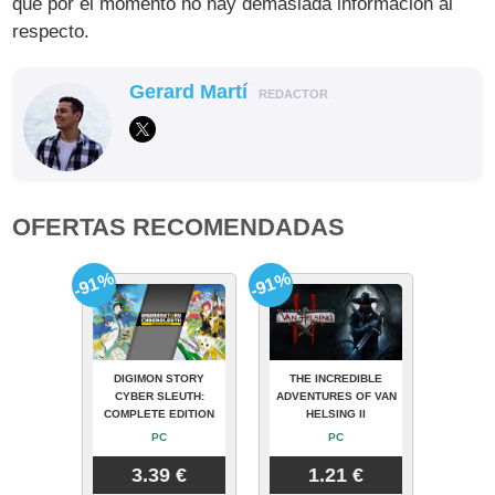
que por el momento no hay demasiada información al
respecto.
Gerard Martí
REDACTOR
OFERTAS RECOMENDADAS
-91%
-91%
DIGIMON STORY
THE INCREDIBLE
CYBER SLEUTH:
ADVENTURES OF VAN
COMPLETE EDITION
HELSING II
PC
PC
3.39 €
1.21 €