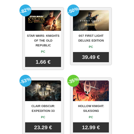
-82%
-50%
STAR WARS: KNIGHTS
007 FIRST LIGHT
OF THE OLD
DELUXE EDITION
REPUBLIC
PC
PC
39.49 €
1.66 €
-53%
-35%
CLAIR OBSCUR:
HOLLOW KNIGHT:
EXPEDITION 33
SILKSONG
PC
PC
23.29 €
12.99 €