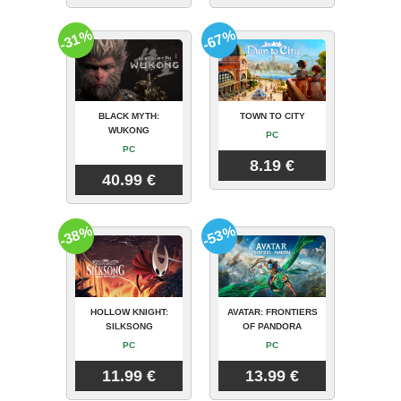
-31%
-67%
BLACK MYTH:
TOWN TO CITY
WUKONG
PC
PC
8.19 €
40.99 €
-38%
-53%
HOLLOW KNIGHT:
AVATAR: FRONTIERS
SILKSONG
OF PANDORA
PC
PC
11.99 €
13.99 €