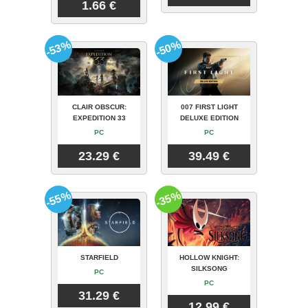
1.66 €
-53%
-50%
CLAIR OBSCUR:
007 FIRST LIGHT
EXPEDITION 33
DELUXE EDITION
PC
PC
23.29 €
39.49 €
-55%
-35%
STARFIELD
HOLLOW KNIGHT:
SILKSONG
PC
PC
31.29 €
12.99 €