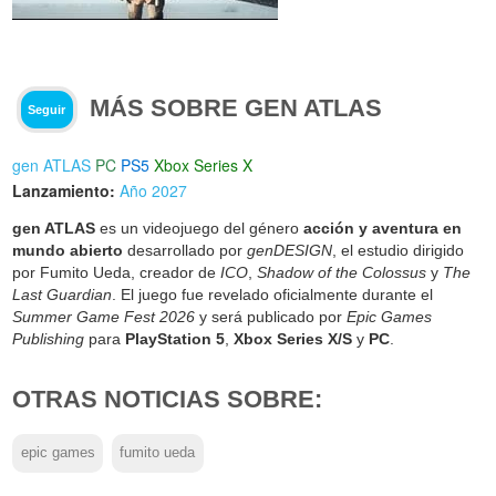
MÁS SOBRE GEN ATLAS
Seguir
gen ATLAS
PC
PS5
Xbox Series X
Lanzamiento:
Año 2027
gen ATLAS
es un videojuego del género
acción y aventura en
mundo abierto
desarrollado por
genDESIGN
, el estudio dirigido
por Fumito Ueda, creador de
ICO
,
Shadow of the Colossus
y
The
Last Guardian
. El juego fue revelado oficialmente durante el
Summer Game Fest 2026
y será publicado por
Epic Games
Publishing
para
PlayStation 5
,
Xbox Series X/S
y
PC
.
OTRAS NOTICIAS SOBRE:
epic games
fumito ueda