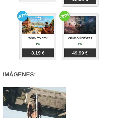
-67%
-28%
TOWN TO CITY
CRIMSON DESERT
PC
PC
8.19 €
49.99 €
IMÁGENES: