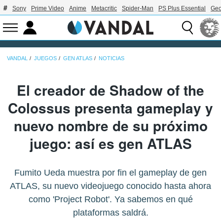
Sony
Prime Video
Anime
Metacritic
Spider-Man
PS Plus Essential
Geo
VANDAL
JUEGOS
GEN ATLAS
NOTICIAS
El creador de Shadow of the
Colossus presenta gameplay y
nuevo nombre de su próximo
juego: así es gen ATLAS
Fumito Ueda muestra por fin el gameplay de gen
ATLAS, su nuevo videojuego conocido hasta ahora
como 'Project Robot'. Ya sabemos en qué
plataformas saldrá.