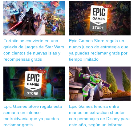
Fortnite se convierte en una
Epic Games Store regala un
galaxia de juegos de Star Wars
nuevo juego de estrategia que
con cientos de nuevas islas y
ya puedes reclamar gratis por
recompensas gratis
tiempo limitado
Epic Games Store regala esta
Epic Games tendría entre
semana un intenso
manos un extraction shooter
metroidvania que ya puedes
con personajes de Disney para
reclamar gratis
este año, según un informe