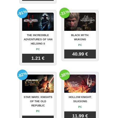
-91%
-31%
THE INCREDIBLE
BLACK MYTH:
ADVENTURES OF VAN
WUKONG
HELSING II
PC
PC
40.99 €
1.21 €
-82%
-38%
STAR WARS: KNIGHTS
HOLLOW KNIGHT:
OF THE OLD
SILKSONG
REPUBLIC
PC
PC
11.99 €