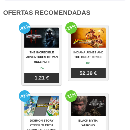
OFERTAS RECOMENDADAS
-91%
-25%
THE INCREDIBLE
INDIANA JONES AND
ADVENTURES OF VAN
THE GREAT CIRCLE
HELSING II
PC
PC
52.39 €
1.21 €
-91%
-31%
DIGIMON STORY
BLACK MYTH:
CYBER SLEUTH:
WUKONG
COMPLETE EDITION