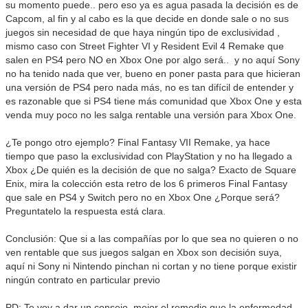
su momento puede.. pero eso ya es agua pasada la decisión es de
Capcom, al fin y al cabo es la que decide en donde sale o no sus
juegos sin necesidad de que haya ningún tipo de exclusividad ,
mismo caso con Street Fighter VI y Resident Evil 4 Remake que
salen en PS4 pero NO en Xbox One por algo será.. y no aquí Sony
no ha tenido nada que ver, bueno en poner pasta para que hicieran
una versión de PS4 pero nada más, no es tan difícil de entender y
es razonable que si PS4 tiene más comunidad que Xbox One y esta
venda muy poco no les salga rentable una versión para Xbox One.
¿Te pongo otro ejemplo? Final Fantasy VII Remake, ya hace
tiempo que paso la exclusividad con PlayStation y no ha llegado a
Xbox ¿De quién es la decisión de que no salga? Exacto de Square
Enix, mira la colección esta retro de los 6 primeros Final Fantasy
que sale en PS4 y Switch pero no en Xbox One ¿Porque será?
Preguntatelo la respuesta está clara.
Conclusión: Que si a las compañías por lo que sea no quieren o no
ven rentable que sus juegos salgan en Xbox son decisión suya,
aquí ni Sony ni Nintendo pinchan ni cortan y no tiene porque existir
ningún contrato en particular previo
PD: Te voy a dar un consejo, mejor el remedio que la enfermedad,