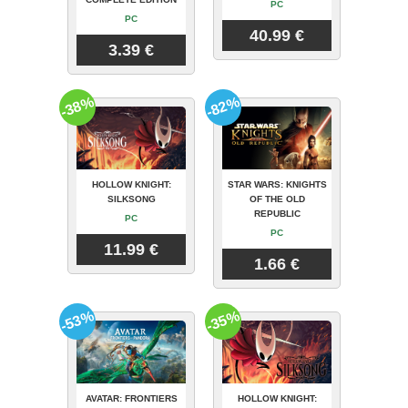
PC
PC
40.99 €
3.39 €
-38%
-82%
HOLLOW KNIGHT:
STAR WARS: KNIGHTS
SILKSONG
OF THE OLD
REPUBLIC
PC
PC
11.99 €
1.66 €
-53%
-35%
AVATAR: FRONTIERS
HOLLOW KNIGHT: