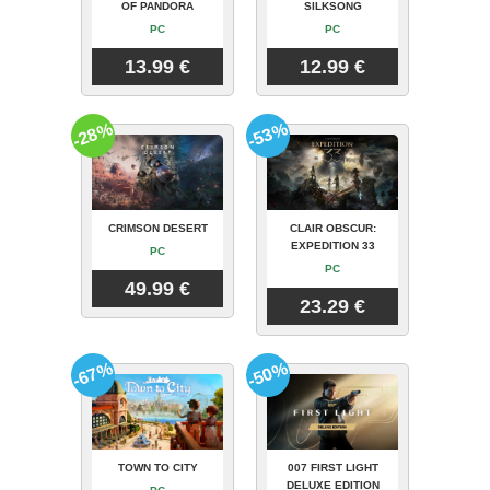
OF PANDORA
SILKSONG
PC
PC
13.99 €
12.99 €
-28%
-53%
CRIMSON DESERT
CLAIR OBSCUR:
EXPEDITION 33
PC
PC
49.99 €
23.29 €
-67%
-50%
TOWN TO CITY
007 FIRST LIGHT
DELUXE EDITION