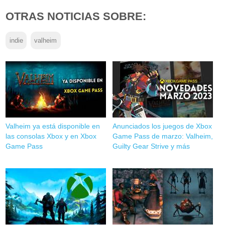
OTRAS NOTICIAS SOBRE:
indie
valheim
Valheim ya está disponible en
Anunciados los juegos de Xbox
las consolas Xbox y en Xbox
Game Pass de marzo: Valheim,
Game Pass
Guilty Gear Strive y más