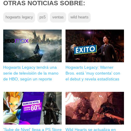
OTRAS NOTICIAS SOBRE:
hogwarts legacy
ps5
ventas
wild hearts
Hogwarts Legacy tendrá una
Hogwarts Legacy: Warner
serie de televisión de la mano
Bros. está 'muy contenta' con
de HBO, según un reporte
el debut y revela estadísticas
'Sube de Nivel' llega a PS Store
Wild Hearts se actualiza en