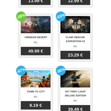
13.99 €
12.99 €
-28%
-53%
CRIMSON DESERT
CLAIR OBSCUR:
EXPEDITION 33
PC
PC
49.99 €
23.29 €
-67%
-50%
TOWN TO CITY
007 FIRST LIGHT
DELUXE EDITION
PC
PC
8.19 €
39.49 €