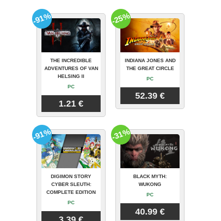
-91%
-25%
THE INCREDIBLE
INDIANA JONES AND
ADVENTURES OF VAN
THE GREAT CIRCLE
HELSING II
PC
PC
52.39 €
1.21 €
-91%
-31%
DIGIMON STORY
BLACK MYTH:
CYBER SLEUTH:
WUKONG
COMPLETE EDITION
PC
PC
40.99 €
3.39 €