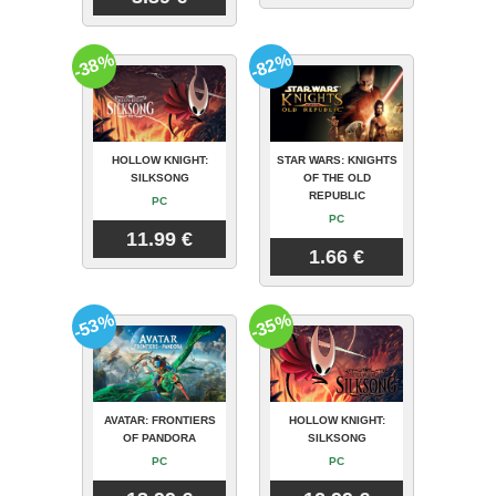
-38%
-82%
HOLLOW KNIGHT:
STAR WARS: KNIGHTS
SILKSONG
OF THE OLD
REPUBLIC
PC
PC
11.99 €
1.66 €
-53%
-35%
AVATAR: FRONTIERS
HOLLOW KNIGHT:
OF PANDORA
SILKSONG
PC
PC