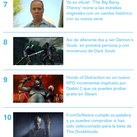
Ya es oficial: 'The Big Bang
Theory' reúne a las estrellas
originales con un cambio histórico
con su nueva serie
Así de diferente iba a ser Demon's
Souls: en primera persona y con
monstruos de Dark Souls
Horde of Distraction es un nuevo
RPG incremental inspirado por
Diablo 2 que ya puedes probar
gratis en Steam
FromSoftware cumple su palabra
y ya puedes comprobar si has
sido seleccionado para la beta de
The Duskbloods