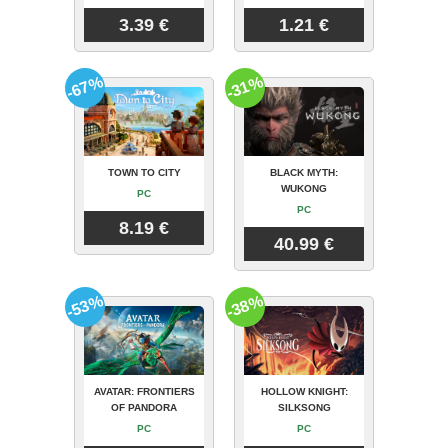
3.39 €
1.21 €
-67%
-31%
TOWN TO CITY
BLACK MYTH:
WUKONG
PC
PC
8.19 €
40.99 €
-53%
-38%
AVATAR: FRONTIERS
HOLLOW KNIGHT:
OF PANDORA
SILKSONG
PC
PC