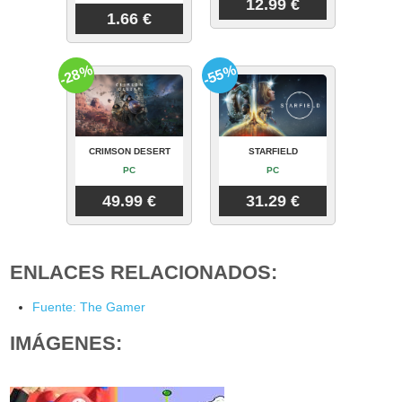
12.99 €
1.66 €
-28%
-55%
CRIMSON DESERT
STARFIELD
PC
PC
49.99 €
31.29 €
ENLACES RELACIONADOS:
Fuente: The Gamer
IMÁGENES: