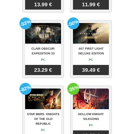
13.99 €
11.99 €
-53%
-50%
CLAIR OBSCUR:
007 FIRST LIGHT
EXPEDITION 33
DELUXE EDITION
PC
PC
23.29 €
39.49 €
-82%
-35%
STAR WARS: KNIGHTS
HOLLOW KNIGHT:
OF THE OLD
SILKSONG
REPUBLIC
PC
PC