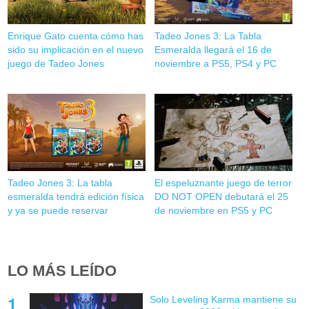
Enrique Gato cuenta cómo has
Tadeo Jones 3: La Tabla
sido su implicación en el nuevo
Esmeralda llegará el 16 de
juego de Tadeo Jones
noviembre a PS5, PS4 y PC
Tadeo Jones 3: La tabla
El espeluznante juego de terror
esmeralda tendrá edición física
DO NOT OPEN debutará el 25
y ya se puede reservar
de noviembre en PS5 y PC
LO MÁS LEÍDO
Solo Leveling Karma mantiene su