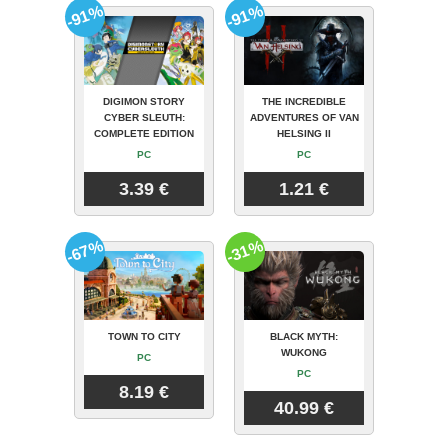
-91%
-91%
DIGIMON STORY
THE INCREDIBLE
CYBER SLEUTH:
ADVENTURES OF VAN
COMPLETE EDITION
HELSING II
PC
PC
3.39 €
1.21 €
-67%
-31%
TOWN TO CITY
BLACK MYTH:
WUKONG
PC
PC
8.19 €
40.99 €