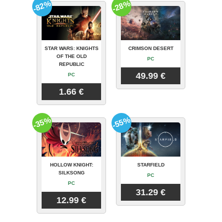
-82%
-28%
STAR WARS: KNIGHTS
CRIMSON DESERT
OF THE OLD
PC
REPUBLIC
49.99 €
PC
1.66 €
-35%
-55%
HOLLOW KNIGHT:
STARFIELD
SILKSONG
PC
PC
31.29 €
12.99 €