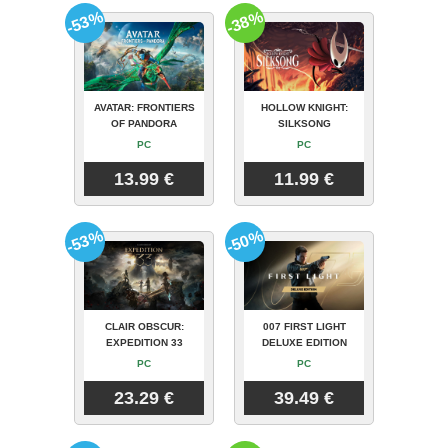
-53%
-38%
AVATAR: FRONTIERS
HOLLOW KNIGHT:
OF PANDORA
SILKSONG
PC
PC
13.99 €
11.99 €
-53%
-50%
CLAIR OBSCUR:
007 FIRST LIGHT
EXPEDITION 33
DELUXE EDITION
PC
PC
23.29 €
39.49 €