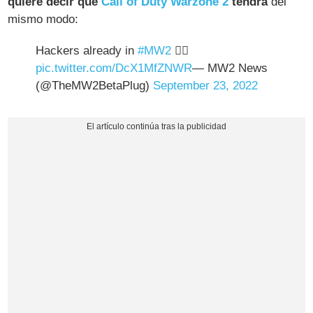
quiere decir que
Call of Duty Warzone 2
tendrá
del
mismo modo:
Hackers already in
#MW2
👍🏽
pic.twitter.com/DcX1MfZNWR
— MW2 News
(@TheMW2BetaPlug)
September 23, 2022