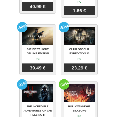
PC
40.99 €
1.66 €
-50%
-53%
007 FIRST LIGHT
CLAIR OBSCUR:
DELUXE EDITION
EXPEDITION 33
PC
PC
39.49 €
23.29 €
-91%
-38%
THE INCREDIBLE
HOLLOW KNIGHT:
ADVENTURES OF VAN
SILKSONG
HELSING II
PC