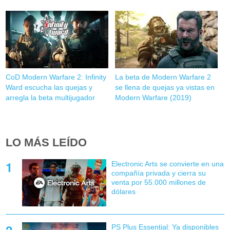
CoD Modern Warfare 2: Infinity
La beta de Modern Warfare 2
Ward escucha las quejas y
se llena de quejas ya vistas en
arregla la beta multijugador
Modern Warfare (2019)
LO MÁS LEÍDO
Electronic Arts se convierte en una
compañía privada y cierra su
venta por 55.000 millones de
dólares
PS Plus Essential: Ya disponibles