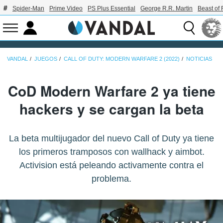
Spider-Man
Prime Video
PS Plus Essential
George R.R. Martin
Beast of 
VANDAL
JUEGOS
CALL OF DUTY: MODERN WARFARE 2 (2022)
NOTICIAS
CoD Modern Warfare 2 ya tiene
hackers y se cargan la beta
La beta multijugador del nuevo Call of Duty ya tiene
los primeros tramposos con wallhack y aimbot.
Activision está peleando activamente contra el
problema.