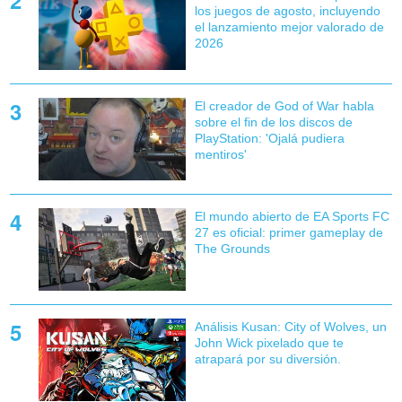
los juegos de agosto, incluyendo
el lanzamiento mejor valorado de
2026
El creador de God of War habla
sobre el fin de los discos de
PlayStation: 'Ojalá pudiera
mentiros'
El mundo abierto de EA Sports FC
27 es oficial: primer gameplay de
The Grounds
Análisis Kusan: City of Wolves, un
John Wick pixelado que te
atrapará por su diversión.