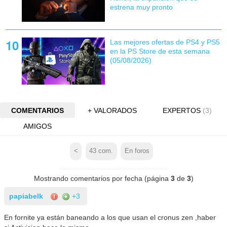
estrena muy pronto
Las mejores ofertas de PS4 y PS5
en la PS Store de esta semana
(05/08/2026)
COMENTARIOS
+ VALORADOS
EXPERTOS
(3)
AMIGOS
<
43
com.
En foros
Mostrando comentarios por fecha (página
3
de
3
)
papiabelk
+3
En fornite ya están baneando a los que usan el cronus zen ,haber