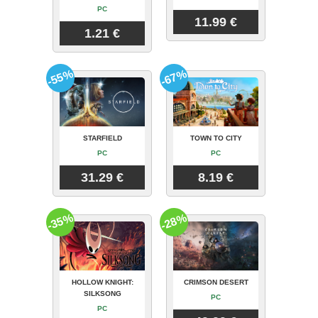
PC
11.99 €
1.21 €
-55%
-67%
STARFIELD
TOWN TO CITY
PC
PC
31.29 €
8.19 €
-35%
-28%
HOLLOW KNIGHT:
CRIMSON DESERT
SILKSONG
PC
PC