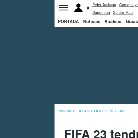
Peter Jackson
Gameplay 
Superman
Spider-Man
PORTADA
Noticias
Análisis
Guías
VANDAL
JUEGOS
FIFA 23
NOTICIAS
FIFA 23 tend