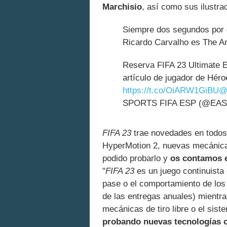
Marchisio
, así como sus ilustra
Siempre dos segundos por d
Ricardo Carvalho es The An
Reserva FIFA 23 Ultimate E
artículo de jugador de Hér
https://t.co/OiARW1GiBU
@
SPORTS FIFA ESP (@EA
FIFA 23
trae novedades en todos 
HyperMotion 2, nuevas mecánica
podido probarlo y
os contamos 
"
FIFA 23
es un juego continuist
pase o el comportamiento de los 
de las entregas anuales) mientr
mecánicas de tiro libre o el si
probando nuevas tecnologías o