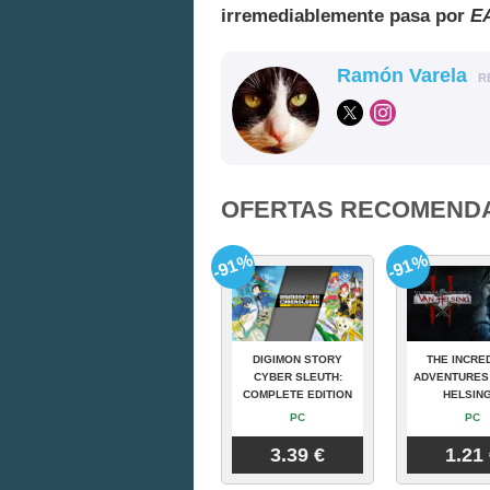
irremediablemente pasa por
EA
Ramón Varela
R
OFERTAS RECOMEND
-91%
-91%
DIGIMON STORY
THE INCRE
CYBER SLEUTH:
ADVENTURES
COMPLETE EDITION
HELSING
PC
PC
3.39 €
1.21