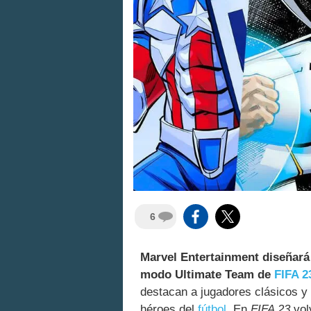
6
Marvel Entertainment diseñará 
modo Ultimate Team de
FIFA 2
destacan a jugadores clásicos y
héroes del
fútbol
. En
FIFA 23
vol