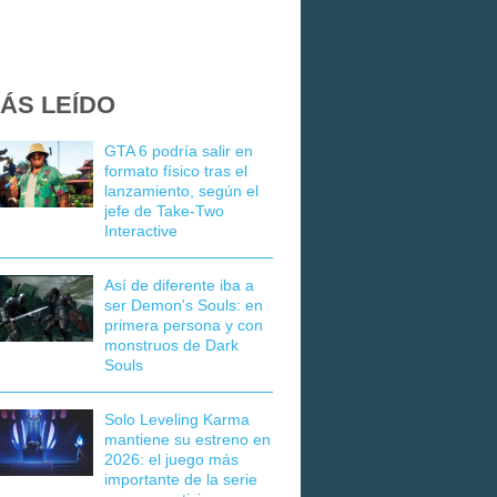
ÁS LEÍDO
GTA 6 podría salir en
formato físico tras el
lanzamiento, según el
jefe de Take-Two
Interactive
Así de diferente iba a
ser Demon's Souls: en
primera persona y con
monstruos de Dark
Souls
Solo Leveling Karma
mantiene su estreno en
2026: el juego más
importante de la serie