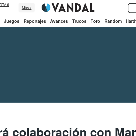
GTA 6
Más ↓
Juegos
Reportajes
Avances
Trucos
Foro
Random
Hard
rá colaboración con Mar