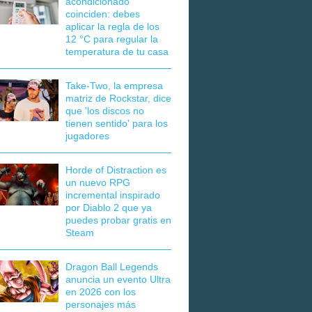
acondicionado
coinciden: debes
aplicar la regla de los
12 °C para regular la
temperatura de tu casa
Take-Two, la empresa
matriz de Rockstar, dice
que 'los discos no
tienen sentido' para los
jugadores
Horde of Distraction es
un nuevo RPG
incremental inspirado
por Diablo 2 que ya
puedes probar gratis en
Steam
Dragon Ball Legends
anuncia un evento Ultra
en 2026 con los
personajes más