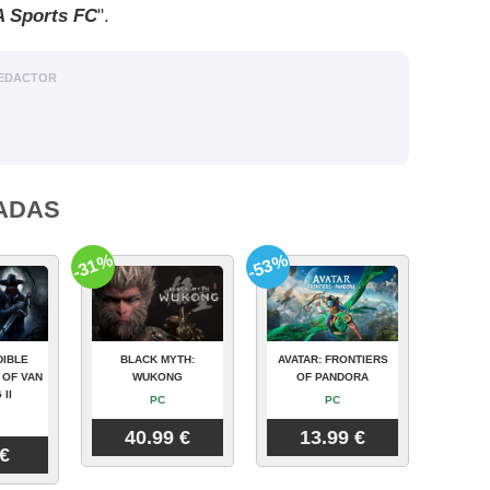
 Sports FC
".
EDACTOR
ADAS
-31%
-53%
DIBLE
BLACK MYTH:
AVATAR: FRONTIERS
 OF VAN
WUKONG
OF PANDORA
 II
PC
PC
40.99 €
13.99 €
 €