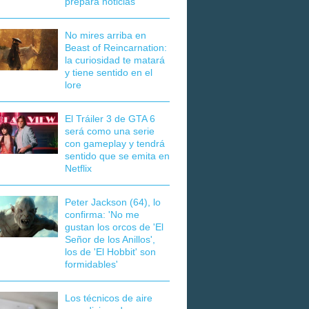
prepara noticias
No mires arriba en
Beast of Reincarnation:
la curiosidad te matará
y tiene sentido en el
lore
El Tráiler 3 de GTA 6
será como una serie
con gameplay y tendrá
sentido que se emita en
Netflix
Peter Jackson (64), lo
confirma: 'No me
gustan los orcos de 'El
Señor de los Anillos',
los de 'El Hobbit' son
formidables'
Los técnicos de aire