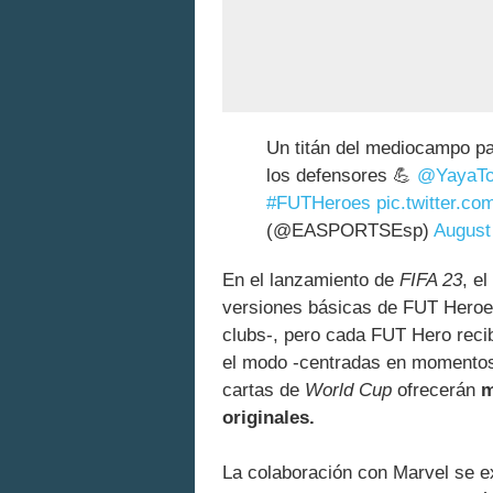
Un titán del mediocampo pa
los defensores 💪
@YayaTo
#FUTHeroes
pic.twitter.
(@EASPORTSEsp)
August
En el lanzamiento de
FIFA 23
, e
versiones básicas de FUT Hero
clubs-, pero cada FUT Hero recib
el modo -centradas en momentos 
cartas de
World Cup
ofrecerán
m
originales.
La colaboración con Marvel se e