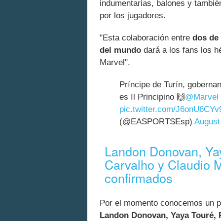
indumentarias, balones y tambié
por los jugadores.
"Esta colaboración entre
dos de
del mundo
dará a los fans los hé
Marvel".
Príncipe de Turín, goberna
es Il Principino 🙌
@Marvel
pic.twitter.com/J6onU6CYv
(@EASPORTSEsp)
August
Landon Donovan, Yay
Carvalho y Claudio M
confirmados
Por el momento conocemos un p
Landon Donovan, Yaya Touré, P