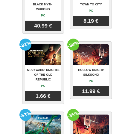
BLACK MYTH:
TOWN TO CITY
WUKONG
PC
PC
8.19 €
40.99 €
-82%
-38%
STAR WARS: KNIGHTS
HOLLOW KNIGHT:
OF THE OLD
SILKSONG
REPUBLIC
PC
PC
11.99 €
1.66 €
-53%
-35%