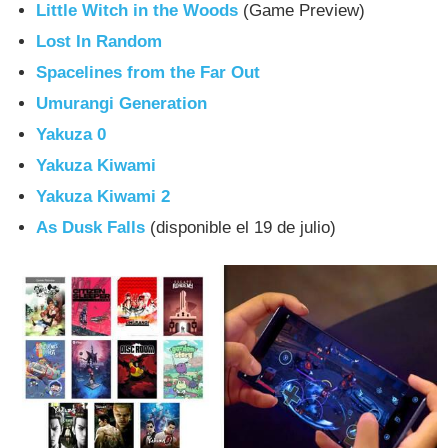
Little Witch in the Woods
(Game Preview)
Lost In Random
Spacelines from the Far Out
Umurangi Generation
Yakuza 0
Yakuza Kiwami
Yakuza Kiwami 2
As Dusk Falls
(disponible el 19 de julio)