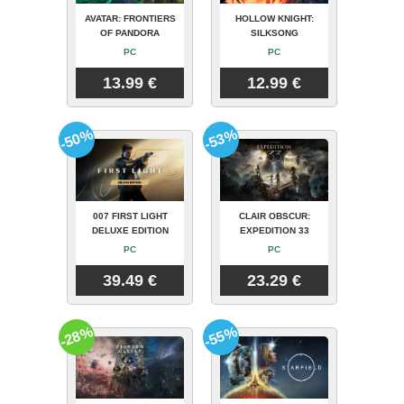
AVATAR: FRONTIERS
HOLLOW KNIGHT:
OF PANDORA
SILKSONG
PC
PC
13.99 €
12.99 €
-50%
-53%
007 FIRST LIGHT
CLAIR OBSCUR:
DELUXE EDITION
EXPEDITION 33
PC
PC
39.49 €
23.29 €
-28%
-55%