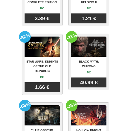
COMPLETE EDITION
HELSING II
PC
PC
3.39 €
1.21 €
-82%
-31%
STAR WARS: KNIGHTS
BLACK MYTH:
OF THE OLD
WUKONG
REPUBLIC
PC
PC
40.99 €
1.66 €
-53%
-38%
CLAIR OBSCUR:
HOLLOW KNIGHT: