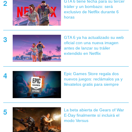
GTA 6 tiene fecha para su tercer
tráiler y un bombazo: será
exclusivo de Netflix durante 6
horas
GTA 6 ya ha actualizado su web
oficial con una nueva imagen
antes de lanzar su tráiler
extendido en Netflix
Epic Games Store regala dos
nuevos juegos: reclámalos ya y
llévatelos gratis para siempre
La beta abierta de Gears of War
E-Day finalmente sí incluirá el
modo Versus