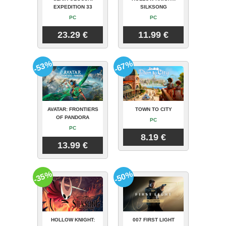
EXPEDITION 33
SILKSONG
PC
PC
23.29 €
11.99 €
-53%
-67%
AVATAR: FRONTIERS
TOWN TO CITY
OF PANDORA
PC
PC
8.19 €
13.99 €
-35%
-50%
HOLLOW KNIGHT:
007 FIRST LIGHT