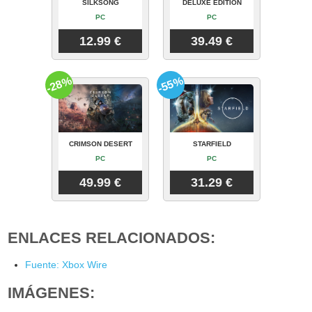
SILKSONG
DELUXE EDITION
PC
PC
12.99 €
39.49 €
-28%
-55%
CRIMSON DESERT
STARFIELD
PC
PC
49.99 €
31.29 €
ENLACES RELACIONADOS:
Fuente: Xbox Wire
IMÁGENES: