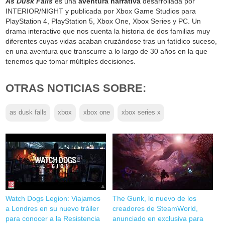
As Dusk Falls
es una
aventura narrativa
desarrollada por
INTERIOR/NIGHT y publicada por Xbox Game Studios para
PlayStation 4, PlayStation 5, Xbox One, Xbox Series y PC. Un
drama interactivo que nos cuenta la historia de dos familias muy
diferentes cuyas vidas acaban cruzándose tras un fatídico suceso,
en una aventura que transcurre a lo largo de 30 años en la que
tenemos que tomar múltiples decisiones.
OTRAS NOTICIAS SOBRE:
as dusk falls
xbox
xbox one
xbox series x
Watch Dogs Legion: Viajamos
The Gunk, lo nuevo de los
a Londres en su nuevo tráiler
creadores de SteamWorld,
para conocer a la Resistencia
anunciado en exclusiva para