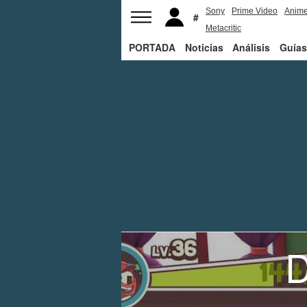
Sony
Prime Video
Anim
Metacritic
PORTADA
Noticias
Análisis
Guías
D