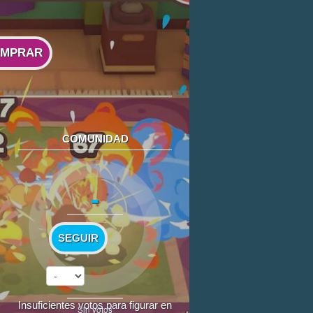
MPRAR
COMUNIDAD
-
SEGUIR
Insuficientes votos para figurar en
Sin votos