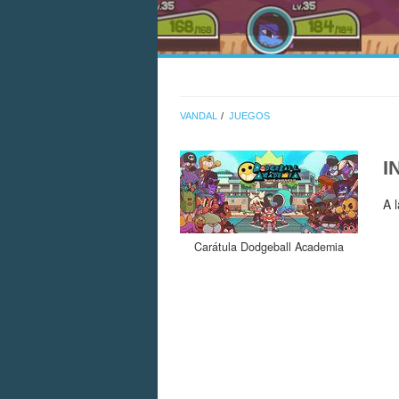
VANDAL
JUEGOS
I
A 
Carátula Dodgeball Academia