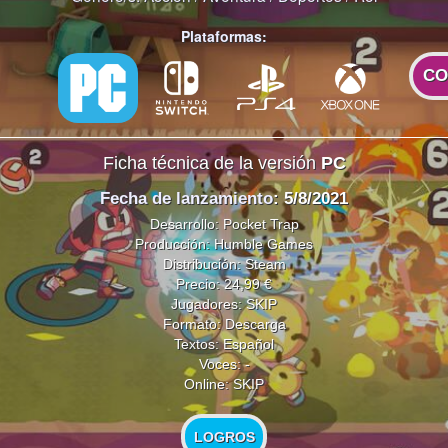
Plataformas:
CO
Ficha técnica de la versión
PC
Fecha de lanzamiento
: 5/8/2021
Desarrollo: Pocket Trap
Producción: Humble Games
Distribución: Steam
Precio: 24,99 €
Jugadores: SKIP
Formato: Descarga
Textos: Español
Voces: -
Online: SKIP
LOGROS