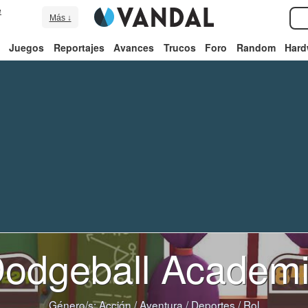
e
Más ↓
Juegos
Reportajes
Avances
Trucos
Foro
Random
Hard
odgeball Academ
Género/s:
Acción
/
Aventura
/
Deportes
/
Rol