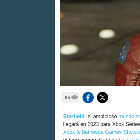
95
Starfield
, el ambicioso
mundo ab
llegará en 2023 para Xbox Series
Xbox & Bethesda Games Showc
estuvo acompañada de
bastante