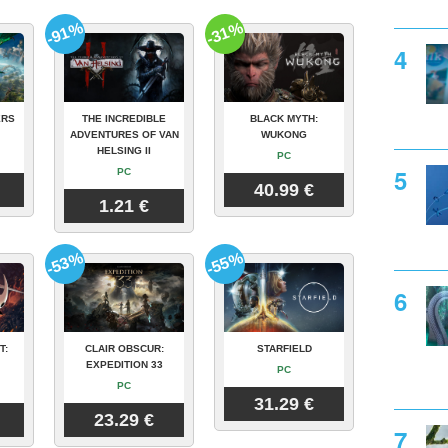
-91%
-31%
ERS
THE INCREDIBLE
BLACK MYTH:
ADVENTURES OF VAN
WUKONG
HELSING II
PC
PC
40.99 €
1.21 €
-53%
-55%
T:
CLAIR OBSCUR:
STARFIELD
EXPEDITION 33
PC
PC
31.29 €
23.29 €