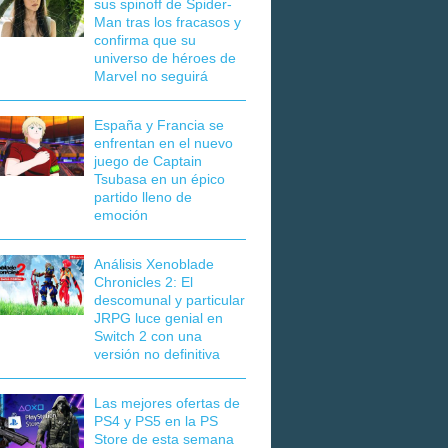
sus spinoff de Spider-
Man tras los fracasos y
confirma que su
universo de héroes de
Marvel no seguirá
España y Francia se
enfrentan en el nuevo
juego de Captain
Tsubasa en un épico
partido lleno de
emoción
Análisis Xenoblade
Chronicles 2: El
descomunal y particular
JRPG luce genial en
Switch 2 con una
versión no definitiva
Las mejores ofertas de
PS4 y PS5 en la PS
Store de esta semana