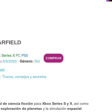
ARFIELD
 Series X
PC
PS5
COMPRAR
:
6/9/2023
·
Género:
Rol
ield
d: Trucos, consejos y secretos
l de ciencia ficción
para
Xbox Series S y X
, así como
a
exploración de planetas
y la simulación
espacial
.