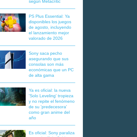
según Metacritic
PS Plus Essential: Ya
disponibles los juegos
de agosto, incluyendo
el lanzamiento mejor
valorado de 2026
Sony saca pecho
asegurando que sus
consolas son más
económicas que un PC
de alta gama
Ya es oficial: la nueva
'Solo Leveling' tropieza
y no repite el fenómeno
de su 'predecesora'
como gran anime del
año
Es oficial: Sony paraliza