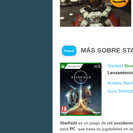
MÁS SOBRE ST
Seguir
Starfield
Xbox
Lanzamiento
Análisis Starf
Guía Starfiel
Starfield
es un juego de
rol occidenta
para
PC
, que basa su jugabilidad en l