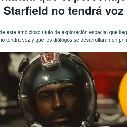
Starfield no tendrá voz
o de este ambicioso título de exploración espacial que ll
no tendrá voz y que los diálogos se desarrollarán en pr