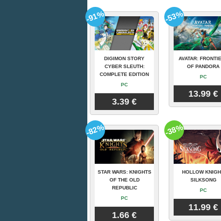
-91%
-53%
DIGIMON STORY
AVATAR: FRONTI
CYBER SLEUTH:
OF PANDORA
COMPLETE EDITION
PC
PC
13.99 €
3.39 €
-82%
-38%
STAR WARS: KNIGHTS
HOLLOW KNIGH
OF THE OLD
SILKSONG
REPUBLIC
PC
PC
11.99 €
1.66 €