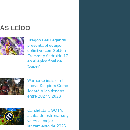
ÁS LEÍDO
Dragon Ball Legends
presenta el equipo
definitivo con Golden
Freezer y Androide 17
en el épico final de
'Super'
Warhorse insiste: el
nuevo Kingdom Come
llegará a las tiendas
entre 2027 y 2028
Candidato a GOTY:
acaba de estrenarse y
ya es el mejor
lanzamiento de 2026