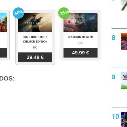
-50%
-28%
Y
007 FIRST LIGHT
CRIMSON DESERT
DELUXE EDITION
PC
PC
49.99 €
39.49 €
DOS: