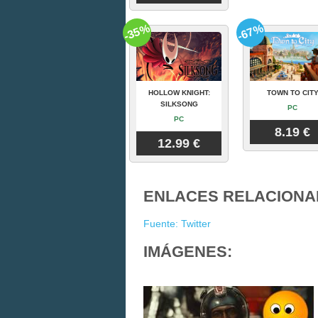
-35%
-67%
HOLLOW KNIGHT:
TOWN TO CIT
SILKSONG
PC
PC
8.19 €
12.99 €
ENLACES RELACIONA
Fuente: Twitter
IMÁGENES: