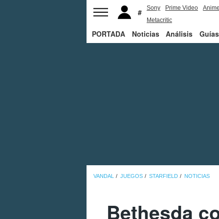
Sony
Prime Video
Anim
Metacritic
PORTADA
Noticias
Análisis
Guías
VANDAL
JUEGOS
STARFIELD
NOTICIAS
Bethesda co