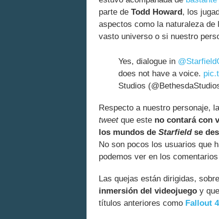
parte de
Todd Howard
, los jug
aspectos como la naturaleza de
vasto universo o si nuestro pers
Yes, dialogue in
@Starfiel
does not have a voice.
pic
Studios (@BethesdaStudio
Respecto a nuestro personaje, l
tweet
que este
no contará con v
los mundos de
Starfield
se des
No son pocos los usuarios que h
podemos ver en los comentarios d
Las quejas están dirigidas, sobre
inmersión del videojuego
y que
títulos anteriores como
Fallout 4