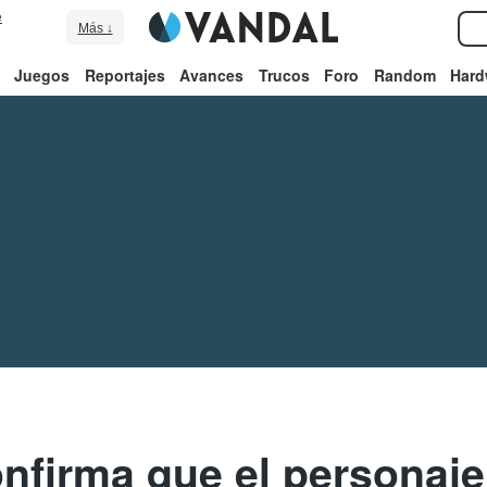
e
Más ↓
Juegos
Reportajes
Avances
Trucos
Foro
Random
Hard
nfirma que el personaje 