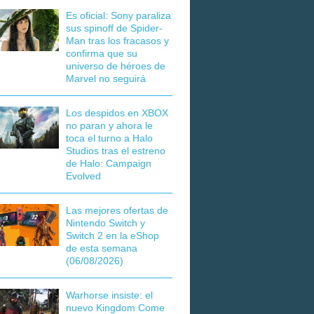
Es oficial: Sony paraliza
sus spinoff de Spider-
Man tras los fracasos y
confirma que su
universo de héroes de
Marvel no seguirá
Los despidos en XBOX
no paran y ahora le
toca el turno a Halo
Studios tras el estreno
de Halo: Campaign
Evolved
Las mejores ofertas de
Nintendo Switch y
Switch 2 en la eShop
de esta semana
(06/08/2026)
Warhorse insiste: el
nuevo Kingdom Come