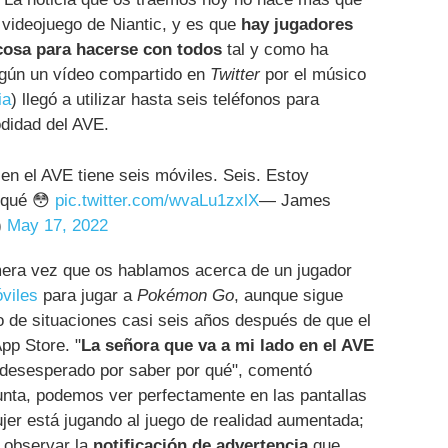
 videojuego de Niantic, y es que
hay jugadores
cosa para hacerse con todos
tal y como ha
egún un vídeo compartido en
Twitter
por el músico
ia
) llegó a utilizar hasta seis teléfonos para
odidad del AVE.
en el AVE tiene seis móviles. Seis. Estoy
 qué 😳
pic.twitter.com/wvaLu1zxlX
— James
)
May 17, 2022
mera vez que os hablamos acerca de un jugador
óviles
para jugar a
Pokémon Go
, aunque sigue
o de situaciones casi seis años después de que el
App Store. "
La señora que va a mi lado en el AVE
desesperado por saber por qué", comentó
unta, podemos ver perfectamente en las pantallas
jer está jugando al juego de realidad aumentada;
e observar la
notificación de advertencia
que