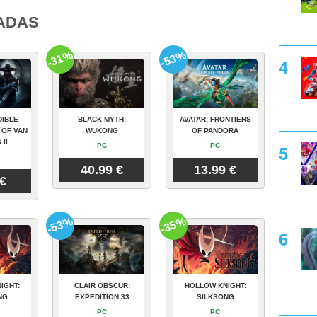
ADAS
-31%
-53%
DIBLE
BLACK MYTH:
AVATAR: FRONTIERS
 OF VAN
WUKONG
OF PANDORA
 II
PC
PC
40.99 €
13.99 €
 €
-53%
-35%
IGHT:
CLAIR OBSCUR:
HOLLOW KNIGHT:
NG
EXPEDITION 33
SILKSONG
PC
PC