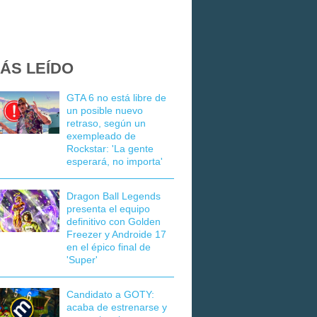
ÁS LEÍDO
GTA 6 no está libre de
un posible nuevo
retraso, según un
exempleado de
Rockstar: 'La gente
esperará, no importa'
Dragon Ball Legends
presenta el equipo
definitivo con Golden
Freezer y Androide 17
en el épico final de
'Super'
Candidato a GOTY:
acaba de estrenarse y