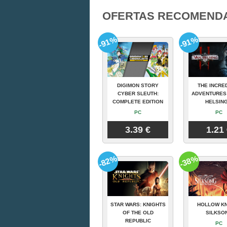
OFERTAS RECOMEND
-91%
-91%
DIGIMON STORY
THE INCRE
CYBER SLEUTH:
ADVENTURES
COMPLETE EDITION
HELSING
PC
PC
3.39 €
1.21
-82%
-38%
STAR WARS: KNIGHTS
HOLLOW KN
OF THE OLD
SILKSO
REPUBLIC
PC