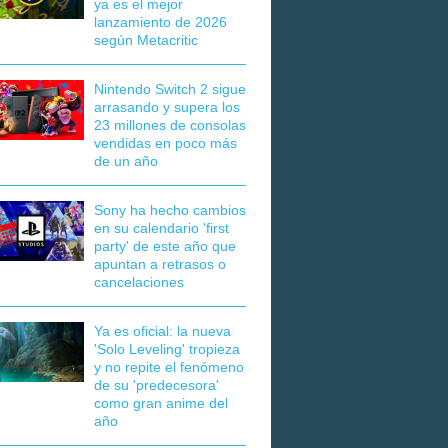
ya es el mejor
lanzamiento de 2026
según Metacritic
Nintendo Switch 2 sigue
arrasando y supera los
23 millones de consolas
vendidas en poco más
de un año
Sony ha hecho cambios
en su calendario 'first
party' de este año que
apuntan a retrasos o
cancelaciones
Ya es oficial: la nueva
'Solo Leveling' tropieza
y no repite el fenómeno
de su 'predecesora'
como gran anime del
año