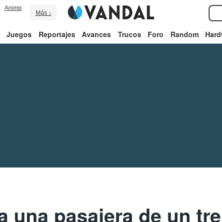
Anime
Más ↓
Juegos
Reportajes
Avances
Trucos
Foro
Random
Hard
 una pasajera de un tr