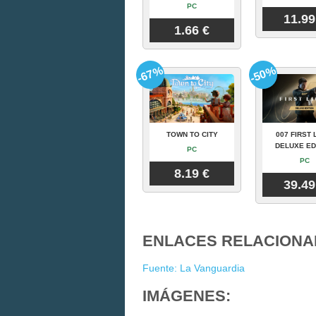
PC
11.99
1.66 €
-67%
-50%
TOWN TO CITY
007 FIRST 
DELUXE ED
PC
PC
8.19 €
39.49
ENLACES RELACIONA
Fuente: La Vanguardia
IMÁGENES: