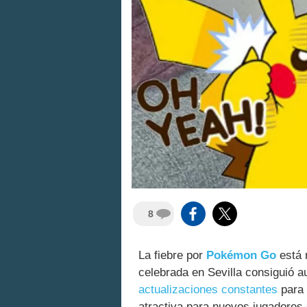
8
La fiebre por
Pokémon Go
está 
celebrada en Sevilla consiguió 
actualizaciones constantes
para 
atractiva para nuevos jugadores