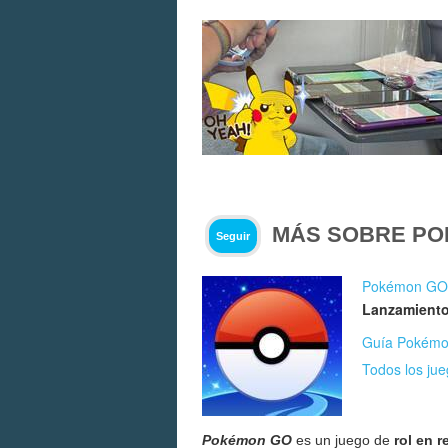
MÁS SOBRE P
Seguir
Pokémon GO
Lanzamiento
Guía Pokémon
Todos los ju
Pokémon GO
es un juego de
rol en 