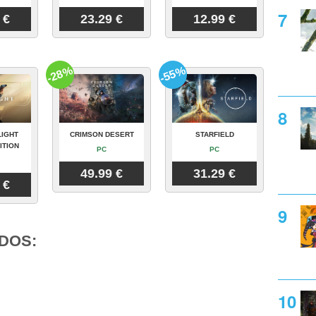
 €
23.29 €
12.99 €
-28%
-55%
LIGHT
CRIMSON DESERT
STARFIELD
ITION
PC
PC
49.99 €
31.29 €
 €
DOS: