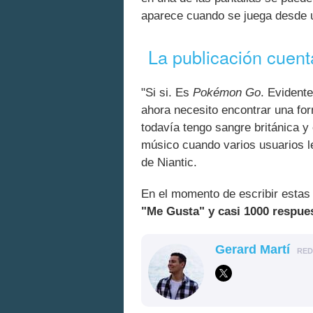
aparece cuando se juega desde u
La publicación cuent
"Si si. Es
Pokémon Go
. Evident
ahora necesito encontrar una fo
todavía tengo sangre británica y
músico cuando varios usuarios le
de Niantic.
En el momento de escribir estas 
"Me Gusta" y casi 1000 respue
Gerard Martí
RE