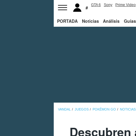
GTA 6
Sony
Prime Video
PORTADA
Noticias
Análisis
Guías
VANDAL
JUEGOS
POKÉMON GO
NOTICIAS
Descubren a