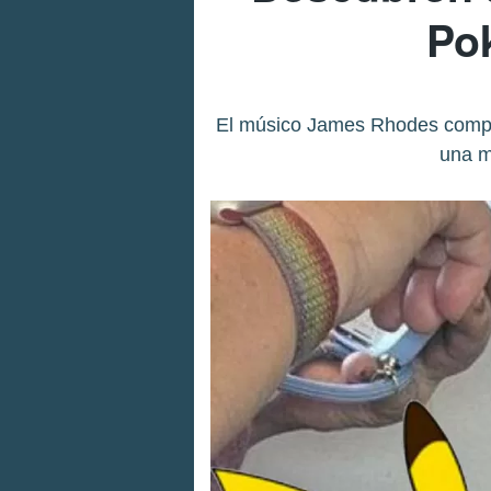
Po
El músico James Rhodes compart
una m