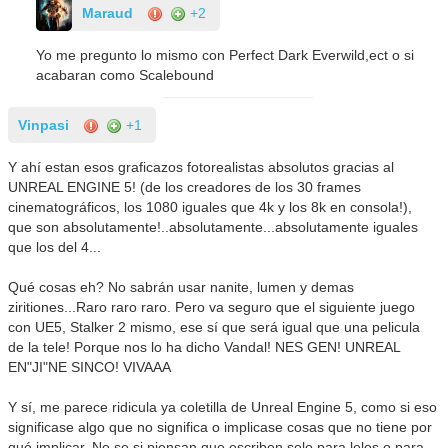
Maraud
+2
Yo me pregunto lo mismo con Perfect Dark Everwild,ect o si
acabaran como Scalebound
Vinpasi
+1
Y ahí estan esos graficazos fotorealistas absolutos gracias al
UNREAL ENGINE 5! (de los creadores de los 30 frames
cinematográficos, los 1080 iguales que 4k y los 8k en consola!),
que son absolutamente!..absolutamente...absolutamente iguales
que los del 4...
Qué cosas eh? No sabrán usar nanite, lumen y demas
ziritiones...Raro raro raro. Pero va seguro que el siguiente juego
con UE5, Stalker 2 mismo, ese sí que será igual que una pelicula
de la tele! Porque nos lo ha dicho Vandal! NES GEN! UNREAL
EN"JI"NE SINCO! VIVAAA
Y sí, me parece ridicula ya coletilla de Unreal Engine 5, como si eso
significase algo que no significa o implicase cosas que no tiene por
qué implicar. No se si piensan que escriben solo para lelos o para