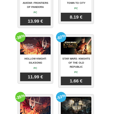
AVATAR: FRONTIERS
TOWN TO CITY
OF PANDORA
PC
PC
8.19 €
13.99 €
-38%
-82%
HOLLOW KNIGHT:
STAR WARS: KNIGHTS
SILKSONG
OF THE OLD
REPUBLIC
PC
PC
11.99 €
1.66 €
-35%
-53%