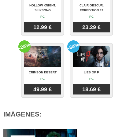
HOLLOW KNIGHT:
CLAIR OBSCUR:
SILKSONG
EXPEDITION 33
PC
PC
12.99 €
23.29 €
-28%
-68%
CRIMSON DESERT
LIES OF P
PC
PC
49.99 €
18.69 €
IMÁGENES: