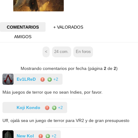
COMENTARIOS
+ VALORADOS
AMIGOS
<
24
com.
En foros
Mostrando comentarios por fecha (página
2
de
2
)
Ev1LReD
+2
Más juegos de terror que no sean Indies, por favor.
Koji Kondo
+2
Uff, ojalá sea un juego de terror para VR2 y de gran presupuesto
New Kol
+2