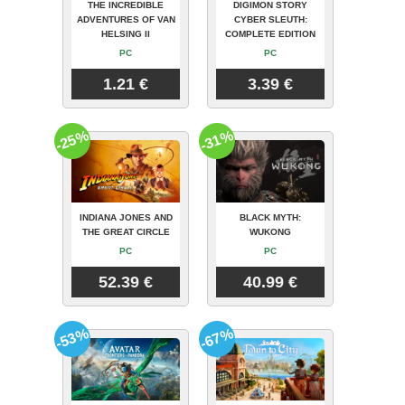
THE INCREDIBLE
DIGIMON STORY
ADVENTURES OF VAN
CYBER SLEUTH:
HELSING II
COMPLETE EDITION
PC
PC
1.21 €
3.39 €
-25%
-31%
INDIANA JONES AND
BLACK MYTH:
THE GREAT CIRCLE
WUKONG
PC
PC
52.39 €
40.99 €
-53%
-67%