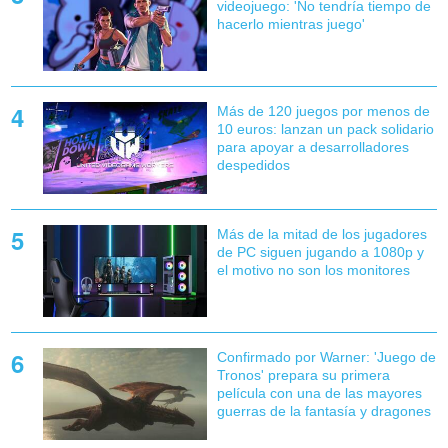
videojuego: 'No tendría tiempo de
hacerlo mientras juego'
Más de 120 juegos por menos de
10 euros: lanzan un pack solidario
para apoyar a desarrolladores
despedidos
Más de la mitad de los jugadores
de PC siguen jugando a 1080p y
el motivo no son los monitores
Confirmado por Warner: 'Juego de
Tronos' prepara su primera
película con una de las mayores
guerras de la fantasía y dragones