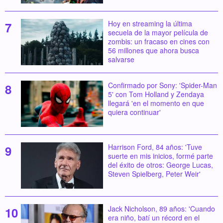
Hoy en streaming la última
secuela de la mayor película de
zombis: un fracaso en cines con
56 millones que ahora busca
salvarse
Confirmado por Sony: 'Spider-Man
5' con Tom Holland y Zendaya
llegará 'en el momento en que
quiera continuar'
Harrison Ford, 84 años: 'Tuve
suerte en mis inicios, formé parte
del éxito de otros: George Lucas,
Steven Spielberg, Peter Weir'
Jack Nicholson, 89 años: 'Cuando
era niño, batí un récord en el