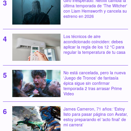
Giro inesperado: Netflix cambia la
última temporada de 'The Witcher'
con Liam Hemsworth y cancela su
estreno en 2026
Los técnicos de aire
acondicionado coinciden: debes
aplicar la regla de los 12 °C para
regular la temperatura de tu casa
No está cancelada, pero la nueva
'Juego de Tronos' de fantasía
épica sigue sin confirmar
temporada 2 tras arrasar Prime
Video
James Cameron, 71 años: 'Estoy
listo para pasar página con Avatar,
estoy preparando el 'acto final' de
mi carrera'