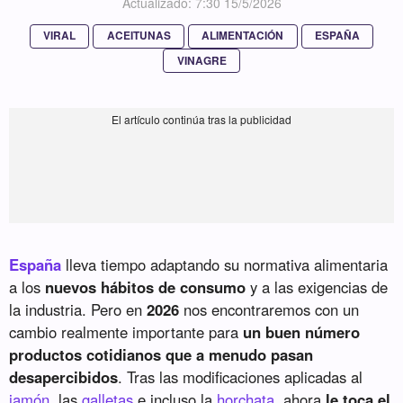
Actualizado: 7:30 15/5/2026
VIRAL
ACEITUNAS
ALIMENTACIÓN
ESPAÑA
VINAGRE
España
lleva tiempo adaptando su normativa alimentaria
a los
nuevos hábitos de consumo
y a las exigencias de
la industria. Pero en
2026
nos encontraremos con un
cambio realmente importante para
un buen número
productos cotidianos que a menudo pasan
desapercibidos
. Tras las modificaciones aplicadas al
jamón
, las
galletas
e incluso la
horchata
, ahora
le toca el