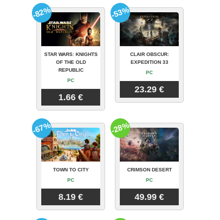
-82%
-53%
STAR WARS: KNIGHTS
CLAIR OBSCUR:
OF THE OLD
EXPEDITION 33
REPUBLIC
PC
PC
23.29 €
1.66 €
-67%
-28%
TOWN TO CITY
CRIMSON DESERT
PC
PC
8.19 €
49.99 €