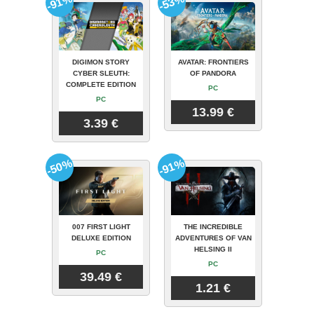
-91%
-53%
DIGIMON STORY
AVATAR: FRONTIERS
CYBER SLEUTH:
OF PANDORA
COMPLETE EDITION
PC
PC
13.99 €
3.39 €
-50%
-91%
007 FIRST LIGHT
THE INCREDIBLE
DELUXE EDITION
ADVENTURES OF VAN
HELSING II
PC
PC
39.49 €
1.21 €