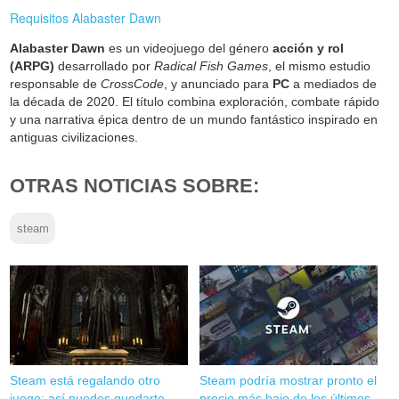
Requisitos Alabaster Dawn
Alabaster Dawn
es un videojuego del género
acción y rol
(ARPG)
desarrollado por
Radical Fish Games
, el mismo estudio
responsable de
CrossCode
, y anunciado para
PC
a mediados de
la década de 2020. El título combina exploración, combate rápido
y una narrativa épica dentro de un mundo fantástico inspirado en
antiguas civilizaciones.
OTRAS NOTICIAS SOBRE:
steam
Steam está regalando otro
Steam podría mostrar pronto el
juego: así puedes quedarte
precio más bajo de los últimos