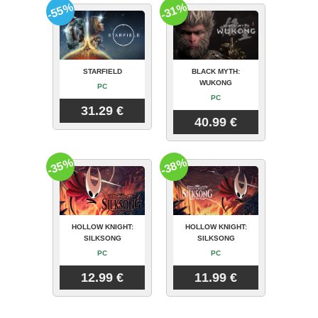
-55%
-31%
STARFIELD
BLACK MYTH:
WUKONG
PC
PC
31.29 €
40.99 €
-35%
-38%
HOLLOW KNIGHT:
HOLLOW KNIGHT:
SILKSONG
SILKSONG
PC
PC
12.99 €
11.99 €