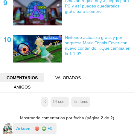
Amazon regala hoy 3 juegos para
PC y así puedes quedártelos
gratis para siempre
Nintendo actualiza gratis y por
sorpresa Mario Tennis Fever con
nuevo contenido: ¿Qué cambia en
la 1.1.0?
COMENTARIOS
+ VALORADOS
AMIGOS
<
14
com.
En foros
Mostrando comentarios por fecha (página
2
de
2
)
Arksen
+0