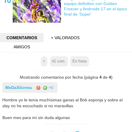
equipo definitivo con Golden
Freezer y Androide 17 en el épico
final de 'Super'
COMENTARIOS
+ VALORADOS
AMIGOS
<
41
com.
En foros
Mostrando comentarios por fecha (página
4
de
4
)
MeDaXilorrea
+0
Hombre yo le tenía muchísimas ganas al Bob esponja y sobre el
slay no he escuchado si no maravillas.
Buen mes para mí sin duda algunas