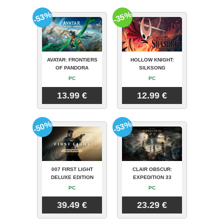
-53%
-35%
AVATAR: FRONTIERS
HOLLOW KNIGHT:
OF PANDORA
SILKSONG
PC
PC
13.99 €
12.99 €
-50%
-53%
007 FIRST LIGHT
CLAIR OBSCUR:
DELUXE EDITION
EXPEDITION 33
PC
PC
39.49 €
23.29 €