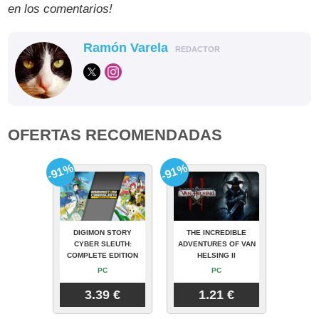
en los comentarios!
Ramón Varela
REDACTOR
OFERTAS RECOMENDADAS
-91%
-91%
DIGIMON STORY
THE INCREDIBLE
CYBER SLEUTH:
ADVENTURES OF VAN
COMPLETE EDITION
HELSING II
PC
PC
3.39 €
1.21 €