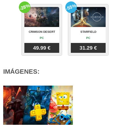
-28%
-55%
CRIMSON DESERT
STARFIELD
PC
PC
49.99 €
31.29 €
IMÁGENES: