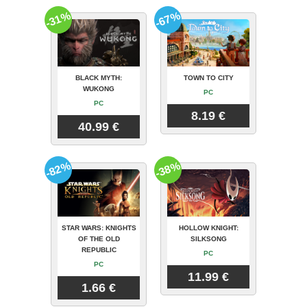
-31%
-67%
BLACK MYTH:
TOWN TO CITY
WUKONG
PC
PC
8.19 €
40.99 €
-82%
-38%
STAR WARS: KNIGHTS
HOLLOW KNIGHT:
OF THE OLD
SILKSONG
REPUBLIC
PC
PC
11.99 €
1.66 €