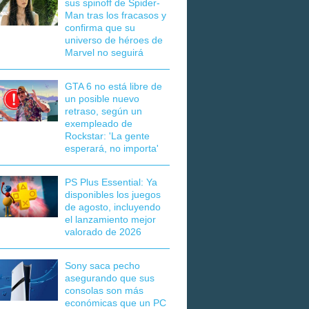
sus spinoff de Spider-
Man tras los fracasos y
confirma que su
universo de héroes de
Marvel no seguirá
GTA 6 no está libre de
un posible nuevo
retraso, según un
exempleado de
Rockstar: 'La gente
esperará, no importa'
PS Plus Essential: Ya
disponibles los juegos
de agosto, incluyendo
el lanzamiento mejor
valorado de 2026
Sony saca pecho
asegurando que sus
consolas son más
económicas que un PC