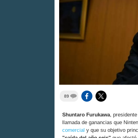
89
Shuntaro Furukawa
, presidente
llamada de ganancias que Ninten
comercial
y que su objetivo prin
"caída del año seis"
que afectó 