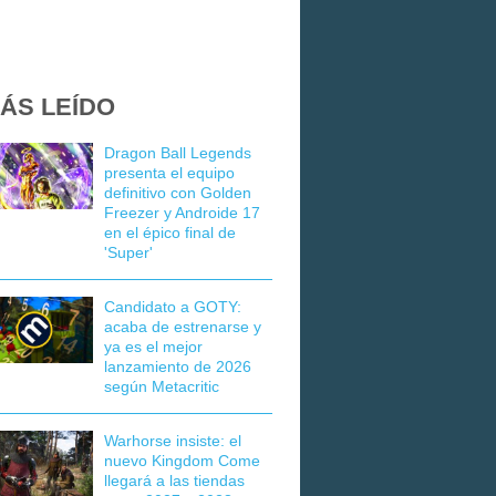
ÁS LEÍDO
Dragon Ball Legends
presenta el equipo
definitivo con Golden
Freezer y Androide 17
en el épico final de
'Super'
Candidato a GOTY:
acaba de estrenarse y
ya es el mejor
lanzamiento de 2026
según Metacritic
Warhorse insiste: el
nuevo Kingdom Come
llegará a las tiendas