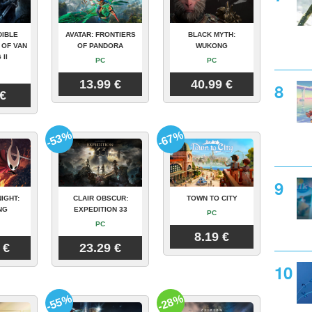
DIBLE
AVATAR: FRONTIERS
BLACK MYTH:
 OF VAN
OF PANDORA
WUKONG
 II
PC
PC
13.99 €
40.99 €
 €
-53%
-67%
IGHT:
CLAIR OBSCUR:
TOWN TO CITY
NG
EXPEDITION 33
PC
PC
8.19 €
 €
23.29 €
-55%
-28%