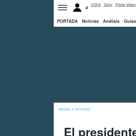
GTA 6
Sony
Prime Video
PORTADA
Noticias
Análisis
Guías
VANDAL
NOTICIAS
El president