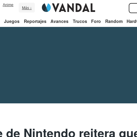
Anime
Más ↓
Juegos
Reportajes
Avances
Trucos
Foro
Random
Hard
e de Nintendo reitera qu