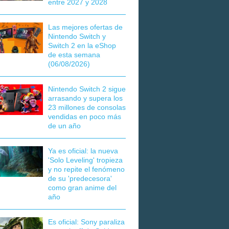
entre 2027 y 2028
Las mejores ofertas de
Nintendo Switch y
Switch 2 en la eShop
de esta semana
(06/08/2026)
Nintendo Switch 2 sigue
arrasando y supera los
23 millones de consolas
vendidas en poco más
de un año
Ya es oficial: la nueva
'Solo Leveling' tropieza
y no repite el fenómeno
de su 'predecesora'
como gran anime del
año
Es oficial: Sony paraliza