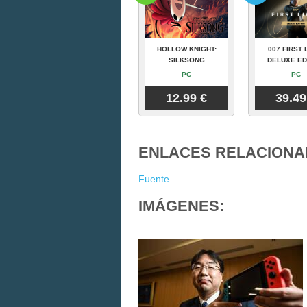
HOLLOW KNIGHT:
007 FIRST 
SILKSONG
DELUXE ED
PC
PC
12.99 €
39.49
ENLACES RELACIONA
Fuente
IMÁGENES: