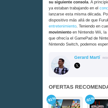
su siguiente consola
. A princi
ya estaban trabajando en el
conc
lanzarse esta misma década. Po
dispositivo más allá de que Fur
entretenimiento
. Teniendo en cu
movimiento
en Nintendo Wii, la
que ofrecía el GamePad de Nint
Nintendo Switch, podemos esper
Gerard Martí
RE
OFERTAS RECOMEND
-91%
-91%