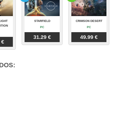
LIGHT
STARFIELD
CRIMSON DESERT
ITION
PC
PC
31.29 €
49.99 €
 €
DOS: