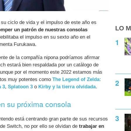
 su ciclo de vida y el impulso de este año es
LO M
romper un patrón de nuestras consolas
bilitaba el impulso en su sexto año en el
omenta Furukawa.
dente de la compañía nipona podríamos afirmar
tch estará bien respaldada por un catálogo de
 aunque por el momento este 2022 estamos más
ntos muy potentes como
The Legend of Zelda:
 3
,
Splatoon 3
o
Kirby y la tierra olvidada
.
en su próxima consola
ntendo está centrando gran parte de sus recursos
 de Switch, no por ello se olvidan de
trabajar en