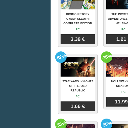
DIGIMON STORY
THE INCRE
CYBER SLEUTH:
ADVENTURES
COMPLETE EDITION
HELSING
PC
PC
3.39 €
1.21
-82%
-38%
STAR WARS: KNIGHTS
HOLLOW KN
OF THE OLD
SILKSO
REPUBLIC
PC
PC
11.99
1.66 €
-35%
-50%