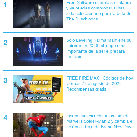
FromSoftware cumple su palabra
y ya puedes comprobar si has
sido seleccionado para la beta de
The Duskbloods
Solo Leveling Karma mantiene su
estreno en 2026: el juego más
importante de la serie prepara
noticias
FREE FIRE MAX | Códigos de hoy
viernes 7 de agosto de 2026 -
Recompensas gratis
Insomniac escucha a los fans de
Marvel's Spider-Man 2 y cambia el
polémico traje de Brand New Day