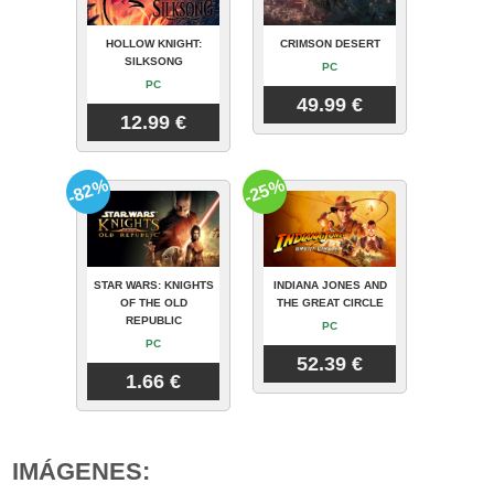
HOLLOW KNIGHT:
CRIMSON DESERT
SILKSONG
PC
PC
49.99 €
12.99 €
-82%
-25%
STAR WARS: KNIGHTS
INDIANA JONES AND
OF THE OLD
THE GREAT CIRCLE
REPUBLIC
PC
PC
52.39 €
1.66 €
IMÁGENES: