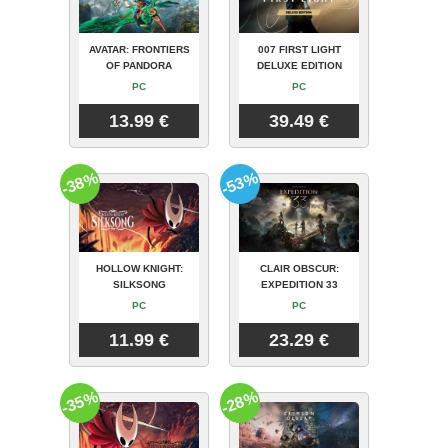
AVATAR: FRONTIERS
007 FIRST LIGHT
OF PANDORA
DELUXE EDITION
PC
PC
13.99 €
39.49 €
-38%
-53%
HOLLOW KNIGHT:
CLAIR OBSCUR:
SILKSONG
EXPEDITION 33
PC
PC
11.99 €
23.29 €
-35%
-28%