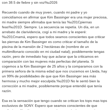
con 38.5 de fiebre y sin voz%u2026
Recuerdo cuando de muy joven, cuando mi padre y yo
coincidíamos en afirmar que Kim Bassinger era una mujer preciosa,
mi madre siempre afirmaba que tenía las %u201Cpiernas
feas%u201D. Siempre. La secuencia se repetía. Un día, en un
arrebato de clarividencia, cogí a mi madre y le esperé:
%u201Cmamá, espero que todos seamos conscientes que criticar
las piernas de Kim Bassinger es como criticar el tamaño de la
piscina de la mansión de 2 hectáreas de (nombre de un
multimillonario conocido en mi ciudad natal); posiblemente tengas
razón, pero de inmediato hay que aclarar que la criticamos en
comparación con las mujeres más perfectas del planeta. Si
cogemos a la Kim Bassinger de 25 años y la comparamos con la
primera señora de la misma edad que nos crucemos en Lleida, hay
un 99% de posibilidades de que que Kim Bassinger sea más
hermosa y mucho mejor esculpida.%u201D No le sentó bien la
corrección a mi madre, posiblemente porque entendió que tenía
razón.
Esa es la sensación que tengo cuando se critican los tops mas tops
exclusivos de SONY. Espero que seamos conscientes de que