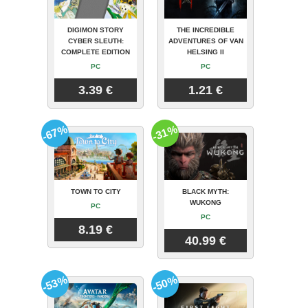
DIGIMON STORY
THE INCREDIBLE
CYBER SLEUTH:
ADVENTURES OF VAN
COMPLETE EDITION
HELSING II
PC
PC
3.39 €
1.21 €
-67%
-31%
TOWN TO CITY
BLACK MYTH:
WUKONG
PC
PC
8.19 €
40.99 €
-53%
-50%