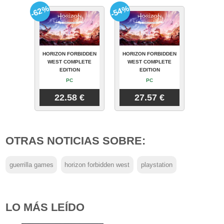
-62%
-54%
HORIZON FORBIDDEN
HORIZON FORBIDDEN
WEST COMPLETE
WEST COMPLETE
EDITION
EDITION
PC
PC
22.58 €
27.57 €
OTRAS NOTICIAS SOBRE:
guerrilla games
horizon forbidden west
playstation
LO MÁS LEÍDO