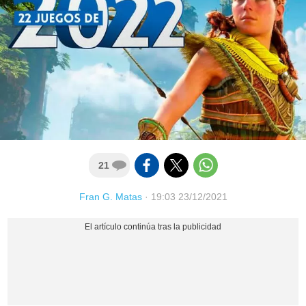
21
Fran G. Matas
·
19:03 23/12/2021