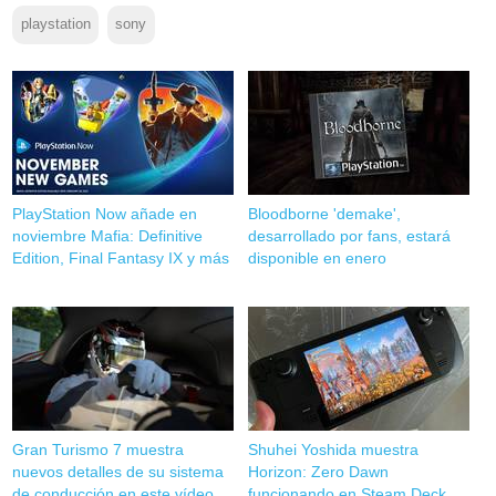
playstation
sony
PlayStation Now añade en
Bloodborne 'demake',
noviembre Mafia: Definitive
desarrollado por fans, estará
Edition, Final Fantasy IX y más
disponible en enero
Gran Turismo 7 muestra
Shuhei Yoshida muestra
nuevos detalles de su sistema
Horizon: Zero Dawn
de conducción en este vídeo
funcionando en Steam Deck