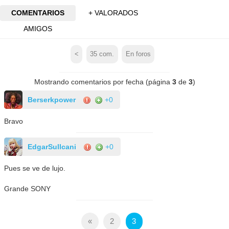
COMENTARIOS
+ VALORADOS
AMIGOS
<
35
com.
En foros
Mostrando comentarios por fecha (página
3
de
3
)
Berserkpower
+0
Bravo
EdgarSullcani
+0
Pues se ve de lujo.
Grande SONY
«
2
3