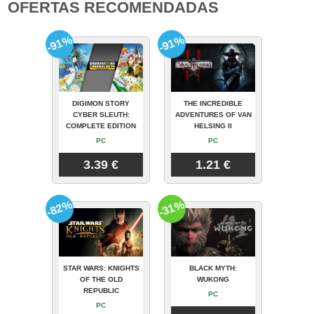
OFERTAS RECOMENDADAS
-91%
-91%
DIGIMON STORY
THE INCREDIBLE
CYBER SLEUTH:
ADVENTURES OF VAN
COMPLETE EDITION
HELSING II
PC
PC
3.39 €
1.21 €
-82%
-31%
STAR WARS: KNIGHTS
BLACK MYTH:
OF THE OLD
WUKONG
REPUBLIC
PC
PC