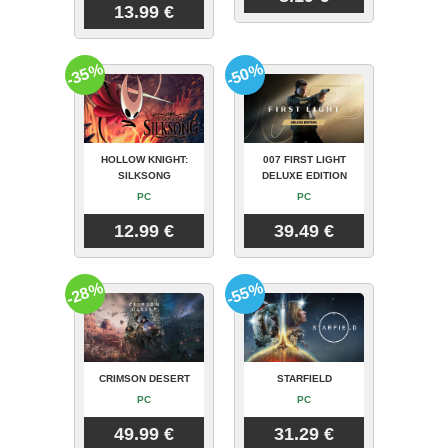
13.99 €
-35%
-50%
HOLLOW KNIGHT:
007 FIRST LIGHT
SILKSONG
DELUXE EDITION
PC
PC
12.99 €
39.49 €
-28%
-55%
CRIMSON DESERT
STARFIELD
PC
PC
49.99 €
31.29 €