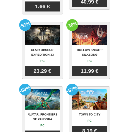
40.99 €
1.66 €
-53%
-38%
CLAIR OBSCUR:
HOLLOW KNIGHT:
EXPEDITION 33
SILKSONG
PC
PC
23.29 €
11.99 €
-53%
-67%
AVATAR: FRONTIERS
TOWN TO CITY
OF PANDORA
PC
PC
8.19 €