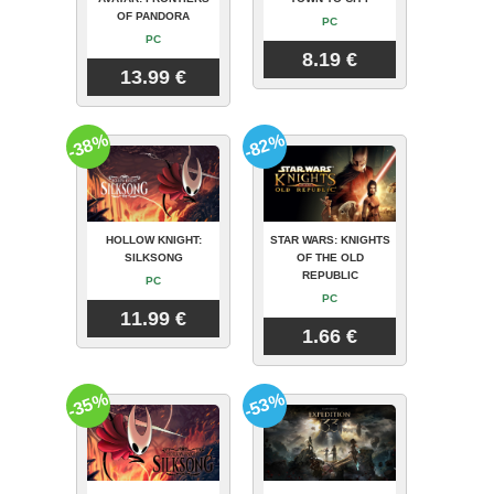
OF PANDORA
PC
PC
8.19 €
13.99 €
-38%
-82%
HOLLOW KNIGHT:
STAR WARS: KNIGHTS
SILKSONG
OF THE OLD
REPUBLIC
PC
PC
11.99 €
1.66 €
-35%
-53%