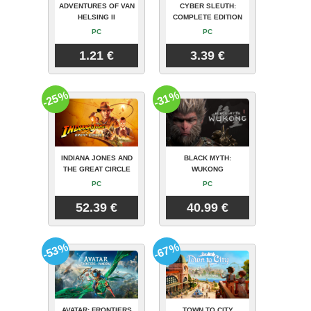
ADVENTURES OF VAN
CYBER SLEUTH:
HELSING II
COMPLETE EDITION
PC
PC
1.21 €
3.39 €
-25%
-31%
INDIANA JONES AND
BLACK MYTH:
THE GREAT CIRCLE
WUKONG
PC
PC
52.39 €
40.99 €
-53%
-67%
AVATAR: FRONTIERS
TOWN TO CITY