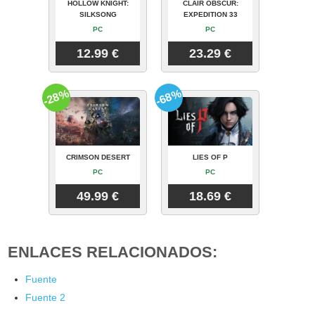
HOLLOW KNIGHT:
CLAIR OBSCUR:
SILKSONG
EXPEDITION 33
PC
PC
12.99 €
23.29 €
-28%
-68%
CRIMSON DESERT
LIES OF P
PC
PC
49.99 €
18.69 €
ENLACES RELACIONADOS:
Fuente
Fuente 2