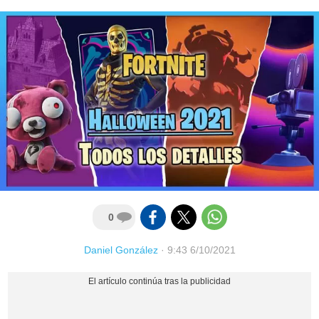
0
Daniel González
·
9:43 6/10/2021