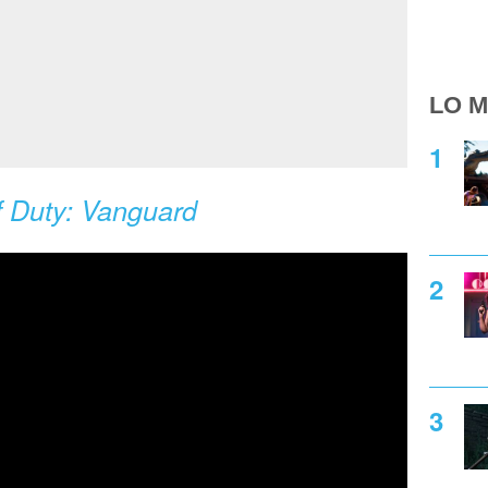
LO M
f Duty: Vanguard