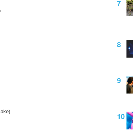
)
make)