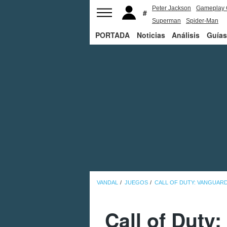
Peter Jackson
Gameplay 
Superman
Spider-Man
PORTADA
Noticias
Análisis
Guías
VANDAL
JUEGOS
CALL OF DUTY: VANGUAR
Call of Duty