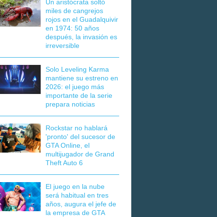
Un aristócrata soltó
miles de cangrejos
rojos en el Guadalquivir
en 1974: 50 años
después, la invasión es
irreversible
Solo Leveling Karma
mantiene su estreno en
2026: el juego más
importante de la serie
prepara noticias
Rockstar no hablará
'pronto' del sucesor de
GTA Online, el
multijugador de Grand
Theft Auto 6
El juego en la nube
será habitual en tres
años, augura el jefe de
la empresa de GTA