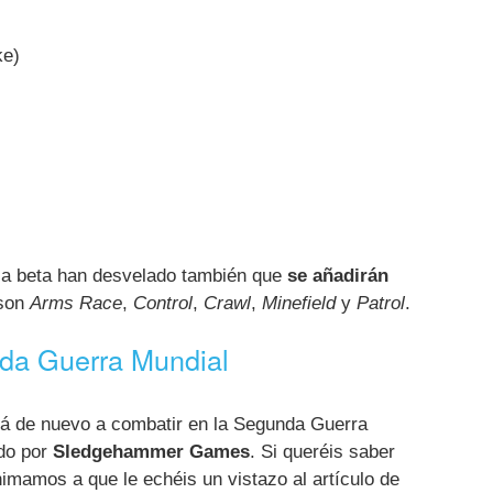
ke)
 la beta han desvelado también que
se añadirán
son
Arms Race
,
Control
,
Crawl
,
Minefield
y
Patrol
.
nda Guerra Mundial
rá de nuevo a combatir en la Segunda Guerra
ado por
Sledgehammer Games
. Si queréis saber
nimamos a que le echéis un vistazo al artículo de