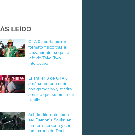
ÁS LEÍDO
GTA 6 podría salir en
formato físico tras el
lanzamiento, según el
jefe de Take-Two
Interactive
El Tráiler 3 de GTA 6
será como una serie
con gameplay y tendrá
sentido que se emita en
Netflix
Así de diferente iba a
ser Demon's Souls: en
primera persona y con
monstruos de Dark