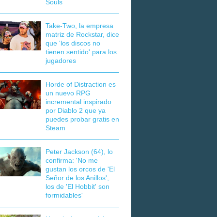
Souls
Take-Two, la empresa
matriz de Rockstar, dice
que 'los discos no
tienen sentido' para los
jugadores
Horde of Distraction es
un nuevo RPG
incremental inspirado
por Diablo 2 que ya
puedes probar gratis en
Steam
Peter Jackson (64), lo
confirma: 'No me
gustan los orcos de 'El
Señor de los Anillos',
los de 'El Hobbit' son
formidables'