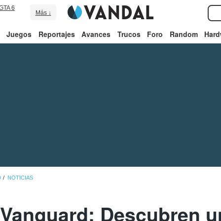
GTA 6
Más ↓
Juegos
Reportajes
Avances
Trucos
Foro
Random
Hard
D
NOTICIAS
: Vanguard: Descubren un