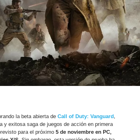
rando la beta abierta de
Call of Duty: Vanguard
,
a y exitosa saga de juegos de acción en primera
revisto para el próximo
5 de noviembre en PC,
ies X/S
. Sin embargo, esta versión de prueba ha