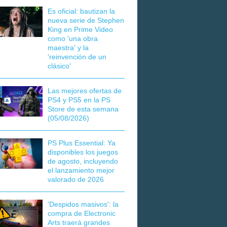
Es oficial: bautizan la
nueva serie de Stephen
King en Prime Video
como 'una obra
maestra' y la
'reinvención de un
clásico'
Las mejores ofertas de
PS4 y PS5 en la PS
Store de esta semana
(05/08/2026)
PS Plus Essential: Ya
disponibles los juegos
de agosto, incluyendo
el lanzamiento mejor
valorado de 2026
'Despidos masivos': la
compra de Electronic
Arts traerá grandes