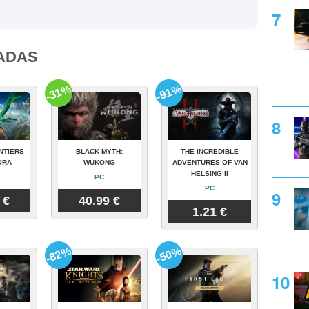
ADAS
-31%
-91%
NTIERS
BLACK MYTH:
THE INCREDIBLE
ORA
WUKONG
ADVENTURES OF VAN
HELSING II
PC
PC
 €
40.99 €
1.21 €
-82%
-50%