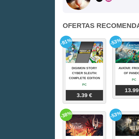
OFERTAS RECOMEND
-91%
-53%
DIGIMON STORY
AVATAR: FRO
CYBER SLEUTH:
OF PAND
COMPLETE EDITION
PC
PC
13.99
3.39 €
-38%
-53%