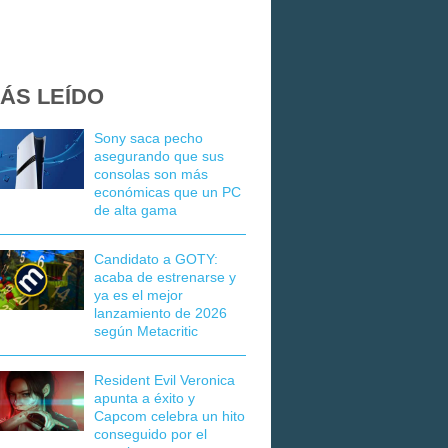
ÁS LEÍDO
Sony saca pecho
asegurando que sus
consolas son más
económicas que un PC
de alta gama
Candidato a GOTY:
acaba de estrenarse y
ya es el mejor
lanzamiento de 2026
según Metacritic
Resident Evil Veronica
apunta a éxito y
Capcom celebra un hito
conseguido por el