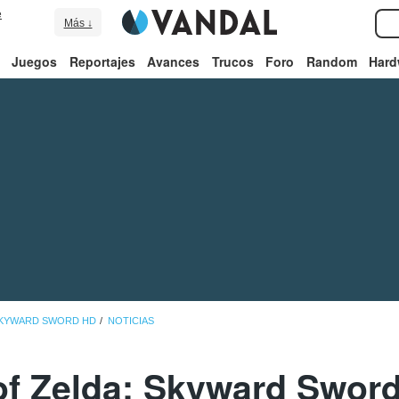
e
Más ↓
Juegos
Reportajes
Avances
Trucos
Foro
Random
Hard
SKYWARD SWORD HD
NOTICIAS
f Zelda: Skyward Swor