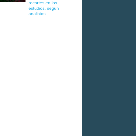
recortes en los
estudios, según
analistas