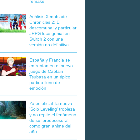
remake
Análisis Xenoblade
Chronicles 2: El
descomunal y particular
JRPG luce genial en
Switch 2 con una
versión no definitiva
España y Francia se
enfrentan en el nuevo
juego de Captain
Tsubasa en un épico
partido lleno de
emoción
Ya es oficial: la nueva
'Solo Leveling' tropieza
y no repite el fenómeno
de su 'predecesora'
como gran anime del
año