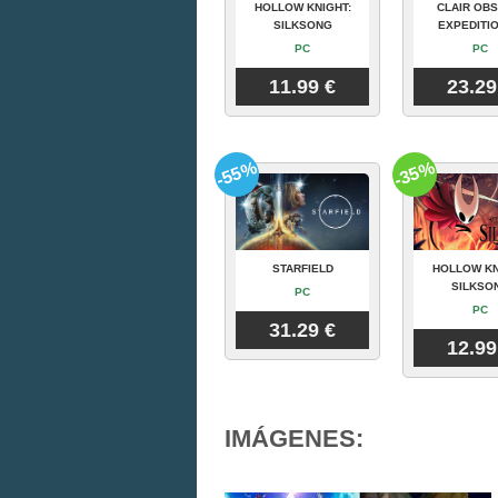
HOLLOW KNIGHT:
CLAIR OBS
SILKSONG
EXPEDITIO
PC
PC
11.99 €
23.29
-55%
-35%
STARFIELD
HOLLOW KN
SILKSO
PC
PC
31.29 €
12.99
IMÁGENES: