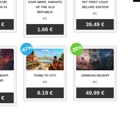
CUR:
STAR WARS: KNIGHTS
007 FIRST LIGHT
N 33
OF THE OLD
DELUXE EDITION
REPUBLIC
PC
PC
 €
39.49 €
1.66 €
-67%
-28%
IGHT:
TOWN TO CITY
CRIMSON DESERT
NG
PC
PC
8.19 €
49.99 €
 €