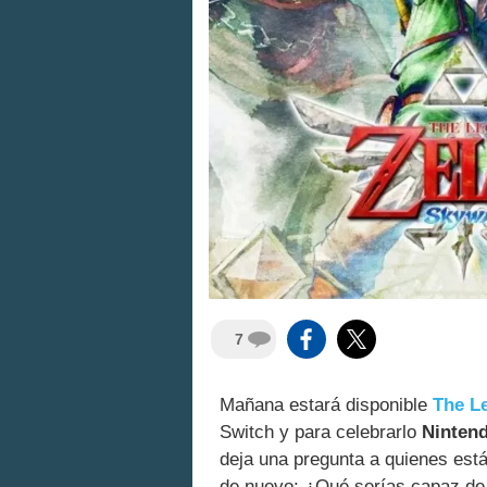
7
Mañana estará disponible
The L
Switch y para celebrarlo
Nintend
deja una pregunta a quienes están
de nuevo: ¿Qué serías capaz de 