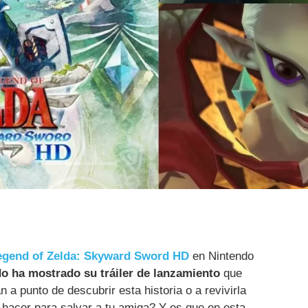
egend of Zelda: Skyward Sword HD
en Nintendo
o ha mostrado su tráiler de lanzamiento
que
 a punto de descubrir esta historia o a revivirla
hacer para salvar a tu amiga? Y es que en esta