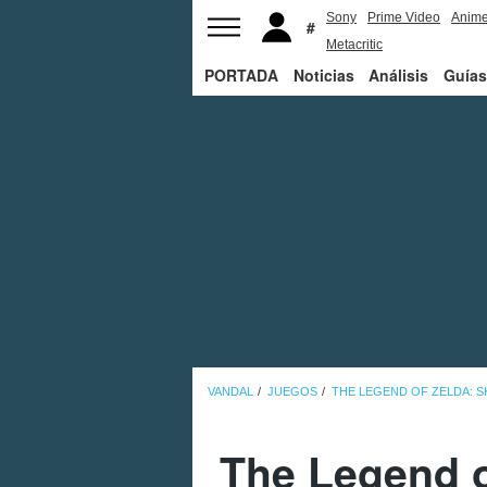
Sony
Prime Video
Anim
Metacritic
PORTADA
Noticias
Análisis
Guías
VANDAL
JUEGOS
THE LEGEND OF ZELDA: 
The Legend o