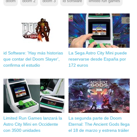
doom
doom 2
doom 3
id software
limited run games
id Software: 'Hay más historias
La Sega Astro City Mini puede
que contar del Doom Slayer',
reservarse desde España por
confirma el estudio
172 euros
Limited Run Games lanzará la
La segunda parte de Doom
Astro City Mini en Occidente
Eternal: The Ancient Gods llega
con 3500 unidades
el 18 de marzo y estrena tráiler