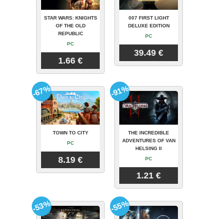
STAR WARS: KNIGHTS
007 FIRST LIGHT
OF THE OLD
DELUXE EDITION
REPUBLIC
PC
PC
39.49 €
1.66 €
-67%
-91%
TOWN TO CITY
THE INCREDIBLE
ADVENTURES OF VAN
PC
HELSING II
8.19 €
PC
1.21 €
-53%
-55%