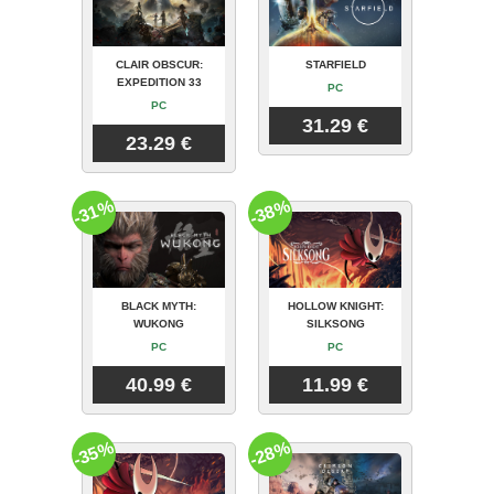
CLAIR OBSCUR:
STARFIELD
EXPEDITION 33
PC
PC
31.29 €
23.29 €
-31%
-38%
BLACK MYTH:
HOLLOW KNIGHT:
WUKONG
SILKSONG
PC
PC
40.99 €
11.99 €
-35%
-28%