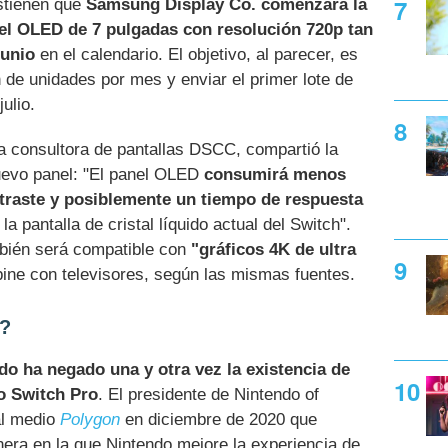
stienen que
Samsung Display Co. comenzará la
l OLED de 7 pulgadas con resolución 720p tan
junio
en el calendario. El objetivo, al parecer, es
 de unidades por mes y enviar el primer lote de
ulio.
la consultora de pantallas DSCC, compartió la
nuevo panel: "El panel OLED
consumirá menos
ntraste y posiblemente un tiempo de respuesta
 pantalla de cristal líquido actual del Switch".
mbién será compatible con
"gráficos 4K de ultra
ne con televisores, según las mismas fuentes.
o?
do ha negado una y otra vez la existencia de
o Switch Pro
. El presidente de Nintendo of
 al medio
Polygon
en diciembre de 2020 que
era en la que Nintendo mejore la experiencia de