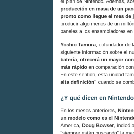
el plan de Nintendo. Además, so
producción en masa de un pane
pronto como llegue el mes de 
producir algo menos de un millón
paneles a los ensambladores en j
Yoshio Tamura
, cofundador de 
siguiente información sobre el 
batería, ofrecerá un mayor co
más rápido
en comparación con la
En este sentido, esta unidad ta
alta definición"
cuando se combi
¿Y qué dicen en Nintend
En los meses anteriores,
Ninten
un modelo como es el Nintend
America,
Doug Bowser
, indicó
"siempre están buscando" la man