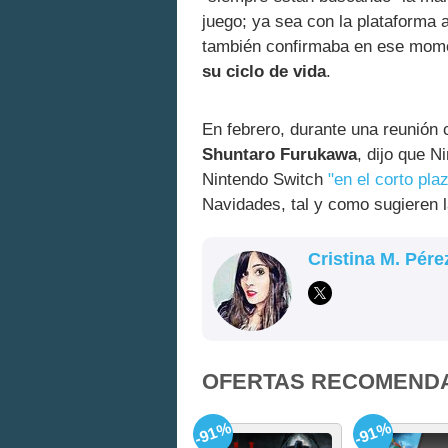
juego; ya sea con la plataforma 
también confirmaba en ese mom
su ciclo de vida
.
En febrero, durante una reunión 
Shuntaro Furukawa
, dijo que 
Nintendo Switch
"en el corto pla
Navidades, tal y como sugieren l
Cristina M. Pére
OFERTAS RECOMEND
-91%
-91%