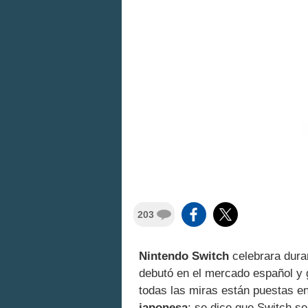
203
Nintendo Switch
celebrara dura
debutó en el mercado español y 
todas las miras están puestas e
japonesa
: se dice que Switch s