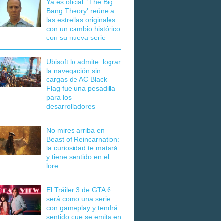
Ya es oficial: 'The Big
Bang Theory' reúne a
las estrellas originales
con un cambio histórico
con su nueva serie
Ubisoft lo admite: lograr
la navegación sin
cargas de AC Black
Flag fue una pesadilla
para los
desarrolladores
No mires arriba en
Beast of Reincarnation:
la curiosidad te matará
y tiene sentido en el
lore
El Tráiler 3 de GTA 6
será como una serie
con gameplay y tendrá
sentido que se emita en