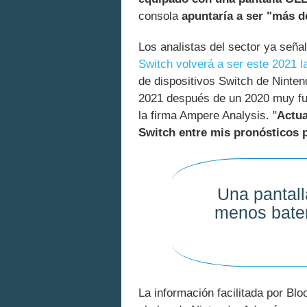
consola
apuntaría a ser "más d
Los analistas del sector ya seña
Switch volverá a ser este 2021 l
de dispositivos Switch de Ninte
2021 después de un 2020 muy fuer
la firma Ampere Analysis. "
Actua
Switch entre mis pronósticos 
Una pantal
menos bater
La información facilitada por Bl