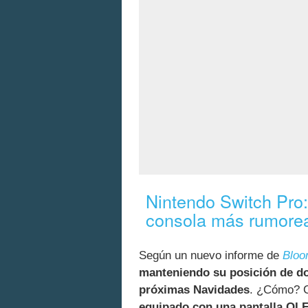
Nintendo Switch Pro:
consola más rumorea
Según un nuevo informe de
Bloo
manteniendo su posición de do
próximas Navidades
. ¿Cómo? C
equipado con una pantalla O