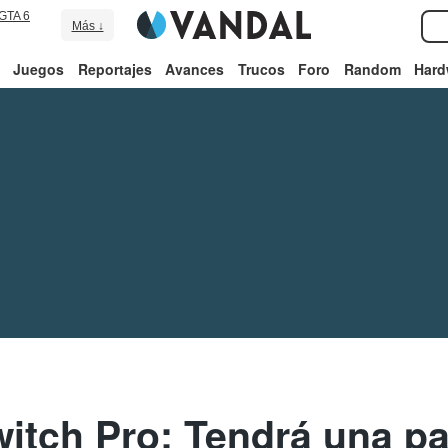
GTA 6
Más ↓
Juegos
Reportajes
Avances
Trucos
Foro
Random
Hard
itch Pro: Tendrá una p