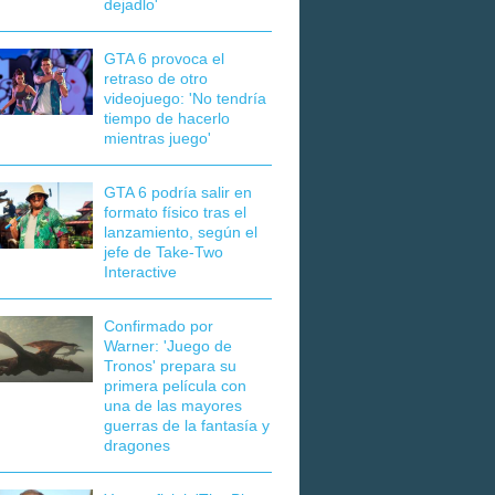
dejadlo'
GTA 6 provoca el
retraso de otro
videojuego: 'No tendría
tiempo de hacerlo
mientras juego'
GTA 6 podría salir en
formato físico tras el
lanzamiento, según el
jefe de Take-Two
Interactive
Confirmado por
Warner: 'Juego de
Tronos' prepara su
primera película con
una de las mayores
guerras de la fantasía y
dragones