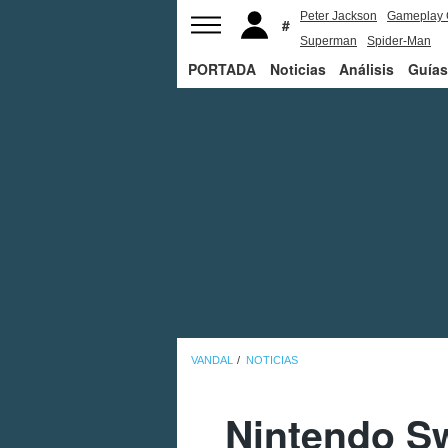
Peter Jackson
Gameplay 
Superman
Spider-Man
PORTADA
Noticias
Análisis
Guías
VANDAL
NOTICIAS
Nintendo Sw