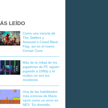
ÁS LEÍDO
Como una mezcla de
The Settlers y
Assassin's Creed Black
Flag: así es el nuevo
Corsair Cove
Más de la mitad de los
jugadores de PC siguen
jugando a 1080p y el
motivo no son los
monitores
Una de las habilidades
más icónicas de Mario
nació como un error en
NES: 'Es divertido,