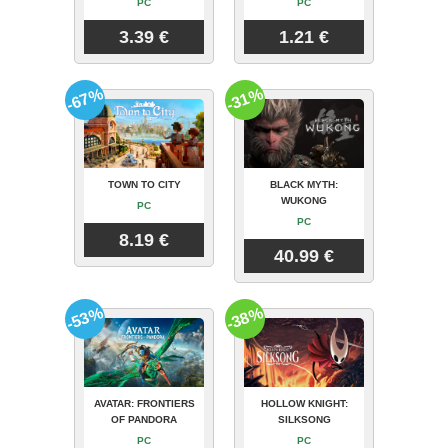
PC
PC
3.39 €
1.21 €
-67%
-31%
TOWN TO CITY
BLACK MYTH:
WUKONG
PC
PC
8.19 €
40.99 €
-53%
-38%
AVATAR: FRONTIERS
HOLLOW KNIGHT:
OF PANDORA
SILKSONG
PC
PC