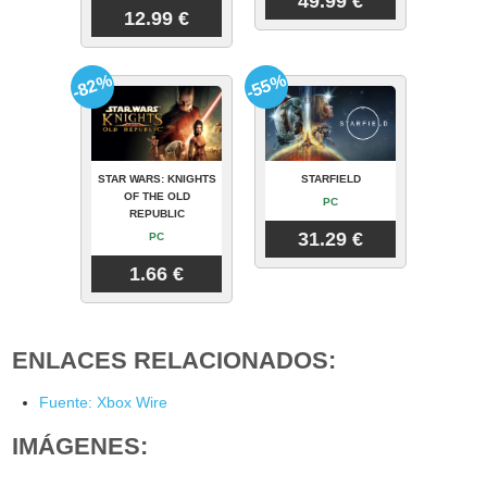
49.99 €
12.99 €
-82%
-55%
STAR WARS: KNIGHTS
STARFIELD
OF THE OLD
PC
REPUBLIC
31.29 €
PC
1.66 €
ENLACES RELACIONADOS:
Fuente: Xbox Wire
IMÁGENES: