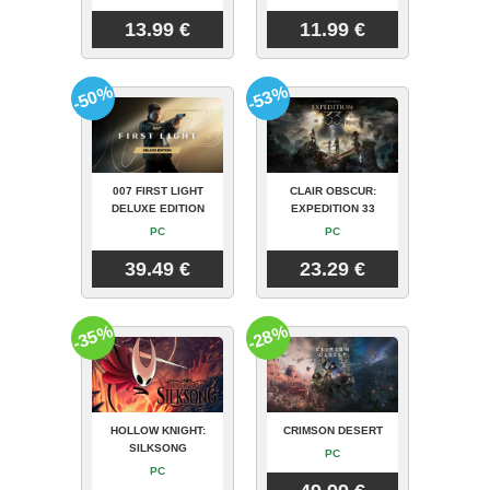
13.99 €
11.99 €
-50%
-53%
007 FIRST LIGHT
CLAIR OBSCUR:
DELUXE EDITION
EXPEDITION 33
PC
PC
39.49 €
23.29 €
-35%
-28%
HOLLOW KNIGHT:
CRIMSON DESERT
SILKSONG
PC
PC