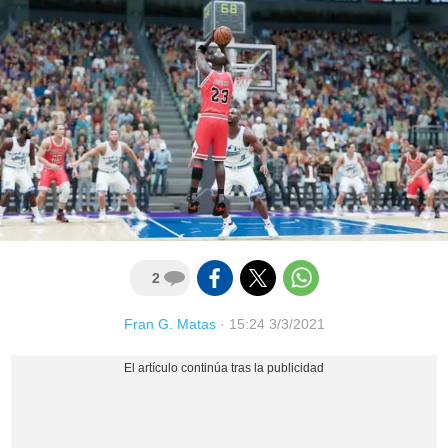
2
Fran G. Matas
·
15:24 3/3/2021