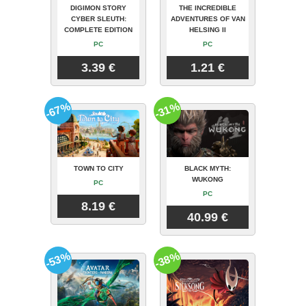
DIGIMON STORY
THE INCREDIBLE
CYBER SLEUTH:
ADVENTURES OF VAN
COMPLETE EDITION
HELSING II
PC
PC
3.39 €
1.21 €
-67%
-31%
TOWN TO CITY
BLACK MYTH:
WUKONG
PC
PC
8.19 €
40.99 €
-53%
-38%