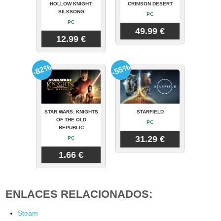
HOLLOW KNIGHT:
CRIMSON DESERT
SILKSONG
PC
PC
49.99 €
12.99 €
-82%
-55%
STAR WARS: KNIGHTS
STARFIELD
OF THE OLD
PC
REPUBLIC
31.29 €
PC
1.66 €
ENLACES RELACIONADOS:
Steam