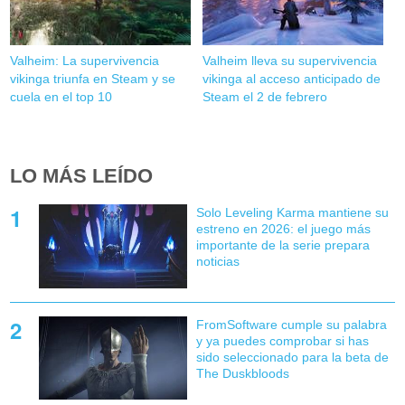
Valheim: La supervivencia
Valheim lleva su supervivencia
vikinga triunfa en Steam y se
vikinga al acceso anticipado de
cuela en el top 10
Steam el 2 de febrero
LO MÁS LEÍDO
Solo Leveling Karma mantiene su
estreno en 2026: el juego más
importante de la serie prepara
noticias
FromSoftware cumple su palabra
y ya puedes comprobar si has
sido seleccionado para la beta de
The Duskbloods