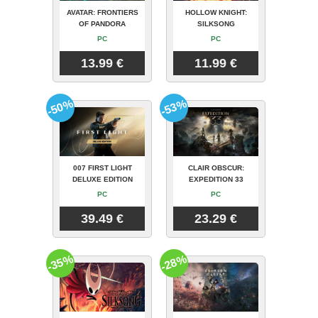
AVATAR: FRONTIERS
HOLLOW KNIGHT:
OF PANDORA
SILKSONG
PC
PC
13.99 €
11.99 €
-50%
-53%
007 FIRST LIGHT
CLAIR OBSCUR:
DELUXE EDITION
EXPEDITION 33
PC
PC
39.49 €
23.29 €
-35%
-28%