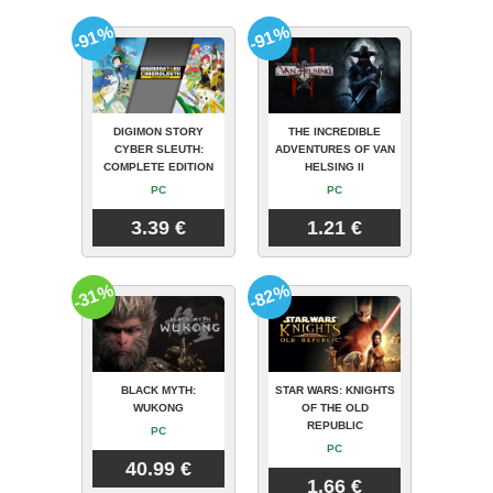
-91%
-91%
DIGIMON STORY
THE INCREDIBLE
CYBER SLEUTH:
ADVENTURES OF VAN
COMPLETE EDITION
HELSING II
PC
PC
3.39 €
1.21 €
-31%
-82%
BLACK MYTH:
STAR WARS: KNIGHTS
WUKONG
OF THE OLD
REPUBLIC
PC
PC
40.99 €
1.66 €