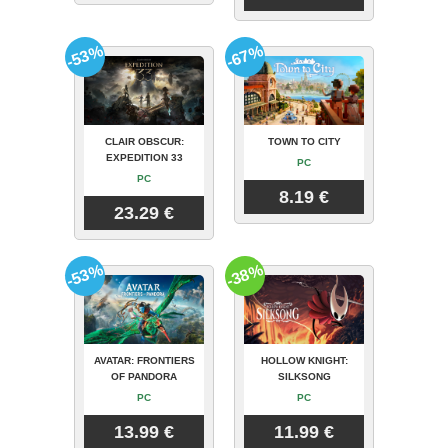
-53%
-67%
CLAIR OBSCUR:
TOWN TO CITY
EXPEDITION 33
PC
PC
8.19 €
23.29 €
-53%
-38%
AVATAR: FRONTIERS
HOLLOW KNIGHT:
OF PANDORA
SILKSONG
PC
PC
13.99 €
11.99 €