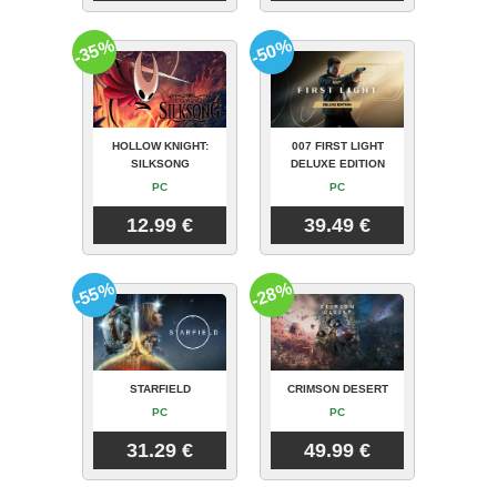
-35%
-50%
HOLLOW KNIGHT:
007 FIRST LIGHT
SILKSONG
DELUXE EDITION
PC
PC
12.99 €
39.49 €
-55%
-28%
STARFIELD
CRIMSON DESERT
PC
PC
31.29 €
49.99 €